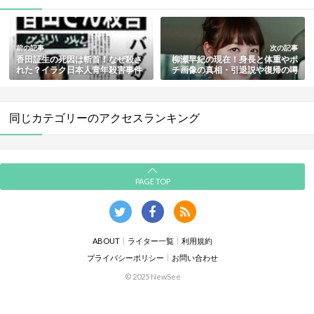
前の記事
次の記事
香田証生の死因は斬首！なぜ殺さ
柳瀬早紀の現在！身長と体重やポ
れた？イラク日本人青年殺害事件
チ画像の真相・引退説や復帰の噂
の経緯や被害者の情報まとめ
まとめ
同じカテゴリーのアクセスランキング
PAGE TOP
ABOUT
ライター一覧
利用規約
プライバシーポリシー
お問い合わせ
© 2025 NewSee