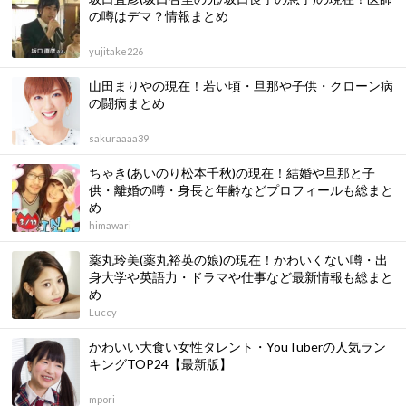
の噂はデマ？情報まとめ
yujitake226
山田まりやの現在！若い頃・旦那や子供・クローン病
の闘病まとめ
sakuraaaa39
ちゃき(あいのり松本千秋)の現在！結婚や旦那と子
供・離婚の噂・身長と年齢などプロフィールも総まと
め
himawari
薬丸玲美(薬丸裕英の娘)の現在！かわいくない噂・出
身大学や英語力・ドラマや仕事など最新情報も総まと
め
Luccy
かわいい大食い女性タレント・YouTuberの人気ラン
キングTOP24【最新版】
mpori