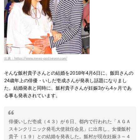
出典：https://www.news-postseven.com/
そんな飯村貴子さんとの結婚を2018年4月6日に、飯田さんの
24歳年上の俳優・いしだ壱成さんが発表し話題になりまし
た。結婚発表と同時に、飯村貴子さんが妊娠3から4ヶ月であ
る事も発表されています。
俳優いしだ壱成（４３）が６日、都内で行われた「ＡＧＡ
スキンクリニック発毛大使就任会見」に出席し、女優飯村
貴子（１９）との結婚を発表した。飯村が現在妊娠３～４