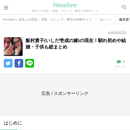
NewSee
有名人の現在・芸能・ゴシップ・事件の情報サイト
NewSee｜有名人の現在・芸能・ゴシップ・事件の情報サイト
タレント
飯村貴
yujitake226
飯村貴子(いしだ壱成の嫁)の現在！馴れ初めや結
婚・子供も総まとめ
0
コメント
広告 / スポンサーリンク
はじめに