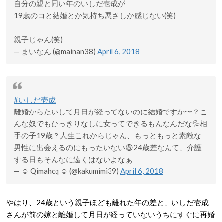
自分の親と同い年のいしだ壱成が
19歳のコと結婚とか気持ち悪さしか感じない(笑)
親子じゃん(笑)
— まいなん (@mainan38)
April 6, 2018
#いしだ壱成
離婚からたいして月日が経ってないのに結婚ですか〜？こ
んな奴でもひっきりなしに女ってできるもんなんだな💦相
手の子19歳？人生これからじゃん、もっともっと素敵な
男性に出会えるのにもったいない😩24歳差なんて、介護
する日もそんなに遠くはないよなぁ
— ☺︎ Qimahcq ☺︎ (@kakumimi39)
April 6, 2018
やはり、24歳という親子ほども離れた年の差と、いしだ壱成
さんが前の嫁と離婚して月日が経っていないうちにすぐに再婚