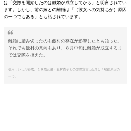
は「交際を開始したのは離婚が成立してから」と明言されてい
ます。しかし、前の嫁との離婚は「（彼女への気持ちが）原因
の一つでもある」とも話されています。
離婚に踏み切ったのも飯村の存在が影響したとも語った。
それでも飯村の意向もあり、８月中旬に離婚が成立するま
では交際を控えた。
引用：いしだ壱成、１９歳女優・飯村貴子との交際宣言…会見し「離婚原因の
一つ」