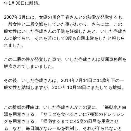
年1月30日に離婚。
2007年3月には、女優の川合千春さんとの熱愛が発覚するも、
一般女性と二股交際をしていた事がわかり、さらには、この一
般女性はいしだ壱成さんの子供を妊娠したあと、いしだ壱成さ
んに捨てられ、それを苦にして3度も自殺未遂をしたと報じら
れました。
この二股の件が発覚した事で、いしだ壱成さんは所属事務所を
解雇されてしまいました。
その後、いしだ壱成さんは、2014年7月14日に11歳年下の一
般女性と結婚しますが、2017年10月18日にまたしても離婚。
この離婚の理由は、いしだ壱成さんがこの妻に、「毎朝水と白
湯を用意させる」「サラダを食べるさいに7種類のドレッシン
グを用意させる」「帰宅するまでに45度の風呂を用意させ
る」など、毎日細かなルールを強制し、それが守られないと