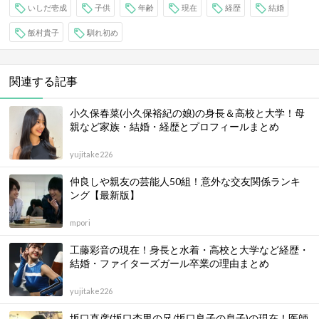
いしだ壱成
子供
年齢
現在
経歴
結婚
飯村貴子
馴れ初め
関連する記事
小久保春菜(小久保裕紀の娘)の身長＆高校と大学！母
親など家族・結婚・経歴とプロフィールまとめ
yujitake226
仲良しや親友の芸能人50組！意外な交友関係ランキ
ング【最新版】
mpori
工藤彩音の現在！身長と水着・高校と大学など経歴・
結婚・ファイターズガール卒業の理由まとめ
yujitake226
坂口直彦(坂口杏里の兄/坂口良子の息子)の現在！医師