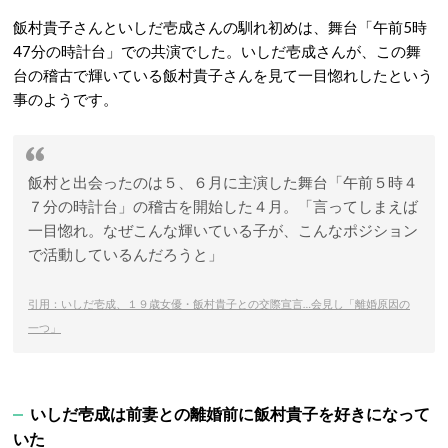
飯村貴子さんといしだ壱成さんの馴れ初めは、舞台「午前5時
47分の時計台」での共演でした。いしだ壱成さんが、この舞
台の稽古で輝いている飯村貴子さんを見て一目惚れしたという
事のようです。
飯村と出会ったのは５、６月に主演した舞台「午前５時４
７分の時計台」の稽古を開始した４月。「言ってしまえば
一目惚れ。なぜこんな輝いている子が、こんなポジション
で活動しているんだろうと」
引用：いしだ壱成、１９歳女優・飯村貴子との交際宣言…会見し「離婚原因の
一つ」
いしだ壱成は前妻との離婚前に飯村貴子を好きになって
いた