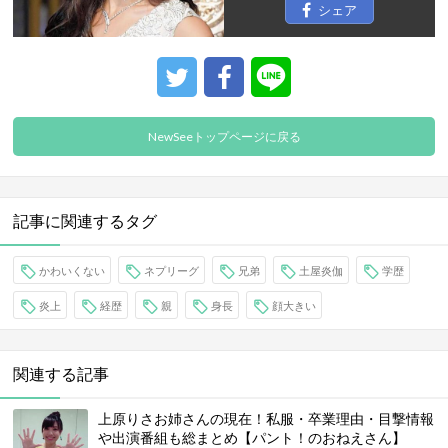
シェア
NewSeeトップページに戻る
記事に関連するタグ
かわいくない
ネプリーグ
兄弟
土屋炎伽
学歴
炎上
経歴
親
身長
顔大きい
関連する記事
上原りさお姉さんの現在！私服・卒業理由・目撃情報
や出演番組も総まとめ【パント！のおねえさん】