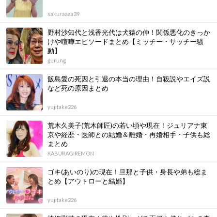
sakuraaaa39
野村沙知代と浅香光代は犬猿の仲！関係悪化のきっか
けや喧嘩エピソードまとめ【ミッチー・サッチー騒
動】
gurung
飯島愛の死因と引退の本当の理由！自殺説やエイズ説
など死の原因まとめ
yujitake226
荒木久美子(荒木師匠)の若い頃や現在！ジュリアナ東
京や経歴・医師との結婚＆離婚・再婚相手・子供も総
まとめ
KABURAGIREMON
ゴキ(あいのり)の現在！旦那と子供・身長や弟も総ま
とめ【アウトローと結婚】
yujitake226