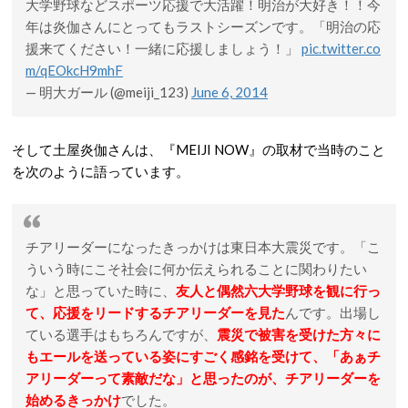
大学野球などスポーツ応援で大活躍！明治が大好き！！今
年は炎伽さんにとってもラストシーズンです。「明治の応
援来てください！一緒に応援しましょう！」
pic.twitter.co
m/qEOkcH9mhF
— 明大ガール (@meiji_123)
June 6, 2014
そして土屋炎伽さんは、『MEIJI NOW』の取材で当時のこと
を次のように語っています。
チアリーダーになったきっかけは東日本大震災です。「こ
ういう時にこそ社会に何か伝えられることに関わりたい
な」と思っていた時に、
友人と偶然六大学野球を観に行っ
て、応援をリードするチアリーダーを見た
んです。出場し
ている選手はもちろんですが、
震災で被害を受けた方々に
もエールを送っている姿にすごく感銘を受けて、「あぁチ
アリーダーって素敵だな」と思ったのが、チアリーダーを
始めるきっかけ
でした。