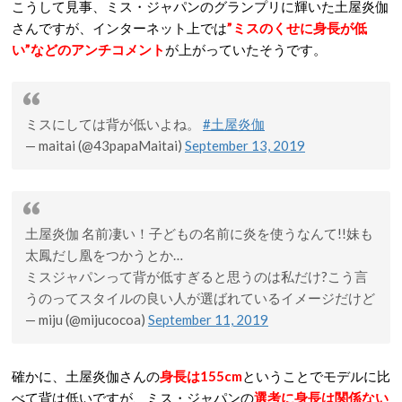
こうして見事、ミス・ジャパンのグランプリに輝いた土屋炎伽
さんですが、インターネット上では
”ミスのくせに身長が低
い”などのアンチコメント
が上がっていたそうです。
ミスにしては背が低いよね。
#土屋炎伽
— maitai (@43papaMaitai)
September 13, 2019
土屋炎伽 名前凄い！子どもの名前に炎を使うなんて!!妹も
太鳳だし凰をつかうとか…
ミスジャパンって背が低すぎると思うのは私だけ?こう言
うのってスタイルの良い人が選ばれているイメージだけど
— miju (@mijucocoa)
September 11, 2019
確かに、土屋炎伽さんの
身長は155cm
ということでモデルに比
べて背は低いですが、ミス・ジャパンの
選考に身長は関係ない