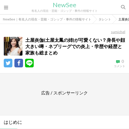
NewSee
有名人の現在・芸能・ゴシップ・事件の情報サイト
NewSee｜有名人の現在・芸能・ゴシップ・事件の情報サイト
タレント
土屋炎
sumichel
土屋炎伽(土屋太鳳の姉)が可愛くない？身長や顔
大きい噂・ネプリーグでの炎上・学歴や経歴と
家族も総まとめ
0
コメント
広告 / スポンサーリンク
はじめに