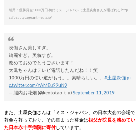
引用：優勝賞金1,000万円 初代ミス・ジャパンに土屋炎伽さんが選ばれる http
s://beautypageantmedia.jp/
炎伽さん美しすぎ。
綺麗すぎ。美貌すぎ。
改めておめでとうございます！
太鳳ちゃんはテレビ電話したんだね！！笑
1000万円の使い道がもう。。素晴らしい。。
#土屋炎伽
pi
c.twitter.com/YAMEu99uN9
— 脳内お花畑 (@kentotao_t_y)
September 11, 2019
また、土屋炎伽さんは『ミス・ジャパン』の日本大会の会場で
募金を募っており、その集まった募金は
祖父が院長を務めてい
た日本赤十字病院に寄付
しています。