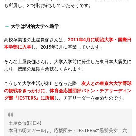
も所属し、2つ掛け持ちしていたそうです。
大学は明治大学へ進学
高校卒業後の土屋炎伽さんは、
2011年4月に明治大学・国際日
本学部に入学
し、2015年3月に卒業しています。
そんな土屋炎伽さんは、大学入学前に発生した東日本大震災に
より、授業の延期を余技なくされます。
こうして大学生活が休止となった際、
友人との東京
六大学野球
の観戦をきっかけに、体育会応援団部バトン・チアリーディン
グ部『JESTERS』に所属
し、チアリーダーを始めたのです。
土屋炎伽(国日4)
本日の明大ガールは、応援団チアJESTERSの黒髪美女！六