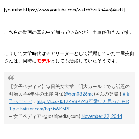
[youtube https://www.youtube.com/watch?v=Kh4voj4azfk]
こちらの動画の真ん中で踊っているのが、土屋炎伽さんです。
こうして大学時代はチアリーダーとして活躍していた土屋炎伽
さんは、同時に
モデル
としても活躍していたそうです。
【女子ペディア】毎日美女大学、明大ガール！でも話題の
明治大学4年生の土屋 炎伽(
@hon0826mc
)さんの登場！
#女
子ペディア
：
http://t.co/l0f2ZV8PY4
#可愛いと思ったらR
T
pic.twitter.com/bq5is6K5PE
— 女子ペディア (@joshipedia_com)
November 22, 2014