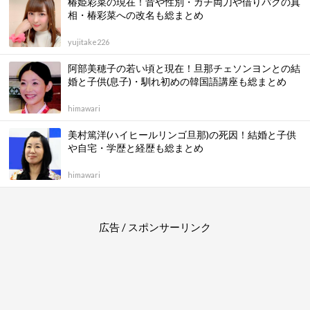
椿姫彩菜の現在！昔や性別・ガチ両刀や借りパクの真
相・椿彩菜への改名も総まとめ
yujitake226
阿部美穂子の若い頃と現在！旦那チェソンヨンとの結
婚と子供(息子)・馴れ初めの韓国語講座も総まとめ
himawari
美村篤洋(ハイヒールリンゴ旦那)の死因！結婚と子供
や自宅・学歴と経歴も総まとめ
himawari
広告 / スポンサーリンク