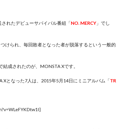
放送されたデビューサバイバル番組「
NO. MERCY
」でし
をつけられ、毎回敗者となった者が脱落するという一般的
結成されたのが、MONSTA Xです。
 Xとなった7人は、2015年5月14日にミニアルバム「
TR
tch?v=WLeFYKDtw1I]