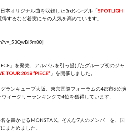
の日本オリジナル曲を収録した3rdシングル「
SPOTLIGH
獲得するなど着実にその人気を高めています。
tch?v=_53QwBl9m88]
PIECE」を発売、アルバムを引っ提げたグループ初のジャ
VE TOUR 2018 “PIECE”
」を開催しました。
グランキューブ大阪、東京国際フォーラムの4都市6公演
ンウィークリーランキングで4位を獲得しています。
を轟かせるMONSTA X。そんな7人のメンバーを、国
グにまとめました。