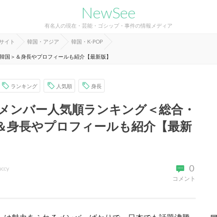
NewSee
有名人の現在・芸能・ゴシップ・事件の情報メディア
報サイト
韓国・アジア
韓国・K-POP
本・韓国＞＆身長やプロフィールも紹介【最新版】
ランキング
人気順
身長
Xのメンバー人気順ランキング＜総合・
＆身長やプロフィールも紹介【最新
0
uccy
コメント