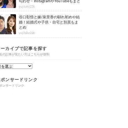
匂わせ・InstagramやYouTubeもまと
め
yujitake226
谷口彰悟と嫁/泉里香の馴れ初めや結
婚！結婚式や子供・自宅と別居もま
とめ
yujitake226
アーカイブで記事を探す
去の記事が見たい方はこちらが便利
スポンサードリンク
ポンサードリンク