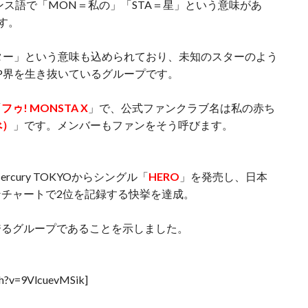
ランス語で「MON＝私の」「STA＝星」という意味があ
す。
スター」という意味も込められており、未知のスターのよう
OP界を生き抜いているグループです。
「
フゥ! MONSTA X
」で、公式ファンクラブ名は私の赤ち
べ）
」です。メンバーもファンをそう呼びます。
rcury TOKYOからシングル「
HERO
」を発売し、日本
チャートで2位を記録する快挙を達成。
誇るグループであることを示しました。
ch?v=9VlcuevMSik]