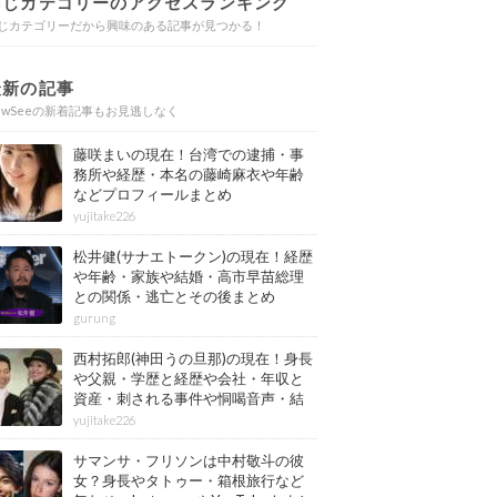
同じカテゴリーのアクセスランキング
じカテゴリーだから興味のある記事が見つかる！
最新の記事
ewSeeの新着記事もお見逃しなく
藤咲まいの現在！台湾での逮捕・事
務所や経歴・本名の藤崎麻衣や年齢
などプロフィールまとめ
yujitake226
松井健(サナエトークン)の現在！経歴
や年齢・家族や結婚・高市早苗総理
との関係・逃亡とその後まとめ
gurung
西村拓郎(神田うの旦那)の現在！身長
や父親・学歴と経歴や会社・年収と
資産・刺される事件や恫喝音声・結
婚と子供や自宅・脳梗塞の病気もま
yujitake226
とめ
サマンサ・フリソンは中村敬斗の彼
女？身長やタトゥー・箱根旅行など