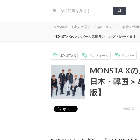
NewSee｜有名人の現在・芸能・ゴシップ・事件の情
MONSTA Xのメンバー人気順ランキング＜総合・日
MONSTA X
プロフィール
メンバー
MONSTA 
日本・韓国＞
版】
作成者 /
L