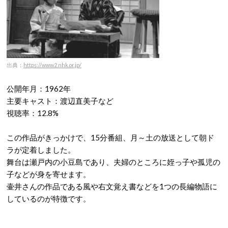
出典：
https://www2.nhk.or.jp/
公開年月：1962年
主要キャスト：渡辺直美子など
視聴率：12.8%
この作品がきっかけで、15分番組、月～土の放送として朝ド
ラが定着しました。
舞台は瀬戸内の小豆島であり、夫婦のところに姪っ子や孤児の
子などが身を寄せます。
壷井さんの作品である風や右文覚え書などを1つの長編物語に
しているのが特徴です。