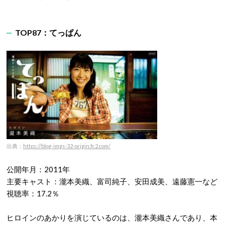
TOP87：てっぱん
出典：
https://blog-imgs-32-origin.fc2.com/
公開年月：2011年
主要キャスト：瀧本美織、富司純子、安田成美、遠藤憲一など
視聴率：17.2％
ヒロインのあかりを演じているのは、瀧本美織さんであり、本