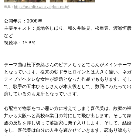
出典：
https://userdisk.webry.biglobe.ne.jp/
公開年月：2008年
主要キャスト：貫地谷しほり、和久井映見、松重豊、渡瀬恒彦
など
視聴率：15.9％
テーマ曲は松下奈緒さんのピアノちりとてちんがメインテーマ
となっています。従来の朝ドラヒロインとは大きく違い、ネガ
ティブでヘタレな女性が話題となった作品でもあります。そし
て、歌手の五木ひろしさんが本人役として、数回にわたって出
演しているのも見所となっています。
心配性で物事をつい悪い方に考えてしまう喜代美は、故郷の福
井から大阪へと高校卒業目の前にして飛び出します。そして家
族の反対を押し切って落語家に弟子入りします。そして、結婚
をし、喜代美は自分の人生を輝かせていきます。恋あり涙あり