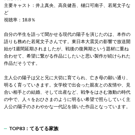
主要キャスト：井上真央、高良健吾、樋口可南子、若尾文子な
ど
視聴率：18.8％
自分の半生を語って聞かせる現代の陽子を演じたのは、本作の
語りも務めた若尾文子さんです。東日本大震災の影響で放送開
始が1週間延期されましたが、戦後の復興期という題材に重ね
合わせて、希望に繋がる作品にしたいと思い製作が続けられた
作品だそうです。
主人公の陽子は父と兄に大切に育てられ、亡き母の願い通り、
明るく育っていきます。女学校で出会った親友との友情や、見
合い相手との結婚、そして出産など、戦争をはさむ激動の時代
の中で、人々をおひさまのように明るい希望で照らしていく主
人公の陽子のさわやかな一代記を描いた作品となっています。
TOP83：てるてる家族