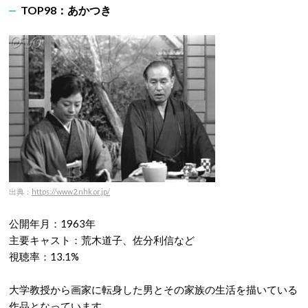
TOP98：あかつき
出典：
https://www2.nhk.or.jp/
公開年月：1963年
主要キャスト：荒木道子、佐分利信など
視聴率：13.1%
大学教授から画家に転身した男とその家族の生活を描いている
作品となっています。