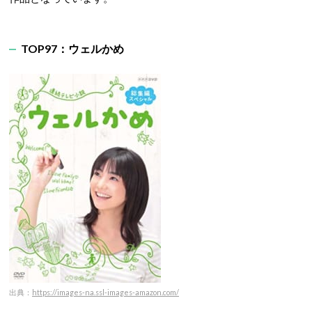
TOP97：ウェルかめ
出典：
https://images-na.ssl-images-amazon.com/