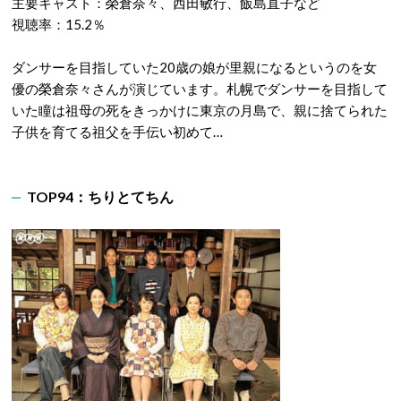
主要キャスト：榮倉奈々、西田敏行、飯島直子など
視聴率：15.2％
ダンサーを目指していた20歳の娘が里親になるというのを女
優の榮倉奈々さんが演じています。札幌でダンサーを目指して
いた瞳は祖母の死をきっかけに東京の月島で、親に捨てられた
子供を育てる祖父を手伝い初めて…
TOP94：ちりとてちん