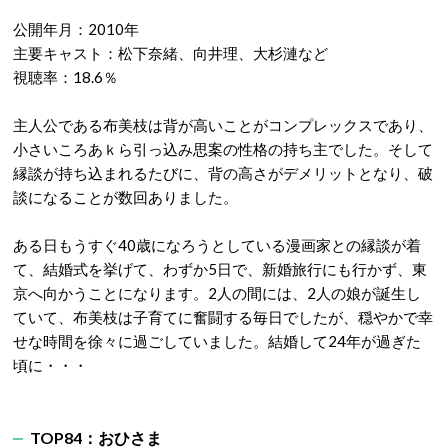
公開年月：2010年
主要キャスト：松下奈緒、向井理、大杉漣など
視聴率：18.6％
主人公である布美枝は背が高いことがコンプレックスであり、
小さいころあｋら引っ込み思案の性格の持ち主でした。そして
縁談が持ち込まれるたびに、背の高さがデメリットとなり、破
談になることが数回ありました。
ある日もうすぐ40歳になろうとしている漫画家との縁談が着
て、結婚式を挙げて、わずか5日で、新婚旅行にも行かず、東
京へ向かうことになります。2人の間には、2人の娘が誕生し
ていて、布美枝は子育てに奮闘する毎日でしたが、穏やかで幸
せな時間を徐々に過ごしていました。結婚して24年が過ぎた
頃に・・・
TOP84：おひさま