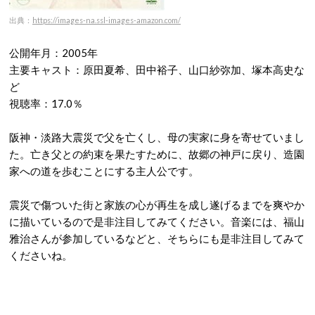
出典：
https://images-na.ssl-images-amazon.com/
公開年月：2005年
主要キャスト：原田夏希、田中裕子、山口紗弥加、塚本高史な
ど
視聴率：17.0％
阪神・淡路大震災で父を亡くし、母の実家に身を寄せていまし
た。亡き父との約束を果たすために、故郷の神戸に戻り、造園
家への道を歩むことにする主人公です。
震災で傷ついた街と家族の心が再生を成し遂げるまでを爽やか
に描いているので是非注目してみてください。音楽には、福山
雅治さんが参加しているなどと、そちらにも是非注目してみて
くださいね。