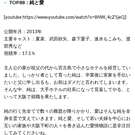
TOP88：純と愛
[youtube https://www.youtube.com/watch?v=8NW_4cZ5jeQ]
公開年月：2013年
主要キャスト：夏菜、武田鉄矢、森下愛子、速水もこみち、渡
部秀など
視聴率：17.1％
主人公の家が祖父の代から宮古島で小さなホテルを経営してい
ました。しっかり者として育った純は、卒業後に実家を手伝い
たいと父に申し出るも、お前はダメだと言われてしまいます。
そんな中、純は、大手ホテルの社長になって見返してやる、と
いって大阪で就職を果たします。
純の行く先全てで数々の難題が降りかかり、愛はそんな純を全
身全霊で支えていきます。純と愛、そして若い夫婦を中心にお
互いの家族や大阪下町の人々を巻き込んだ愛情物語に是非注目
してみてくださいね。