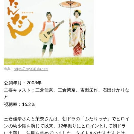
出典：
https://img03.ti-da.net/
公開年月：2008年
主要キャスト：三倉佳奈、三倉茉奈、吉田栄作、石田ひかりな
ど
視聴率：16.2％
三倉佳奈さんと茉奈さんは、朝ドラの「ふたりっ子」でヒロイ
ンの幼少期を演じて以来、12年振りにヒロインとして朝ドラ
に出演し、注目を集めていました。タイトルのだんだんとは、