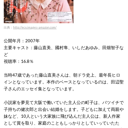
出典：
http://ecx.images-amazon.com/
公開年月：2007年
主要キャスト：藤山直美、國村隼、いしだあゆみ、田畑智子な
ど
視聴率：16.8％
当時47歳であった藤山直美さんは、朝ドラ史上、最年長ヒロ
インとなっています。本作のベースとなっているのは、田辺聖
子さんのエッセイ集となっています。
小説家を夢見て大阪で働いていた主人公の町子は、バツイチで
子持ちの健次郎と出会い結婚をします。子どもに加えて両親や
妹など、10人という大家族に飛び込んだ主人公は、新人作家
として賞を取り、家庭のこともしっかりとしていっていたた