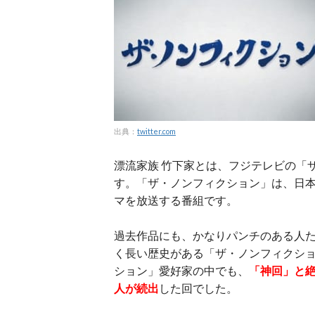
出典：
twitter.com
漂流家族 竹下家とは、フジテレビの「
す。「ザ・ノンフィクション」は、日
マを放送する番組です。
過去作品にも、かなりパンチのある人た
く長い歴史がある「ザ・ノンフィクシ
ション」愛好家の中でも、
「神回」と
人が続出
した回でした。