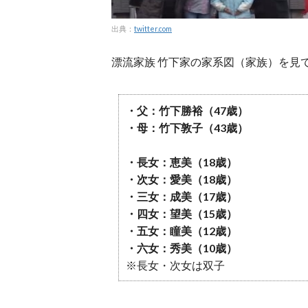
出典：
twitter.com
漂流家族 竹下家の家系図（家族）を見て
・父：竹下勝裕（47歳）
・母：竹下敦子（43歳）
・長女：恵美（18歳）
・次女：愛美（18歳）
・三女：成美（17歳）
・四女：望美（15歳）
・五女：瞳美（12歳）
・六女：秀美（10歳）
※長女・次女は双子