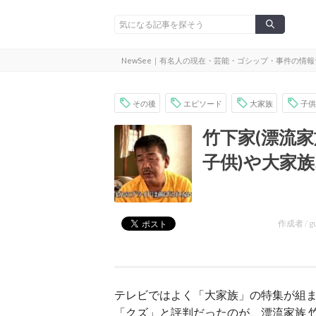
NewSee｜有名人の現在・芸能・ゴシップ・事件の情
その後
エピソード
大家族
子供
竹下家(漂流家
子供)や大家
作成者 /
g
テレビではよく「大家族」の特集が組
「クズ」と評判だったのが、漂流家族 