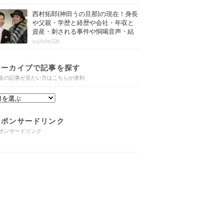
西村拓郎(神田うの旦那)の現在！身長
や父親・学歴と経歴や会社・年収と
資産・刺される事件や恫喝音声・結
婚と子供や自宅・脳梗塞の病気もま
yujitake226
とめ
アーカイブで記事を探す
去の記事が見たい方はこちらが便利
スポンサードリンク
ポンサードリンク