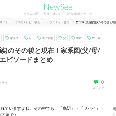
NewSee
有名人の現在・芸能・ゴシップ・事件の情報メディア
報サイト
日本のテレビ・映画
バラエティ・音楽
竹下家(漂流家族)のその後と現
家系図
母
漂流家族
父
現在
竹下家
族)のその後と現在！家系図(父/母/
族エピソードまとめ
0
urung
コメント
まれていますよね。その中でも、「底辺」・「ヤバイ」・
竹下家です。
同