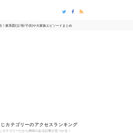
在！家系図(父/母/子供)や大家族エピソードまとめ
同じカテゴリーのアクセスランキング
じカテゴリーだから興味のある記事が見つかる！