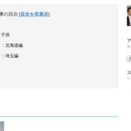
事の目次
[
目次を非表示
]
・子供
ド：北海道編
過
ド：埼玉編
ス