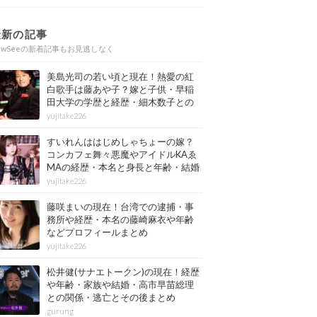
最新の記事
ewSeeの新着記事もお見逃しなく
美島光司の若い頃と現在！熱愛の紅
白歌手は藤あや子？嫁と子供・早稲
田大学の学歴と経歴・細木数子との
確執もまとめ
yujitake226
すいれんははじめしゃちょーの嫁？
コンカフェ舞々悪魔やアイドルKAゑ
MAの経歴・本名と身長と年齢・結婚
情報もまとめ
yujitake226
藤咲まいの現在！台湾での逮捕・事
務所や経歴・本名の藤崎麻衣や年齢
などプロフィールまとめ
yujitake226
松井健(サナエトークン)の現在！経歴
や年齢・家族や結婚・高市早苗総理
との関係・逃亡とその後まとめ
gurung