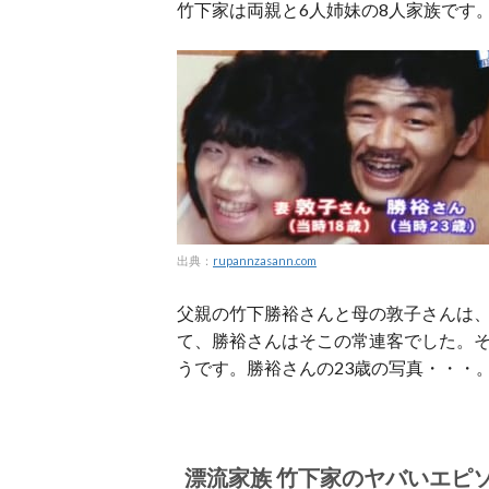
竹下家は両親と6人姉妹の8人家族です
出典：
rupannzasann.com
父親の竹下勝裕さんと母の敦子さんは
て、勝裕さんはそこの常連客でした。
うです。勝裕さんの23歳の写真・・・。
漂流家族 竹下家のヤバいエピ