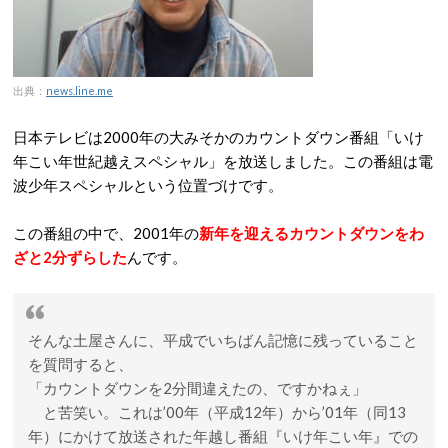
出典：
news.line.me
日本テレビは2000年の大みそかのカウントダウン番組「いけ
年こい年世紀越えスペシャル」を放送しました。この番組は電
波少年スペシャルという位置づけです。
この番組の中で、2001年の
新年を迎えるカウントダウンをわ
ざと2分ずらした
んです。
そんな土屋さんに、平成でいちばん記憶に残っていること
を質問すると、
「カウントダウンを2分間違えたの、ですかねぇ」
と苦笑い。これは’00年（平成12年）から’01年（同13
年）にかけて放送された年越し番組『いけ年こい年』での