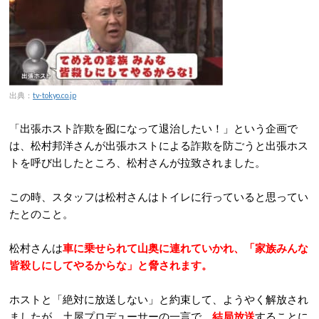
出典：
tv-tokyo.co.jp
「出張ホスト詐欺を囮になって退治したい！」という企画で
は、松村邦洋さんが出張ホストによる詐欺を防ごうと出張ホス
トを呼び出したところ、松村さんが拉致されました。
この時、スタッフは松村さんはトイレに行っていると思ってい
たとのこと。
松村さんは
車に乗せられて山奥に連れていかれ、「家族みんな
皆殺しにしてやるからな」と脅されます。
ホストと「絶対に放送しない」と約束して、ようやく解放され
ましたが、土屋プロデューサーの一言で、
結局放送
することに