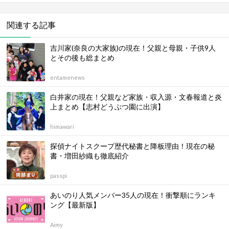
関連する記事
吉川家(奈良の大家族)の現在！父親と母親・子供9人
とその後も総まとめ
entamenews
白井家の現在！父親など家族・収入源・文春報道と炎
上まとめ【志村どうぶつ園に出演】
himawari
探偵ナイトスクープ歴代秘書と降板理由！現在の秘
書・増田紗織も徹底紹介
passpi
あいのり人気メンバー35人の現在！衝撃順にランキ
ング【最新版】
Aimy