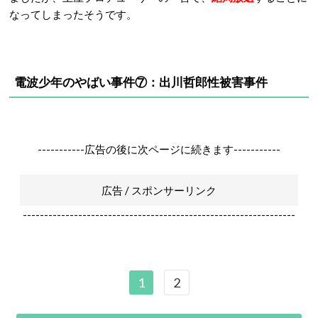
なってしまったそうです。
電波少年のやばい事件⑦：出川哲郎性被害事件
-----------広告の後に次ページに続きます-----------
広告 / スポンサーリンク
----------------------------------------------------------------
1
2