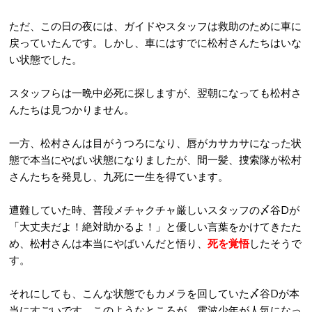
ただ、この日の夜には、ガイドやスタッフは救助のために車に
戻っていたんです。しかし、車にはすでに松村さんたちはいな
い状態でした。
スタッフらは一晩中必死に探しますが、翌朝になっても松村さ
んたちは見つかりません。
一方、松村さんは目がうつろになり、唇がカサカサになった状
態で本当にやばい状態になりましたが、間一髪、捜索隊が松村
さんたちを発見し、九死に一生を得ています。
遭難していた時、普段メチャクチャ厳しいスタッフの〆谷Dが
「大丈夫だよ！絶対助かるよ！」と優しい言葉をかけてきたた
め、松村さんは本当にやばいんだと悟り、
死を覚悟
したそうで
す。
それにしても、こんな状態でもカメラを回していた〆谷Dが本
当にすごいです。このようなところが、電波少年が人気になっ