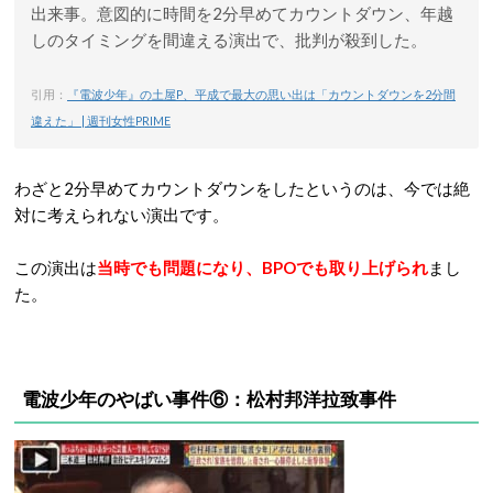
出来事。意図的に時間を2分早めてカウントダウン、年越
しのタイミングを間違える演出で、批判が殺到した。
引用：
『電波少年』の土屋P、平成で最大の思い出は「カウントダウンを2分間
違えた」 | 週刊女性PRIME
わざと2分早めてカウントダウンをしたというのは、今では絶
対に考えられない演出です。
この演出は
当時でも問題になり、BPOでも取り上げられ
まし
た。
電波少年のやばい事件⑥：松村邦洋拉致事件