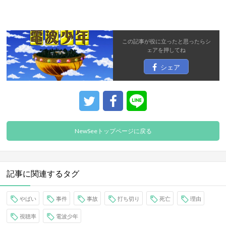
この記事が役に立ったと思ったら
シ
ェア
を押してね
シェア
NewSeeトップページに戻る
記事に関連するタグ
やばい
事件
事故
打ち切り
死亡
理由
視聴率
電波少年