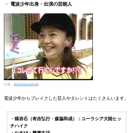
電波少年出身・出演の芸能人
出典：
girlschannel.net
電波少年からブレイクした芸人やタレントはたくさんいます。
・猿岩石（有吉弘行・森脇和成）：ユーラシア大陸ヒッ
チハイク
・なすび：懸賞生活