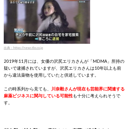
出典：https://news.tbs.co.jp
2019年11月には、女優の沢尻エリカさんが「MDMA」所持の
疑いで逮捕されていますが、沢尻エリカさんは10年以上も前
から違法薬物を使用していたと供述しています。
この時系列から見ても、
川奈毅さんが現在も芸能界に関連する
麻薬ビジネスに関与している可能性
も十分に考えられそうで
す。