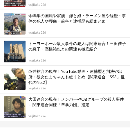
yujitake226
余嶋学の国籍や家族！嫁と娘・ラーメン屋や経歴・事
件の犯人や葬儀・前科と逮捕歴も総まとめ
yujitake226
トーヨーボール殺人事件の犯人は関東連合！三田佳子
の息子・高橋祐也との関連も徹底紹介
yujitake226
邑井祐介の現在！YouTube動画・逮捕歴と判決や出
所・彼女たまちゃんも総まとめ【関東連合「S53」世
代のNo.2】
yujitake226
大田連合の現在！メンバーやOBグループの殺人事件
～関東連合同様「準暴力団」指定
yujitake226