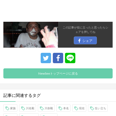
この記事が役に立ったと思ったら
シ
ェア
を押してね
シェア
NewSeeトップページに戻る
記事に関連するタグ
家族
川名毅
川奈毅
本名
現在
生い立ち