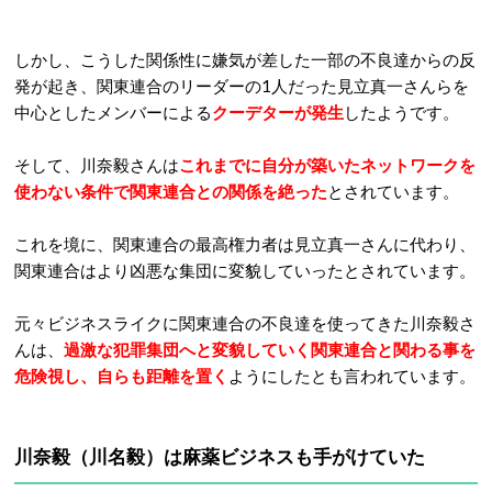
しかし、こうした関係性に嫌気が差した一部の不良達からの反
発が起き、関東連合のリーダーの1人だった見立真一さんらを
中心としたメンバーによる
クーデターが発生
したようです。
そして、川奈毅さんは
これまでに自分が築いたネットワークを
使わない条件で関東連合との関係を絶った
とされています。
これを境に、関東連合の最高権力者は見立真一さんに代わり、
関東連合はより凶悪な集団に変貌していったとされています。
元々ビジネスライクに関東連合の不良達を使ってきた川奈毅さ
んは、
過激な犯罪集団へと変貌していく関東連合と関わる事を
危険視し、自らも距離を置く
ようにしたとも言われています。
川奈毅（川名毅）は麻薬ビジネスも手がけていた