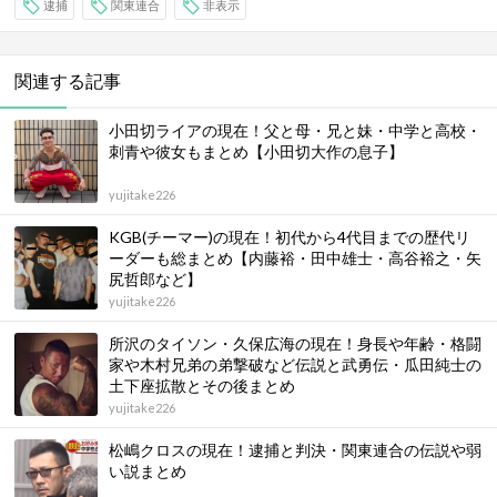
逮捕
関東連合
非表示
関連する記事
小田切ライアの現在！父と母・兄と妹・中学と高校・
刺青や彼女もまとめ【小田切大作の息子】
yujitake226
KGB(チーマー)の現在！初代から4代目までの歴代リ
ーダーも総まとめ【内藤裕・田中雄士・高谷裕之・矢
尻哲郎など】
yujitake226
所沢のタイソン・久保広海の現在！身長や年齢・格闘
家や木村兄弟の弟撃破など伝説と武勇伝・瓜田純士の
土下座拡散とその後まとめ
yujitake226
松嶋クロスの現在！逮捕と判決・関東連合の伝説や弱
い説まとめ