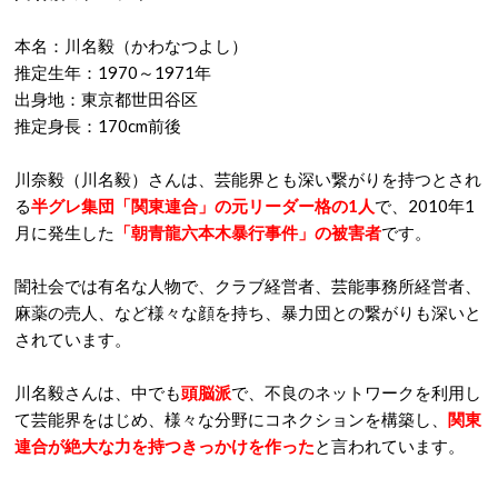
本名：川名毅（かわなつよし）
推定生年：1970～1971年
出身地：東京都世田谷区
推定身長：170cm前後
川奈毅（川名毅）さんは、芸能界とも深い繋がりを持つとされ
る
半グレ集団「関東連合」の元リーダー格の1人
で、2010年1
月に発生した
「朝青龍六本木暴行事件」の被害者
です。
闇社会では有名な人物で、クラブ経営者、芸能事務所経営者、
麻薬の売人、など様々な顔を持ち、暴力団との繋がりも深いと
されています。
川名毅さんは、中でも
頭脳派
で、不良のネットワークを利用し
て芸能界をはじめ、様々な分野にコネクションを構築し、
関東
連合が絶大な力を持つきっかけを作った
と言われています。