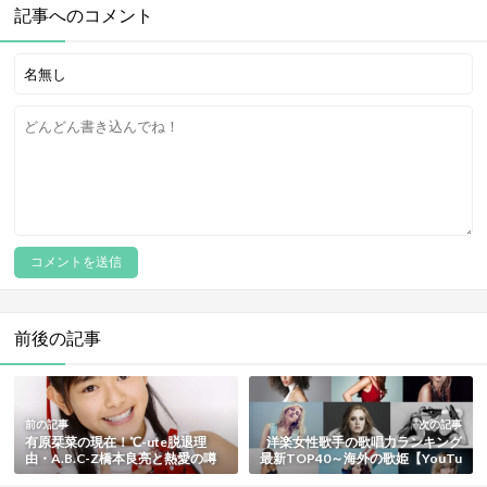
記事へのコメント
前後の記事
前の記事
次の記事
有原栞菜の現在！℃-ute脱退理
洋楽女性歌手の歌唱力ランキング
由・A.B.C-Z橋本良亮と熱愛の噂
最新TOP40～海外の歌姫【YouTu
と真相も総まとめ
be動画付き】