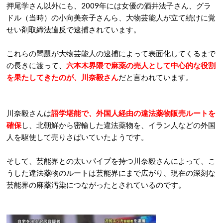
押尾学さん以外にも、2009年には女優の酒井法子さん、グラ
ドル（当時）の小向美奈子さんら、大物芸能人が立て続けに覚
せい剤取締法違反で逮捕されています。
これらの問題が大物芸能人の逮捕によって表面化してくるまで
の長きに渡って、
六本木界隈で麻薬の売人として中心的な役割
を果たしてきたのが、川奈毅さん
だと言われています。
川奈毅さんは
語学堪能で、外国人経由の違法薬物販売ルートを
確保
し、北朝鮮から密輸した違法薬物を、イラン人などの外国
人を駆使して売りさばいていたようです。
そして、芸能界との太いパイプを持つ川奈毅さんによって、こ
うした違法薬物のルートは芸能界にまで広がり、現在の深刻な
芸能界の麻薬汚染につながったとされているのです。