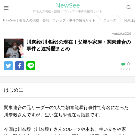
NewSee
有名人の現在・芸能・ゴシップ・事件の情報サイト
NewSee｜有名人の現在・芸能・ゴシップ・事件の情報サイト
ニュース
関東連
yujitake226
川奈毅(川名毅)の現在！父親や家族・関東連合の
事件と逮捕歴まとめ
0
コメント
はじめに
関東連合の元リーダーの1人で朝青龍暴行事件で有名になった
川奈毅さんですが、生い立ちや現在も話題です。
今回は川奈毅（川名毅）さんのルーツや本名、生い立ちや家