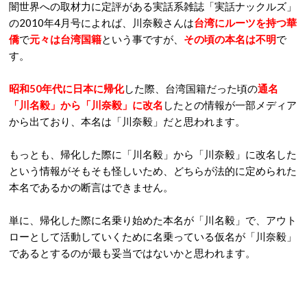
闇世界への取材力に定評がある実話系雑誌「実話ナックルズ」
の2010年4月号によれば、川奈毅さんは
台湾にルーツを持つ華
僑
で
元々は台湾国籍
という事ですが、
その頃の
本名は不明
で
す。
昭和50年代に日本に帰化
した際、台湾国籍だった頃の
通名
「川名毅」から「川奈毅」に改名
したとの情報が一部メディア
から出ており、本名は「川奈毅」だと思われます。
もっとも、帰化した際に「川名毅」から「川奈毅」に改名した
という情報がそもそも怪しいため、どちらが法的に定められた
本名であるかの断言はできません。
単に、帰化した際に名乗り始めた本名が「川名毅」で、アウト
ローとして活動していくために名乗っている仮名が「川奈毅」
であるとするのが最も妥当ではないかと思われます。