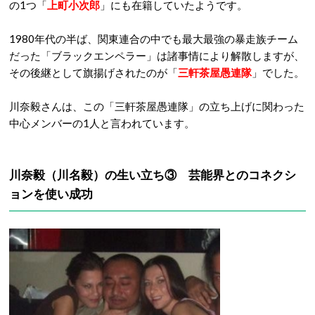
の1つ「
上町小次郎
」にも在籍していたようです。
1980年代の半ば、関東連合の中でも最大最強の暴走族チーム
だった「ブラックエンペラー」は諸事情により解散しますが、
その後継として旗揚げされたのが「
三軒茶屋愚連隊
」でした。
川奈毅さんは、この「三軒茶屋愚連隊」の立ち上げに関わった
中心メンバーの1人と言われています。
川奈毅（川名毅）の生い立ち③ 芸能界とのコネクシ
ョンを使い成功