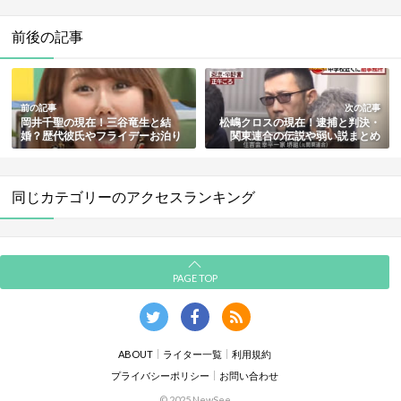
前後の記事
前の記事
次の記事
岡井千聖の現在！三谷竜生と結
松嶋クロスの現在！逮捕と判決・
婚？歴代彼氏やフライデーお泊り
関東連合の伝説や弱い説まとめ
報道も総まとめ
同じカテゴリーのアクセスランキング
PAGE TOP
ABOUT
ライター一覧
利用規約
プライバシーポリシー
お問い合わせ
© 2025 NewSee