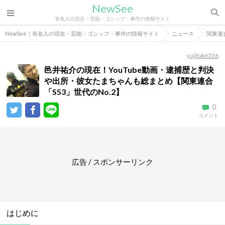
NewSee
有名人の現在・芸能・ゴシップ・事件の情報サイト
NewSee｜有名人の現在・芸能・ゴシップ・事件の情報サイト
ニュース
関東連
yujitake226
邑井祐介の現在！YouTube動画・逮捕歴と判決
や出所・彼女たまちゃんも総まとめ【関東連合
「S53」世代のNo.2】
0
コメント
広告 / スポンサーリンク
はじめに