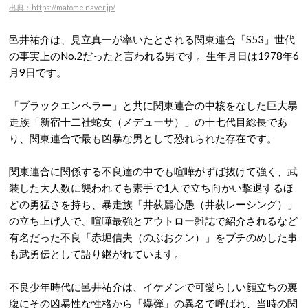
出典：https://matome.naver.jp/
邑井祐介は、見立真一が率いたとされる関東連合「S53」世代
の事実上のNo.2だったと言われる男です。生年月日は1978年6
月9日です。
「ブラックエンペラー」と共に関東連合の中核をなした巨大暴
走族「新宿十二社蛇女（メデューサ）」の十七代目総長であ
り、関東連合で最も凶暴な男として恐れられた存在です。
関東連合に関係する不良達の中でも喧嘩がずば抜けて強く、武
装した大人数に襲われても素手で1人で立ち向かい撃退するほ
どの勇猛さを持ち、暴走族「井荻麗心愚（井荻レーシング）」
の立ち上げ人で、喧嘩最強とアウトロー雑誌で紹介されるなど
有名だった不良「赤堀信夫（のぶおクン）」をブチのめした事
も武勇伝として語り継がれています。
不良少年時代に邑井祐介は、イケメンで可愛らしい顔立ちの裏
腹にその凶暴性な性格から「爆弾」の異名で呼ばれ、当時の関