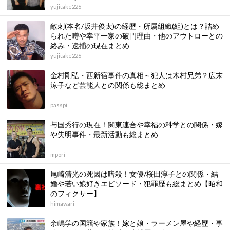
yujitake226
敵刺(本名/坂井俊太)の経歴・所属組織(組)とは？詰め
られた噂や幸平一家の破門理由・他のアウトローとの
絡み・逮捕の現在まとめ
yujitake226
金村剛弘・西新宿事件の真相～犯人は木村兄弟？広末
涼子など芸能人との関係も総まとめ
passpi
与国秀行の現在！関東連合や幸福の科学との関係・嫁
や失明事件・最新活動も総まとめ
mpori
尾崎清光の死因は暗殺！女優/桜田淳子との関係・結
婚や若い娘好きエピソード・犯罪歴も総まとめ【昭和
のフィクサー】
himawari
余嶋学の国籍や家族！嫁と娘・ラーメン屋や経歴・事