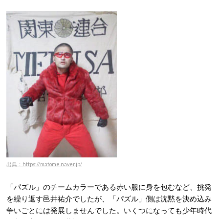
出典：https://matome.naver.jp/
「パズル」のチームカラーである赤い服に身を包むなど、挑発
を繰り返す邑井祐介でしたが、「パズル」側は沈黙を決め込み
争いごとには発展しませんでした。いくつになっても少年時代