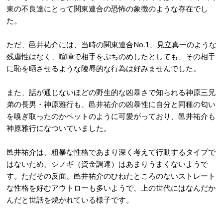
東の不良達にとって関東連合の恐怖の象徴のような存在でし
た。
ただ、邑井祐介には、当時の関東連合No.1、見立真一のような
残虐性はなく、喧嘩で相手をぶちのめしたとしても、その相手
に恥を晒させるような陵辱的な行為は好みませんでした。
また、話が通じないほどの野生的な凶暴さで知られる神原三兄
弟の長男・神原雅行も、邑井祐介の凶暴性に自分と同種の匂い
を嗅ぎ取ったのかペットのように可愛がっており、邑井祐介も
神原雅行になついていました。
邑井祐介は、粗暴な性格であまり深く考えて行動するタイプで
はないため、シノギ（資金調達）はあまりうまくないようで
す。ただその反面、邑井祐介のひねたところのないストレート
な性格を好むアウトローも多いようで、上の世代にはなんだか
んだと世話を焼かれている様子です。