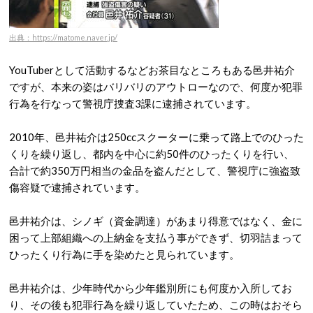
出典：https://matome.naver.jp/
YouTuberとして活動するなどお茶目なところもある邑井祐介
ですが、本来の姿はバリバリのアウトローなので、何度か犯罪
行為を行なって警視庁捜査3課に逮捕されています。
2010年、邑井祐介は250ccスクーターに乗って路上でのひった
くりを繰り返し、都内を中心に約50件のひったくりを行い、
合計で約350万円相当の金品を盗んだとして、警視庁に強盗致
傷容疑で逮捕されています。
邑井祐介は、シノギ（資金調達）があまり得意ではなく、金に
困って上部組織への上納金を支払う事ができず、切羽詰まって
ひったくり行為に手を染めたと見られています。
邑井祐介は、少年時代から少年鑑別所にも何度か入所してお
り、その後も犯罪行為を繰り返していたため、この時はおそら