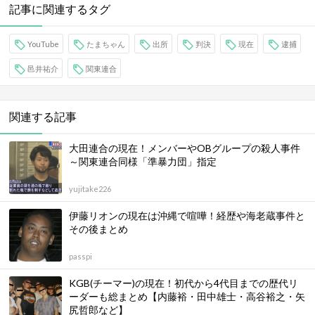
記事に関連するタグ
YouTube
たまちゃん
出所
判決
現在
逮捕
邑井祐介
関東連合
関連する記事
大田連合の現在！メンバーやOBグループの殺人事件
～関東連合同様「準暴力団」指定
yujitake226
伊藤リオンの現在は沖縄で喧嘩！経歴や海老蔵事件と
その後まとめ
passpi
KGB(チーマー)の現在！初代から4代目までの歴代リ
ーダーも総まとめ【内藤裕・田中雄士・高谷裕之・矢
尻哲郎など】