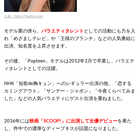
出典：https://twitter.com
モデル業の傍ら、
バラエティタレント
としての活動にも力を入
れ「めざましテレビ」や「王様のブランチ」などの人気番組に
出演、知名度を上昇させます。
その後、「Popteen」モデルは2012年2月で卒業し、バラエテ
ィタレントとしての活躍。
NHK「短歌de胸キュン」へのレギュラー出演の他、「恋する
カミングアウト」「サンデー・ジャポン」「今夜くらべてみま
した」などの人気バラエティにゲスト出演を重ねました。
2016年には
映画「SCOOP!」に出演して女優デビュー
を果た
し、作中での濃厚なディープキスが話題になりました。