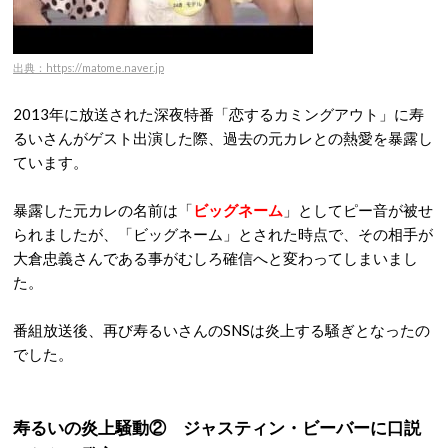
出典：https://matome.naver.jp
2013年に放送された深夜特番「恋するカミングアウト」に寿
るいさんがゲスト出演した際、過去の元カレとの熱愛を暴露し
ています。
暴露した元カレの名前は「
ビッグネーム
」としてピー音が被せ
られましたが、「ビッグネーム」とされた時点で、その相手が
大倉忠義さんである事がむしろ確信へと変わってしまいまし
た。
番組放送後、再び寿るいさんのSNSは炎上する騒ぎとなったの
でした。
寿るいの炎上騒動② ジャスティン・ビーバーに口説