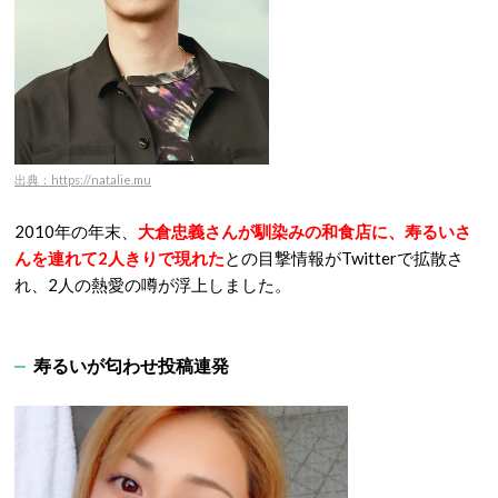
出典：https://natalie.mu
2010年の年末、
大倉忠義さんが馴染みの和食店に、寿るいさ
んを連れて2人きりで現れた
との目撃情報がTwitterで拡散さ
れ、2人の熱愛の噂が浮上しました。
寿るいが匂わせ投稿連発