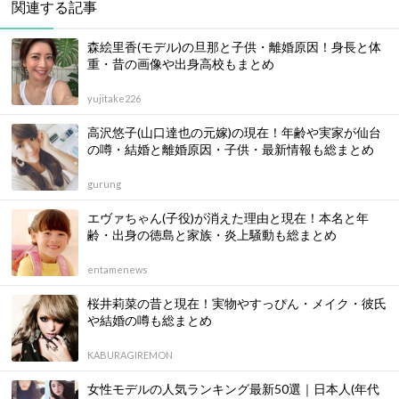
関連する記事
森絵里香(モデル)の旦那と子供・離婚原因！身長と体
重・昔の画像や出身高校もまとめ
yujitake226
高沢悠子(山口達也の元嫁)の現在！年齢や実家が仙台
の噂・結婚と離婚原因・子供・最新情報も総まとめ
gurung
エヴァちゃん(子役)が消えた理由と現在！本名と年
齢・出身の徳島と家族・炎上騒動も総まとめ
entamenews
桜井莉菜の昔と現在！実物やすっぴん・メイク・彼氏
や結婚の噂も総まとめ
KABURAGIREMON
女性モデルの人気ランキング最新50選｜日本人(年代