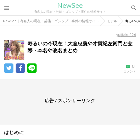
NewSee
有名人の現在・芸能・ゴシップ・事件の情報サイト
NewSee｜有名人の現在・芸能・ゴシップ・事件の情報サイト
モデル
寿るいの
yujitake226
寿るいの今現在！大倉忠義や才賀紀左衛門と交
際・本名や改名まとめ
0
コメント
広告 / スポンサーリンク
はじめに