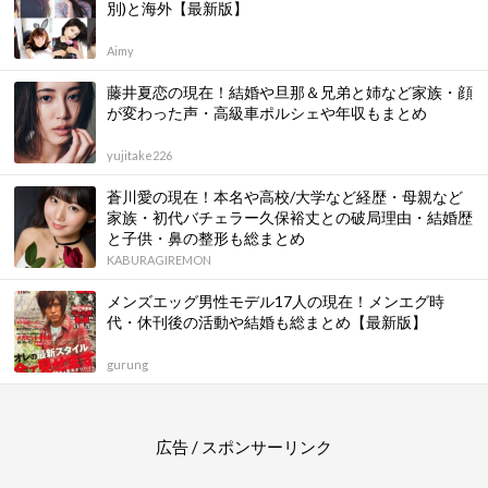
別)と海外【最新版】
Aimy
藤井夏恋の現在！結婚や旦那＆兄弟と姉など家族・顔
が変わった声・高級車ポルシェや年収もまとめ
yujitake226
蒼川愛の現在！本名や高校/大学など経歴・母親など
家族・初代バチェラー久保裕丈との破局理由・結婚歴
と子供・鼻の整形も総まとめ
KABURAGIREMON
メンズエッグ男性モデル17人の現在！メンエグ時
代・休刊後の活動や結婚も総まとめ【最新版】
gurung
広告 / スポンサーリンク