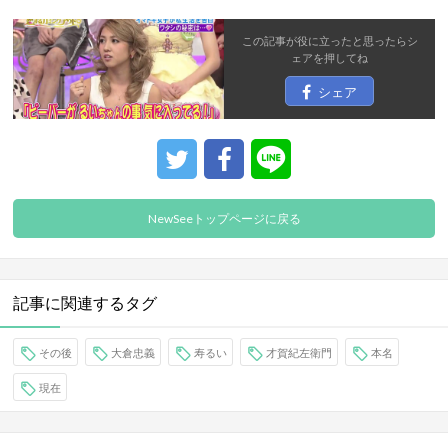
この記事が役に立ったと思ったら
シ
ェア
を押してね
シェア
NewSeeトップページに戻る
記事に関連するタグ
その後
大倉忠義
寿るい
才賀紀左衛門
本名
現在