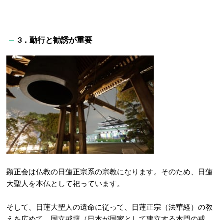
3．勤行と勧誘が重要
顕正会は仏教の日蓮正宗系の宗教になります。そのため、日蓮
大聖人を本仏として祀っています。
そして、日蓮大聖人の遺命に従って、日蓮正宗（法華経）の教
えを広めて、国立戒壇（日本が国家として建立する本門の戒