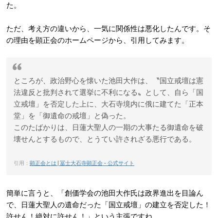
た。
ただ、考え方の違いから、一気に関係性は悪化したんです。そ
の理由を顕正会のホームページから、引用してみます。
ところが、政治野心を懐いた池田大作は、〝国立戒壇は憲
法違反と批判されて選挙に不利になる〟として、自ら「国
立戒壇」を否定した上に、大石寺境内に俄に建てた「正本
堂」を「御遺命の戒壇」と偽った。
このたばかりは、日蓮大聖人の一期の大事たる御遺命を破
壊せんとするもので、とうてい許されざる悪行である。
引用：
顕正会とは | 冨士大石寺顕正会 – 公式サイト
簡単に言うと、「創価学会の池田大作氏は政界進出を目論ん
で、日蓮大聖人の遺命だった「国立戒壇」の建立を否定した！
許せん！絶対に許せん！」という主張ですね。