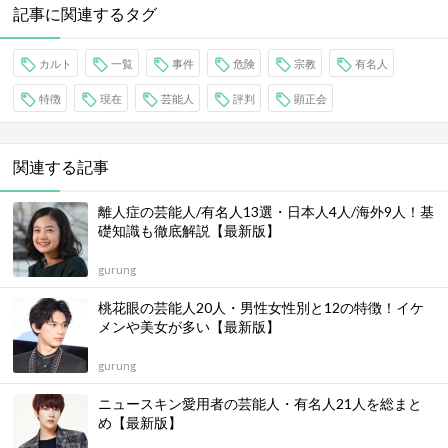
記事に関連するタグ
カルト
一覧
事件
危険
宗教
有名人
特徴
現在
芸能人
評判
顕正会
関連する記事
離人症の芸能人/有名人13選・日本人4人/海外9人！基
礎知識も徹底解説【最新版】
gurung
桃花眼の芸能人20人・男性女性別と12の特徴！イケ
メンや美女が多い【最新版】
gurung
ニュースキン愛用者の芸能人・有名人21人を総まと
め【最新版】