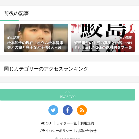
前後の記事
前の記事
次の記事
松本知子の現在！オウム松本智津
鮫島事件の本当の真実と内容～NH
夫との娘と息子など子供6人～改
Kも言及した2chの絶対的タブーを
名やアレフとの関わりも総まとめ
紹介
同じカテゴリーのアクセスランキング
PAGE TOP
ABOUT
ライター一覧
利用規約
プライバシーポリシー
お問い合わせ
© 2025 NewSee