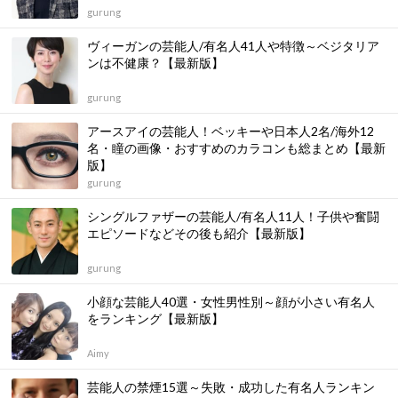
gurung
ヴィーガンの芸能人/有名人41人や特徴～ベジタリア
ンは不健康？【最新版】
gurung
アースアイの芸能人！ベッキーや日本人2名/海外12
名・瞳の画像・おすすめのカラコンも総まとめ【最新
版】
gurung
シングルファザーの芸能人/有名人11人！子供や奮闘
エピソードなどその後も紹介【最新版】
gurung
小顔な芸能人40選・女性男性別～顔が小さい有名人
をランキング【最新版】
Aimy
芸能人の禁煙15選～失敗・成功した有名人ランキン