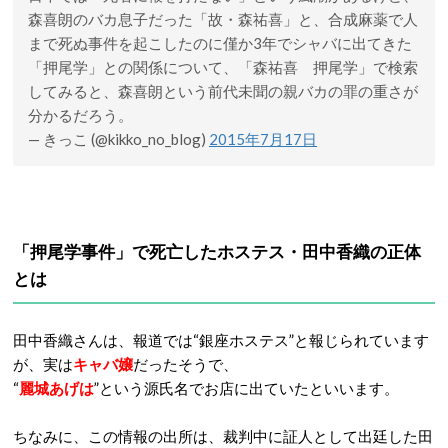
森喜朗のバカ息子だった「故・森祐喜」と、合成麻薬で人
まで死ぬ事件を起こしたのに僅か3年でシャバに出てきた
「押尾学」との関係について、「森祐喜 押尾学」で検索
してみると、森喜朗という前代未聞の親バカの罪の重さが
分かるだろう。
— きっこ (@kikko_no_blog)
2015年7月17日
「押尾学事件」で死亡したホステス・田中香織の正体
とは
田中香織さんは、報道では“銀座ホステス”と報じられています
が、実は
キャバ嬢
だったそうで、
“
麗城あげは
”という源氏名でお店に出ていたといいます。
ちなみに、この情報の出所は、裁判中に証人として出廷した田