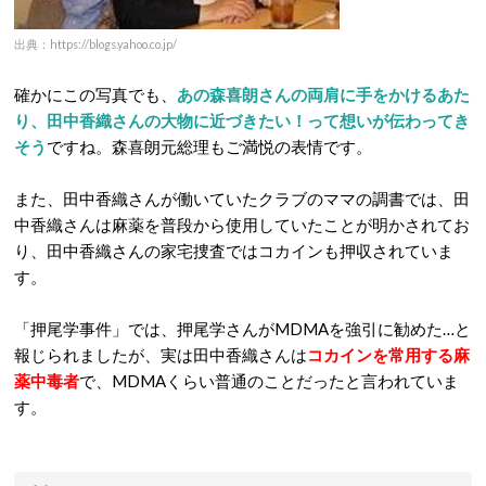
出典：https://blogs.yahoo.co.jp/
確かにこの写真でも、
あの森喜朗さんの両肩に手をかけるあた
り、田中香織さんの大物に近づきたい！って想いが伝わってき
そう
ですね。森喜朗元総理もご満悦の表情です。
また、田中香織さんが働いていたクラブのママの調書では、田
中香織さんは麻薬を普段から使用していたことが明かされてお
り、田中香織さんの家宅捜査ではコカインも押収されていま
す。
「押尾学事件」では、押尾学さんがMDMAを強引に勧めた…と
報じられましたが、実は田中香織さんは
コカインを常用する麻
薬中毒者
で、MDMAくらい普通のことだったと言われていま
す。