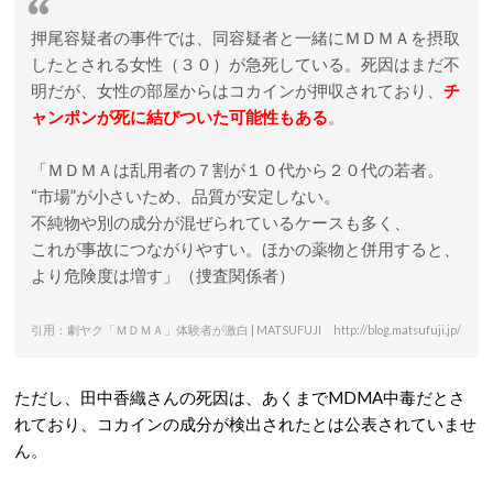
押尾容疑者の事件では、同容疑者と一緒にＭＤＭＡを摂取
したとされる女性（３０）が急死している。死因はまだ不
明だが、女性の部屋からはコカインが押収されており、
チ
ャンポンが死に結びついた可能性もある
。
「ＭＤＭＡは乱用者の７割が１０代から２０代の若者。
“市場”が小さいため、品質が安定しない。
不純物や別の成分が混ぜられているケースも多く、
これが事故につながりやすい。ほかの薬物と併用すると、
より危険度は増す」（捜査関係者）
引用：劇ヤク「ＭＤＭＡ」体験者が激白 | MATSUFUJI http://blog.matsufuji.jp/
ただし、田中香織さんの死因は、あくまでMDMA中毒だとさ
れており、コカインの成分が検出されたとは公表されていませ
ん。