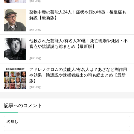
gurung
薬物中毒の芸能人24人！症状や顔の特徴・後遺症も
解説【最新版】
gurung
他殺された芸能人/有名人30選！死亡現場や死因・不
審点や陰謀説も総まとめ【最新版】
gurung
アドレノクロムの芸能人/有名人は？あざなど副作用
や効果・陰謀説や逮捕者続出の噂も総まとめ【最新
版】
gurung
記事へのコメント