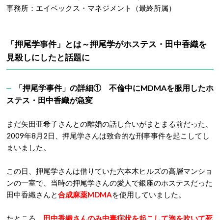
事務所：エイベックス・マネジメント（最終所属）
「押尾学事件」とは～
押尾学がホステス・田中香織を
見殺しにしたと話題に
「押尾学事件」の詳細① 不倫中にMDMAを服用したホ
ステス・田中香織が急変
まだ矢田亜希子さんとの離婚の話し合いがまとまる前だった、
2009年8月2日、押尾学さんは致命的な刑事事件を起こしてし
まいました。
この日、押尾学さんは借りていた六本木ヒルズの高層マンショ
ンの一室で、当時の押尾学さんの愛人で銀座のホステスだった
田中香織さんと
合成麻薬MDMA
を使用していました。
たところ、
田中香織さんのみ中毒症状を起こして泡を吹いて死