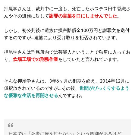
押尾学さんは、裁判中に一度も、死亡したホステス田中香織さ
んやその遺族に対して
謝罪の言葉を口にしませんでした
。
しかし、初公判後に遺族に損害賠償金100万円と謝罪文を送付
するのですが…遺族により受け取りを拒否されています。
押尾学さんは刑務所内では芸能人ということで独房に入ってお
り、
炊場工場での刑務作業
をしていたと言われています。
そんな押尾学さんは、3年6ヶ月の刑期を終え、2014年12月に
仮釈放されているのですが…その後、
世間がびっくりするよう
な優雅な生活を再開させる
んですよね。
日本では「死者に鞭を打たない」という風潮があるけど、