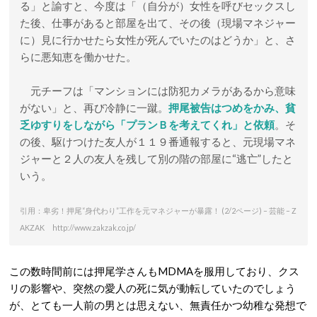
る」と諭すと、今度は「（自分が）女性を呼びセックスし
た後、仕事があると部屋を出て、その後（現場マネジャー
に）見に行かせたら女性が死んでいたのはどうか」と、さ
らに悪知恵を働かせた。
元チーフは「マンションには防犯カメラがあるから意味
がない」と、再び冷静に一蹴。
押尾被告はつめをかみ、貧
乏ゆすりをしながら「プランＢを考えてくれ」と依頼
。そ
の後、駆けつけた友人が１１９番通報すると、元現場マネ
ジャーと２人の友人を残して別の階の部屋に“逃亡”したと
いう。
引用：卑劣！押尾“身代わり”工作を元マネジャーが暴露！ (2/2ページ) – 芸能 – Z
AKZAK http://www.zakzak.co.jp/
この数時間前には押尾学さんもMDMAを服用しており、クス
リの影響や、突然の愛人の死に気が動転していたのでしょう
が、とても一人前の男とは思えない、無責任かつ幼稚な発想で