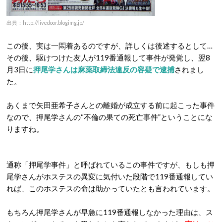
出典：http://livedoor.blogimg.jp/
この後、実は一悶着あるのですが、詳しくは後述するとして…
その後、駆けつけた友人が119番通報して事件が発覚し、翌8
月3日に
押尾学さんは麻薬取締法違反の容疑で逮捕
されまし
た。
あくまで矢田亜希子さんとの離婚が成立する前に起こった事件
なので、押尾学さんの“不倫の果ての死亡事件”ということにな
りますね。
通称「押尾学事件」と呼ばれているこの事件ですが、もしも押
尾学さんがホステスの異変に気付いた段階で119番通報してい
れば、このホステスの命は助かっていたとも言われています。
もちろん押尾学さんが早急に119番通報しなかった理由は、ス