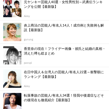
元ヤンキー芸能人40選・女性男性別～武勇伝ランキ
ングを公開【最新版】
Aimy
炎上商法の芸能人/有名人14人！成功例と失敗例も解
説【最新版】
gurung
香里奈の現在！フライデー画像・彼氏と結婚の真相・
消えた噂も総まとめ
passpi
在日中国人＆台湾人の芸能人/有名人22選～衝撃順に
ランキング【最新版】
Aimy
転落事故の芸能人/有名人34選！怪我や後遺症などそ
の後現在も徹底紹介【最新版】