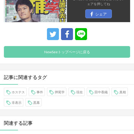
ェア
を押してね
シェア
NewSeeトップページに戻る
記事に関連するタグ
ホステス
事件
押尾学
現在
田中香織
真相
非表示
黒幕
関連する記事