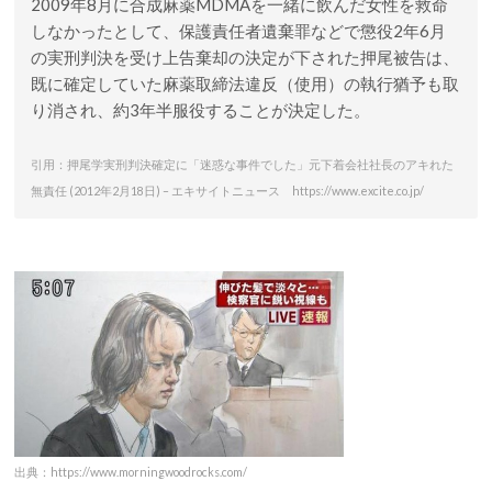
2009年8月に合成麻薬MDMAを一緒に飲んだ女性を救命
しなかったとして、保護責任者遺棄罪などで懲役2年6月
の実刑判決を受け上告棄却の決定が下された押尾被告は、
既に確定していた麻薬取締法違反（使用）の執行猶予も取
り消され、約3年半服役することが決定した。
引用：押尾学実刑判決確定に「迷惑な事件でした」元下着会社社長のアキれた
無責任 (2012年2月18日) – エキサイトニュース https://www.excite.co.jp/
出典：https://www.morningwoodrocks.com/