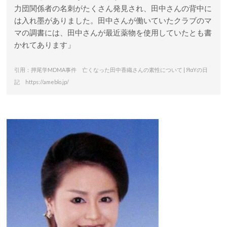
力団関係者の名刺がたくさん発見され、田中さんの背中に
は入れ墨がありました。田中さんが働いていたクラブのマ
マの調書には、田中さんが最近薬物を使用していたとも書
かれてあります」
引用：押尾学MDMA事件 亡くなった田中香織さんの素性について | ЯαYの日
記 https://ameblo.jp/