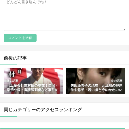
前後の記事
前の記事
次の記事
【工藤会】野村悟の現在！自宅・
矢田亜希子の現在！元旦那の押尾
息子や嫁・看護師刺傷など事件5
学や息子・若い頃と今のかわいい
つと死刑判決も総まとめ
画像も紹介
同じカテゴリーのアクセスランキング