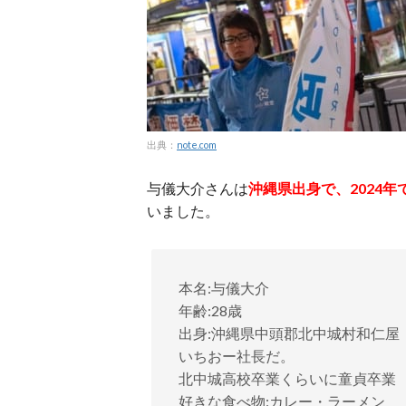
出典：
note.com
与儀大介さんは
沖縄県出身で、2024年で
いました。
本名:与儀大介
年齢:28歳
出身:沖縄県中頭郡北中城村和仁屋
いちおー社長だ。
北中城高校卒業くらいに童貞卒業
好きな食べ物:カレー・ラーメン