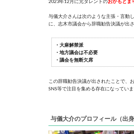
2023年12月に元タレントの
おかもとま
与儀大介さんは次のような主張・言動
に、志木市議会から辞職勧告決議が出
・大麻解禁派
・地方議会は不必要
・議会を無断欠席
この辞職勧告決議が出されたことで、
SNS等で注目を集める存在になってい
与儀大介のプロフィール（出