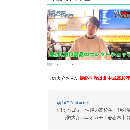
出典：
youtube.com
与儀大介さんの
最終学歴は北中城高校
@SATO_startup
消えろゴミ。沖縄の高校生？絶対
— 与儀大介a.k.aオカモト@志木市 (@d