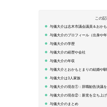
この記
与儀大介は志木市議会議員＆おかも
与儀大介のプロフィール（出身や年
与儀大介の学歴
与儀大介の経歴や会社
与儀大介の年収
与儀大介とおかもとまりの結婚や馴
与儀大介は3人家族
与儀大介の現在①：辞職勧告決議を
与儀大介の現在②：新党を立ち上げ
与儀大介のまとめ