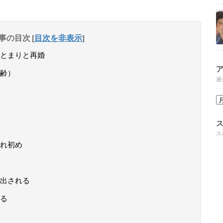
事の目次
[
目次を非表示
]
とまりと再婚
齢）
過
ス
れ初め
出される
る