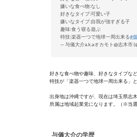
嫌いな食べ物:なし
好きなタイプ:可愛い子
嫌いなタイプ:自我が強すぎる子
趣味:食う寝る遊ぶ
特技:楽器一つで地球一周出来る
#
— 与儀大介a.k.aオカモト@志木市 (@d
好きな食べ物や趣味、好きなタイプなど
特技が「楽器一つで地球一周出来る」
出身地は沖縄ですが、現在は埼玉県志
所属は地域起業党になります。（※当
与儀大介の学歴