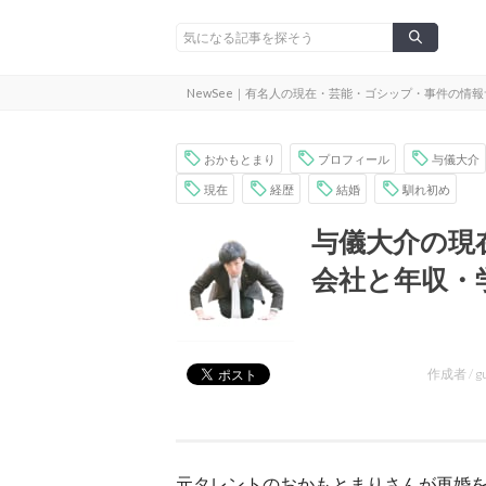
NewSee｜有名人の現在・芸能・ゴシップ・事件の情
おかもとまり
プロフィール
与儀大介
現在
経歴
結婚
馴れ初め
与儀大介の現
会社と年収・
作成者 /
g
元タレントのおかもとまりさんが再婚