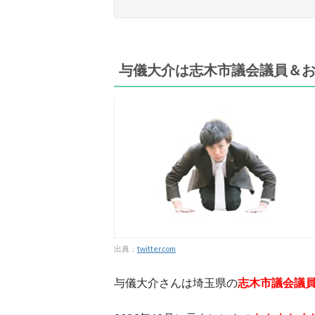
与儀大介は志木市議会議員＆
出典：
twitter.com
与儀大介さんは埼玉県の
志
木市議会議