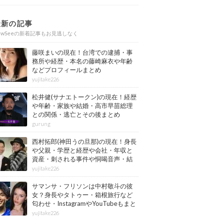
最新の記事
ewSeeの新着記事もお見逃しなく
藤咲まいの現在！台湾での逮捕・事
務所や経歴・本名の藤崎麻衣や年齢
などプロフィールまとめ
yujitake226
松井健(サナエトークン)の現在！経歴
や年齢・家族や結婚・高市早苗総理
との関係・逃亡とその後まとめ
gurung
西村拓郎(神田うの旦那)の現在！身長
や父親・学歴と経歴や会社・年収と
資産・刺される事件や恫喝音声・結
婚と子供や自宅・脳梗塞の病気もま
yujitake226
とめ
サマンサ・フリソンは中村敬斗の彼
女？身長やタトゥー・箱根旅行など
匂わせ・InstagramやYouTubeもまと
め
yujitake226