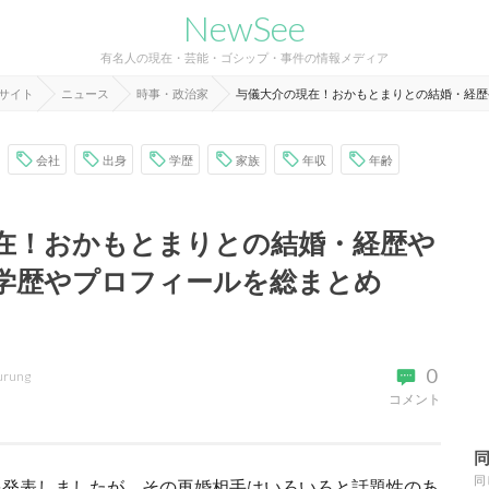
NewSee
有名人の現在・芸能・ゴシップ・事件の情報メディア
報サイト
ニュース
時事・政治家
与儀大介の現在！おかもとまりとの結婚・経歴
会社
出身
学歴
家族
年収
年齢
在！おかもとまりとの結婚・経歴や
学歴やプロフィールを総まとめ
0
urung
コメント
同
を発表しましたが、その再婚相手はいろいろと話題性のあ