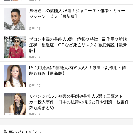
演時期とその後も総まとめ【最新版】
gurung
練炭自殺をした芸能人/有名人7人！事件/事例8選も徹
底解説【最新版】
gurung
大麻の芸能人/有名人37名！吸ってる人の13の特徴や
症状・危険性まとめ
gurung
風俗通いの芸能人26選！ジャニーズ・俳優・ミュー
ジシャン・芸人【最新版】
gurung
ブロン中毒の芸能人8選！症状や特徴・副作用や離脱
症状・後遺症・ODなど死亡リスクを徹底解説【最新
版】
gurung