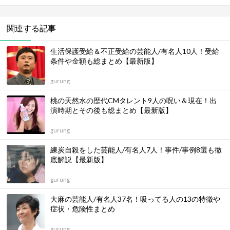
NewSeeトップページに戻る
記事に関連するタグ
カタギ
シノギ
仕事
使い方
意味
有名人
芸能人
語源
非表示
関連する記事
生活保護受給＆不正受給の芸能人/有名人10人！受給
条件や金額も総まとめ【最新版】
gurung
桃の天然水の歴代CMタレント9人の呪い＆現在！出