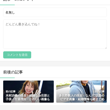
LSD(幻覚薬)の芸能人/有名人6人！効果・副作用・値
段も解説【最新版】
gurung
リベンジポルノ被害の事例や芸能人5選！三鷹ストー
カー殺人事件・日本の法律の構成要件や刑罰・被害件
数も総まとめ
gurung
記事へのコメント