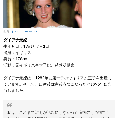
出典：
jp.sputniknews.com
ダイアナ元妃
生年月日：1961年7月1日
出身：イギリス
身長：178cm
活動：元イギリス皇太子妃、慈善活動家
ダイアナ元妃は、1982年に第一子のウィリアム王子を出産し
ています。そして、出産後は産後うつになったと1995年に告
白しました。
私は、これまで誰もが話題にしなかった産後のうつ病で苦