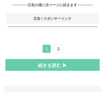
-----------広告の後に次ページに続きます-----------
広告 / スポンサーリンク
----------------------------------------------------------------
1
2
続きを読む ▶