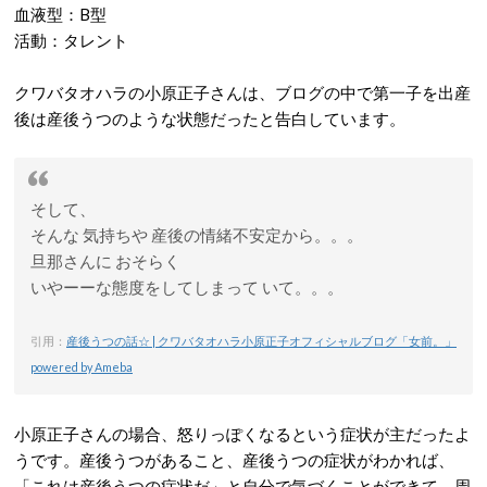
血液型：B型
活動：タレント
クワバタオハラの小原正子さんは、ブログの中で第一子を出産
後は産後うつのような状態だったと告白しています。
そして、
そんな 気持ちや 産後の情緒不安定から。。。
旦那さんに おそらく
いやーーな態度をしてしまって いて。。。
引用：
産後うつの話☆ | クワバタオハラ小原正子オフィシャルブログ「女前。」
powered by Ameba
小原正子さんの場合、怒りっぽくなるという症状が主だったよ
うです。産後うつがあること、産後うつの症状がわかれば、
「これは産後うつの症状だ」と自分で気づくことができて、周