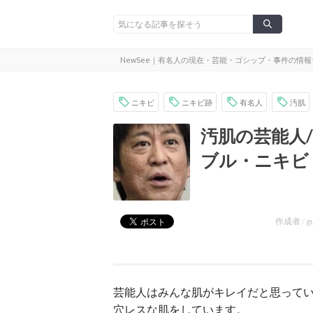
NewSee｜有名人の現在・芸能・ゴシップ・事件の情
ニキビ
ニキビ跡
有名人
汚肌
汚肌の芸能人
ブル・ニキビ
作成者 /
g
芸能人はみんな肌がキレイだと思って
穴レスな肌をしています。