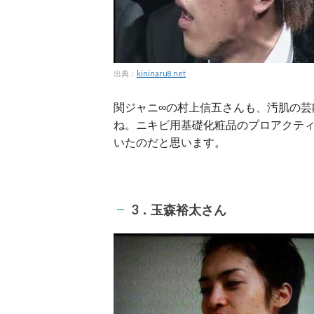
出典：
kininaru8.net
関ジャニ∞の村上信五さんも、汚肌の芸
ね。ニキビ用基礎化粧品のプロアクティ
いたのだと思います。
3．玉森裕太さん