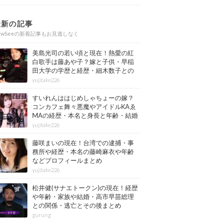
最新の記事
ewSeeの新着記事もお見逃しなく
美島光司の若い頃と現在！熱愛の紅
白歌手は藤あや子？嫁と子供・早稲
田大学の学歴と経歴・細木数子との
確執もまとめ
yujitake226
すいれんははじめしゃちょーの嫁？
コンカフェ舞々悪魔やアイドルKAゑ
MAの経歴・本名と身長と年齢・結婚
情報もまとめ
yujitake226
藤咲まいの現在！台湾での逮捕・事
務所や経歴・本名の藤崎麻衣や年齢
などプロフィールまとめ
yujitake226
松井健(サナエトークン)の現在！経歴
や年齢・家族や結婚・高市早苗総理
との関係・逃亡とその後まとめ
gurung