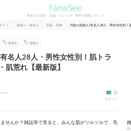
NewSee
有名人の現在・芸能・ゴシップ・事件の情報メディア
報サイト
芸能人・有名人
容姿・特徴
汚肌の芸能人/有名人28人・男性女性別
肌荒れ
芸能人
/有名人28人・男性女性別！肌トラ
・肌荒れ【最新版】
0
urung
コメント
いませんか？雑誌等で見ると、みんな肌がツルツルで、毛
同