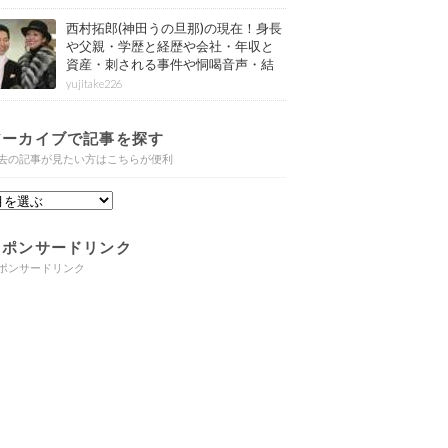
西村拓郎(神田うの旦那)の現在！身長
や父親・学歴と経歴や会社・年収と
資産・刺される事件や恫喝音声・結
婚と子供や自宅・脳梗塞の病気もま
yujitake226
とめ
アーカイブで記事を探す
去の記事が見たい方はこちらが便利
スポンサードリンク
ポンサードリンク