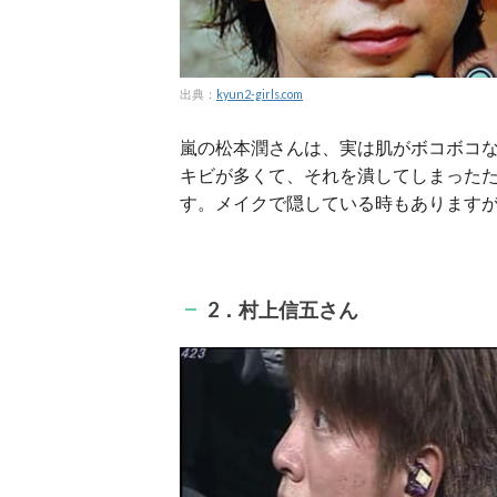
出典：
kyun2-girls.com
嵐の松本潤さんは、実は肌がボコボコ
キビが多くて、それを潰してしまった
す。メイクで隠している時もあります
2．村上信五さん