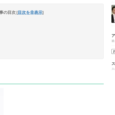
事の目次
[
目次を非表示
]
過
ス