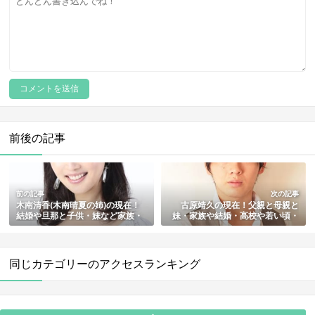
前後の記事
前の記事
次の記事
木南清香(木南晴夏の姉)の現在！
古原靖久の現在！父親と母親と
結婚や旦那と子供・妹など家族・
妹・家族や結婚・高校や若い頃・
宝塚出身の噂や経歴まとめ
杉本有美との文春記事の真相まと
め
同じカテゴリーのアクセスランキング