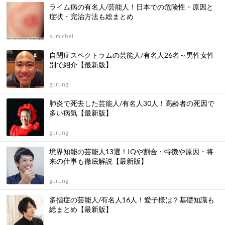
ライム病の有名人/芸能人！日本での危険性・原因と
症状・完治方法も総まとめ
sumichel
自閉症スペクトラムの芸能人/有名人26名～男性女性
別で紹介【最新版】
gurung
肺炎で死去した芸能人/有名人30人！高齢者の死因で
多い病気【最新版】
gurung
境界知能の芸能人13選！IQや割合・特徴や原因・将
来の仕事も徹底解説【最新版】
gurung
多指症の芸能人/有名人16人！愛子様は？基礎知識も
総まとめ【最新版】