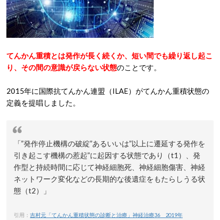
てんかん重積とは発作が長く続くか、短い間でも繰り返し起こ
り、その間の意識が戻らない状態
のことです。
2015年に国際抗てんかん連盟（ILAE）がてんかん重積状態の
定義を提唱しました。
「”発作停止機構の破綻”あるいいは”以上に遷延する発作を
引き起こす機構の惹起”に起因する状態であり（t1）、発
作型と持続時間に応じて神経細胞死、神経細胞傷害、神経
ネットワーク変化などの長期的な後遺症をもたらしうる状
態（t2）」
引用：
吉村元「てんかん重積状態の診断と治療」神経治療36 2019年