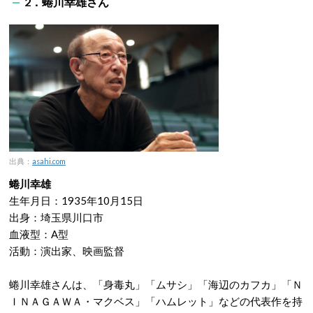
2．蜷川幸雄さん
出典：
asahi.com
蜷川幸雄
生年月日：1935年10月15日
出身：埼玉県川口市
血液型：A型
活動：演出家、映画監督
蜷川幸雄さんは、「身毒丸」「ムサシ」「海辺のカフカ」「Ｎ
ＩＮＡＧＡＷＡ・マクベス」「ハムレット」などの代表作を持