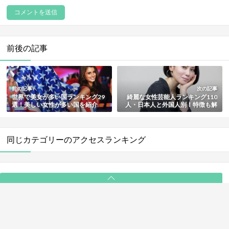
前後の記事
前の記事
次の記事
世界で美女が多い国ランキング29
綺麗な女性芸能人ランキング110
選！美しい女性が多い国を紹介
人・日本人と外国人別！特徴も解
【最新版】
説【最新版】
同じカテゴリーのアクセスランキング
PAGE TOP