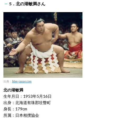
5．北の湖敏満さん
出典：
bbm-japan.com
北の湖敏満
生年月日：1953年5月16日
出身：北海道有珠郡壮瞥町
身長：179cm
所属：日本相撲協会