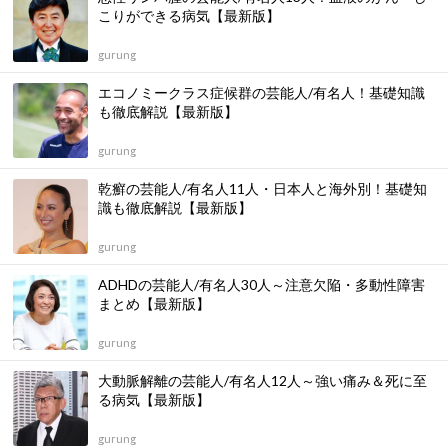
こりができる病気【最新版】
gurung
エコノミークラス症候群の芸能人/有名人！基礎知識
も徹底解説【最新版】
gurung
乾癬の芸能人/有名人11人・日本人と海外別！基礎知
識も徹底解説【最新版】
gurung
ADHDの芸能人/有名人30人～注意欠陥・多動性障害
まとめ【最新版】
gurung
大動脈解離の芸能人/有名人12人～強い痛み＆死に至
る病気【最新版】
gurung