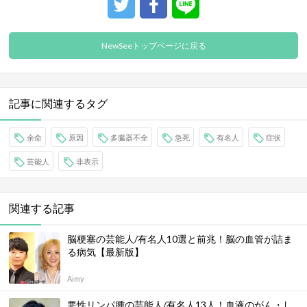
NewSeeトップページに戻る
記事に関連するタグ
余命
原因
多臓器不全
急死
有名人
症状
芸能人
非表示
関連する記事
脳梗塞の芸能人/有名人10選と前兆！脳の血管が詰ま
る病気【最新版】
Aimy
悪性リンパ腫の芸能人/有名人13人！血液のがん・し