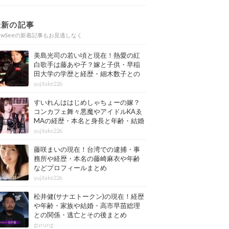
最新の記事
ewSeeの新着記事もお見逃しなく
美島光司の若い頃と現在！熱愛の紅
白歌手は藤あや子？嫁と子供・早稲
田大学の学歴と経歴・細木数子との
確執もまとめ
yujitake226
すいれんははじめしゃちょーの嫁？
コンカフェ舞々悪魔やアイドルKAゑ
MAの経歴・本名と身長と年齢・結婚
情報もまとめ
yujitake226
藤咲まいの現在！台湾での逮捕・事
務所や経歴・本名の藤崎麻衣や年齢
などプロフィールまとめ
yujitake226
松井健(サナエトークン)の現在！経歴
や年齢・家族や結婚・高市早苗総理
との関係・逃亡とその後まとめ
gurung