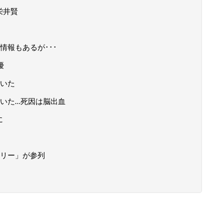
栄井賢
情報もあるが･･･
優
いた
いた…死因は脳出血
に
リー」が参列