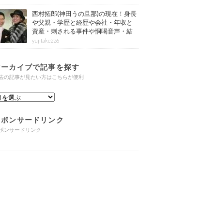
西村拓郎(神田うの旦那)の現在！身長
や父親・学歴と経歴や会社・年収と
資産・刺される事件や恫喝音声・結
婚と子供や自宅・脳梗塞の病気もま
yujitake226
とめ
アーカイブで記事を探す
去の記事が見たい方はこちらが便利
スポンサードリンク
ポンサードリンク