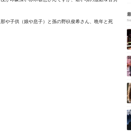
N
旦那や子供（娘や息子）と孫の野杁俊希さん、晩年と死