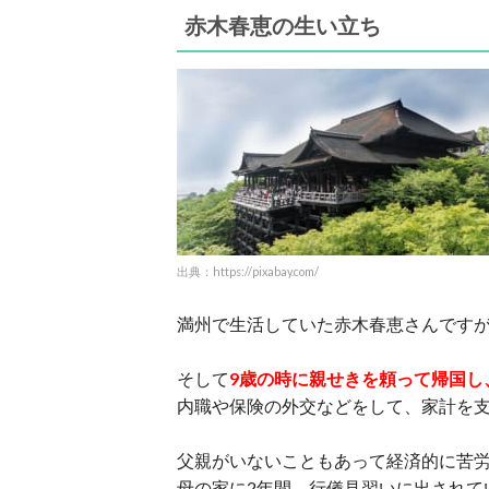
赤木春恵の生い立ち
出典：https://pixabay.com/
満州で生活していた赤木春恵さんですが
そして
9歳の時に親せきを頼って帰国し
内職や保険の外交などをして、家計を
父親がいないこともあって経済的に苦
母の家に2年間、行儀見習いに出されて