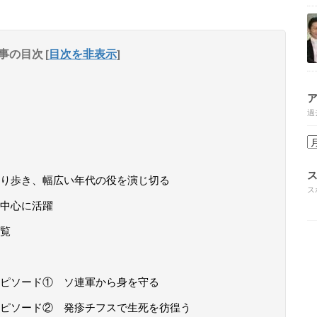
事の目次
[
目次を非表示
]
過
り歩き、幅広い年代の役を演じ切る
ス
中心に活躍
覧
ピソード① ソ連軍から身を守る
ピソード② 発疹チフスで生死を彷徨う