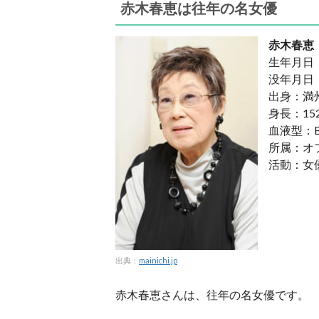
赤木春恵は往年の名女優
赤木春恵
生年月日：
没年月日：
出身：満
身長：15
血液型：
所属：オ
活動：女
出典：
mainichi.jp
赤木春恵さんは、往年の名女優です。