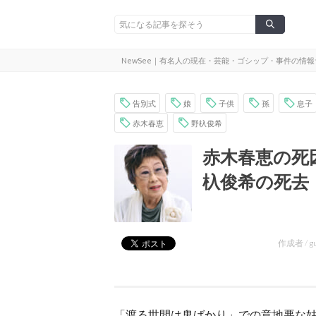
NewSee｜有名人の現在・芸能・ゴシップ・事件の情
告別式
娘
子供
孫
息子
赤木春恵
野杁俊希
赤木春恵の死
杁俊希の死去
作成者 /
g
「渡る世間は鬼ばかり」での意地悪な