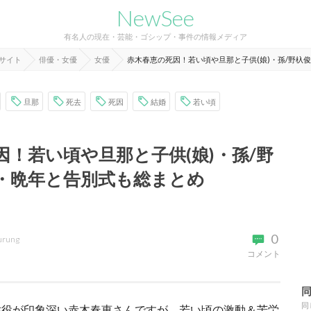
NewSee
有名人の現在・芸能・ゴシップ・事件の情報メディア
報サイト
俳優・女優
女優
赤木春恵の死因！若い頃や旦那と子供(娘)・孫/野杁
旦那
死去
死因
結婚
若い頃
因！若い頃や旦那と子供(娘)・孫/野
・晩年と告別式も総まとめ
0
urung
コメント
同
姑役が印象深い赤木春恵さんですが、若い頃の激動＆苦労