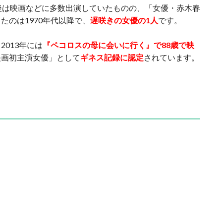
後は映画などに多数出演していたものの、「女優・赤木春
たのは1970年代以降で、
遅咲きの女優の1人
です。
013年には
『ペコロスの母に会いに行く』で88歳で映
映画初主演女優」として
ギネス記録に認定
されています。