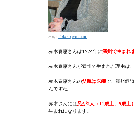
出典：
nikkan-gendai.com
赤木春恵さんは1924年に
満州で生まれ
赤木春恵さんが満州で生まれた理由は
赤木春恵さんの
父親は医師
で、満州鉄
んですね。
赤木さんには
兄が2人（11歳上、9歳上
生まれになります。