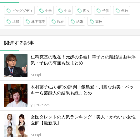
ビッグダディ
中学
中退
四女
子供
年齢
旦那
林下都美
現在
結婚
高校
関連する記事
仁科克基の現在！元嫁の多岐川華子との離婚理由や浮
気・子供の有無も総まとめ
passpi
木村藤子(占い師)の評判！飯島愛・川島なお美・ベッ
キーら芸能人の結果も総まとめ
yujitake226
女医タレントの人気ランキング！美人・かわいい女性
医師【最新版】
passpi