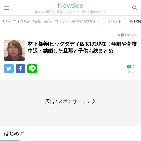
NewSee
有名人の現在・芸能・ゴシップ・事件の情報サイト
NewSee｜有名人の現在・芸能・ゴシップ・事件の情報サイト
タレント
林下都
yujitake226
林下都美(ビッグダディ四女)の現在！年齢や高校
中退・結婚した旦那と子供も総まとめ
0
コメント
広告 / スポンサーリンク
はじめに