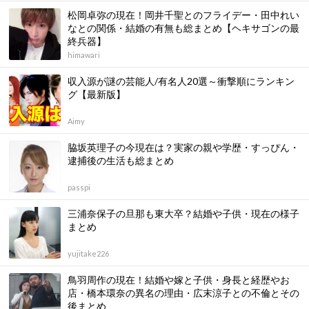
松岡卓弥の現在！岡井千聖とのフライデー・田中れい
なとの関係・結婚の有無も総まとめ【ヘキサゴンの最
終兵器】
himawari
収入源が謎の芸能人/有名人20選～衝撃順にランキン
グ【最新版】
Aimy
脇坂英理子の今現在は？実家の親や学歴・すっぴん・
逮捕後の生活も総まとめ
passpi
三浦奈保子の旦那も東大卒？結婚や子供・現在の様子
まとめ
yujitake226
鳥羽周作の現在！結婚や嫁と子供・身長と経歴やお
店・橋本環奈の異名の理由・広末涼子との不倫とその
後まとめ