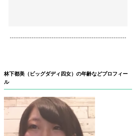
----------------------------------------------------------------
林下都美（ビッグダディ四女）の年齢などプロフィー
ル