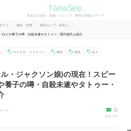
NewSee
有名人の現在・芸能・ゴシップ・事件の情報メディア
報サイト
海外・世界
海外セレブ・有名人
画・白人や養子の噂・自殺未遂やタトゥー・歴代彼氏も紹介
ン
マイケル・ジャクソン
彼氏
現在
白人
ケル・ジャクソン娘)の現在！スピー
や養子の噂・自殺未遂やタトゥー・
介
0
urung
コメント