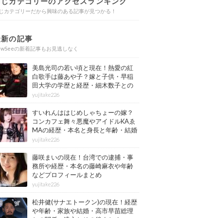
同じカテゴリーのアクセスランキング
じカテゴリーだから興味のある記事が見つかる！
最新の記事
ewSeeの新着記事もお見逃しなく
美島光司の若い頃と現在！熱愛の紅
白歌手は藤あや子？嫁と子供・早稲
田大学の学歴と経歴・細木数子との
確執もまとめ
yujitake226
すいれんははじめしゃちょーの嫁？
コンカフェ舞々悪魔やアイドルKAゑ
MAの経歴・本名と身長と年齢・結婚
情報もまとめ
yujitake226
藤咲まいの現在！台湾での逮捕・事
務所や経歴・本名の藤崎麻衣や年齢
などプロフィールまとめ
yujitake226
松井健(サナエトークン)の現在！経歴
や年齢・家族や結婚・高市早苗総理