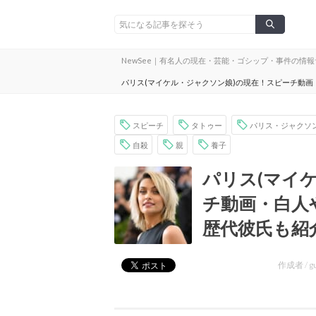
NewSee｜有名人の現在・芸能・ゴシップ・事件の情
パリス(マイケル・ジャクソン娘)の現在！スピーチ動
スピーチ
タトゥー
パリス・ジャクソ
自殺
親
養子
パリス(マイ
チ動画・白人
歴代彼氏も紹
作成者 /
g