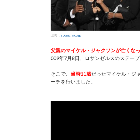
出典：
sponichi.co.jp
父親のマイケル・ジャクソンが亡くなった
009年7月8日、ロサンゼルスのステ
そこで、
当時11歳
だったマイケル・ジ
ーチを行いました。