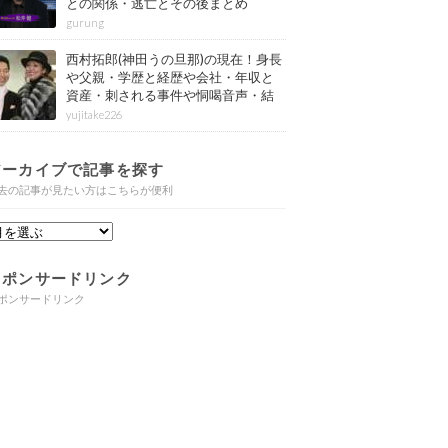
との関係・逃亡とその後まとめ
gurung
西村拓郎(神田うの旦那)の現在！身長
や父親・学歴と経歴や会社・年収と
資産・刺される事件や恫喝音声・結
婚と子供や自宅・脳梗塞の病気もま
yujitake226
とめ
アーカイブで記事を探す
去の記事が見たい方はこちらが便利
スポンサードリンク
ポンサードリンク