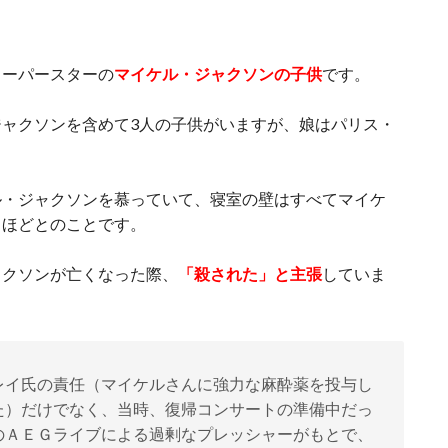
スーパースターの
マイケル・ジャクソンの子供
です。
ャクソンを含めて3人の子供がいますが、娘はパリス・
ル・ジャクソンを慕っていて、寝室の壁はすべてマイケ
るほどとのことです。
ャクソンが亡くなった際、
「殺された」と主張
していま
レイ氏の責任（マイケルさんに強力な麻酔薬を投与し
た）だけでなく、当時、復帰コンサートの準備中だっ
のＡＥＧライブによる過剰なプレッシャーがもとで、