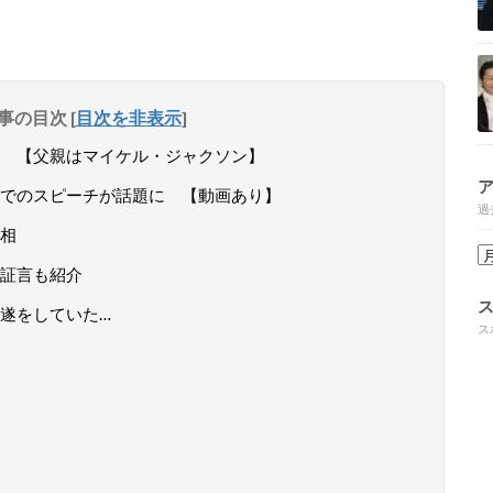
事の目次
[
目次を非表示
]
 【父親はマイケル・ジャクソン】
でのスピーチが話題に 【動画あり】
過
相
証言も紹介
遂をしていた…
ス