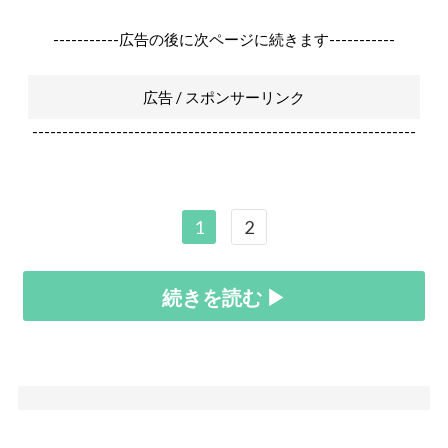
-----------広告の後に次ページに続きます-----------
広告 / スポンサーリンク
----------------------------------------------------------------
1
2
続きを読む ▶