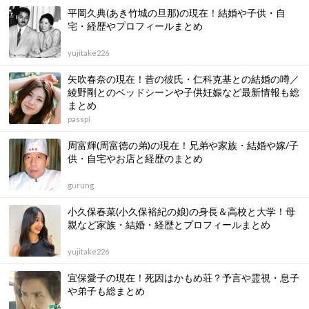
平岡久典(あき竹城の旦那)の現在！結婚や子供・自
宅・経歴やプロフィールまとめ
yujitake226
矢吹春奈の現在！昔の彼氏・仁科克基との結婚の噂／
綾野剛とのベッドシーンや子供妊娠など最新情報も総
まとめ
passpi
周富輝(周富徳の弟)の現在！兄弟や家族・結婚や嫁/子
供・自宅やお店と経歴のまとめ
gurung
小久保春菜(小久保裕紀の娘)の身長＆高校と大学！母
親など家族・結婚・経歴とプロフィールまとめ
yujitake226
宜保愛子の現在！死因はかもめ荘？予言や霊視・息子
や弟子も総まとめ