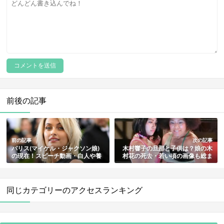
前後の記事
前の記事
次の記事
パリス(マイケル・ジャクソン娘)
木村響子の旦那と子供は？娘の木
の現在！スピーチ動画・白人や養
村花の死去・若い頃の画像も総ま
子の噂・自殺未遂やタトゥー・歴
とめ
代彼氏も紹介
同じカテゴリーのアクセスランキング