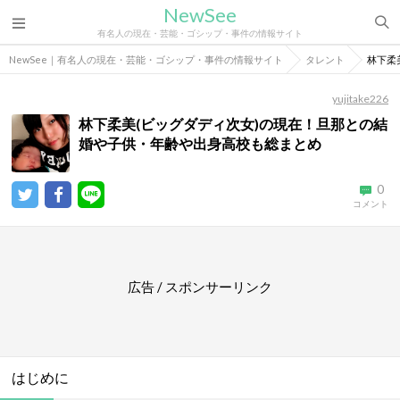
NewSee
有名人の現在・芸能・ゴシップ・事件の情報サイト
NewSee｜有名人の現在・芸能・ゴシップ・事件の情報サイト
タレント
林下柔
yujitake226
林下柔美(ビッグダディ次女)の現在！旦那との結
婚や子供・年齢や出身高校も総まとめ
0
コメント
広告 / スポンサーリンク
はじめに