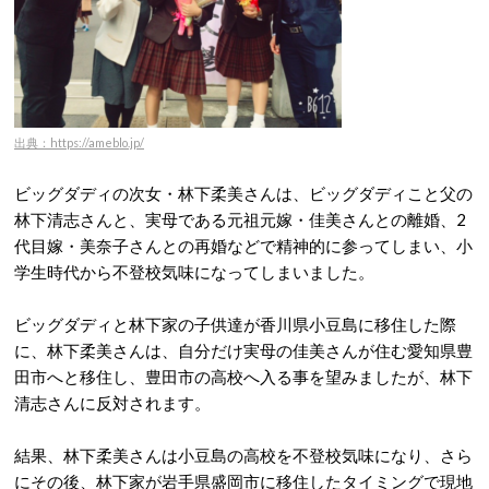
出典：https://ameblo.jp/
ビッグダディの次女・林下柔美さんは、ビッグダディこと父の
林下清志さんと、実母である元祖元嫁・佳美さんとの離婚、2
代目嫁・美奈子さんとの再婚などで精神的に参ってしまい、小
学生時代から不登校気味になってしまいました。
ビッグダディと林下家の子供達が香川県小豆島に移住した際
に、林下柔美さんは、自分だけ実母の佳美さんが住む愛知県豊
田市へと移住し、豊田市の高校へ入る事を望みましたが、林下
清志さんに反対されます。
結果、林下柔美さんは小豆島の高校を不登校気味になり、さら
にその後、林下家が岩手県盛岡市に移住したタイミングで現地