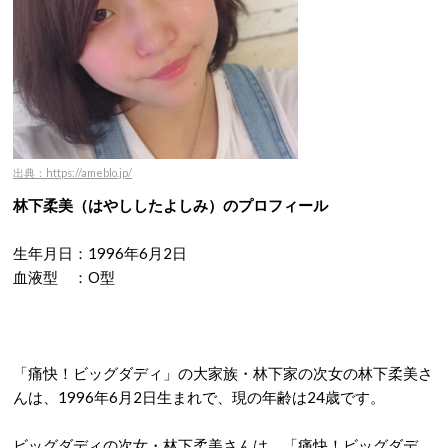
出典：https://ameblo.jp/
林下柔美（はやししたよしみ）のプロフィール
生年月日：1996年6月2日
血液型 ：O型
「痛快！ビッグダディ」の大家族・林下家の次女の林下柔美さ
んは、1996年6月2日生まれで、現の年齢は24歳です。
ビッグダディの次女・林下柔美さんは、「痛快！ビッグダデ