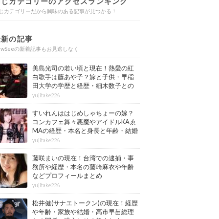
同じカテゴリーのアクセスランキング
じカテゴリーだから興味のある記事が見つかる！
最新の記事
ewSeeの新着記事もお見逃しなく
美島光司の若い頃と現在！熱愛の紅
白歌手は藤あや子？嫁と子供・早稲
田大学の学歴と経歴・細木数子との
確執もまとめ
yujitake226
すいれんははじめしゃちょーの嫁？
コンカフェ舞々悪魔やアイドルKAゑ
MAの経歴・本名と身長と年齢・結婚
情報もまとめ
yujitake226
藤咲まいの現在！台湾での逮捕・事
務所や経歴・本名の藤崎麻衣や年齢
などプロフィールまとめ
yujitake226
松井健(サナエトークン)の現在！経歴
や年齢・家族や結婚・高市早苗総理