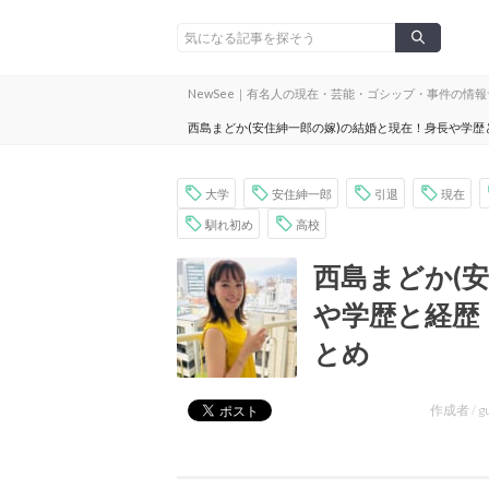
NewSee｜有名人の現在・芸能・ゴシップ・事件の情
西島まどか(安住紳一郎の嫁)の結婚と現在！身長や学
大学
安住紳一郎
引退
現在
馴れ初め
高校
西島まどか(
や学歴と経歴
とめ
作成者 /
g