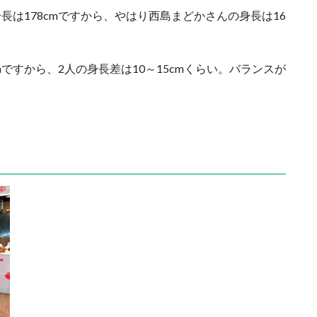
身長は178cmですから、やはり西島まどかさんの身長は16
mですから、2人の身長差は10～15cmくらい。バランスが