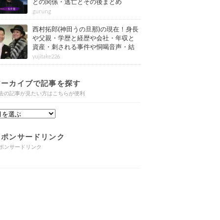
との関係・逃亡とその後まとめ
gurung
西村拓郎(神田うの旦那)の現在！身長
や父親・学歴と経歴や会社・年収と
資産・刺される事件や恫喝音声・結
婚と子供や自宅・脳梗塞の病気もま
yujitake226
とめ
アーカイブで記事を探す
去の記事が見たい方はこちらが便利
スポンサードリンク
ポンサードリンク