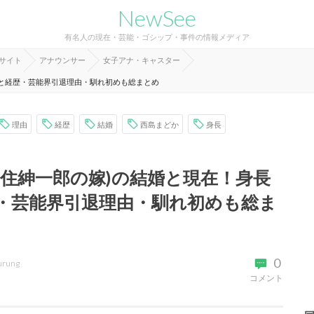
NewSee
有名人の現在・芸能・ゴシップ・事件の情報メディア
報サイト
アナウンサー
女子アナ・キャスター
歴と経歴・芸能界引退理由・馴れ初めも総まとめ
理由
経歴
結婚
西島まどか
身長
安住紳一郎の嫁)の結婚と現在！身長
・芸能界引退理由・馴れ初めも総ま
0
urung
コメント