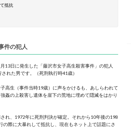
て抵抗
事件の犯人
年1月13日に発生した「藤沢市女子高生殺害事件」の犯人
行された男です。（死刑執行時41歳）
子高生（事件当時19歳）に声をかけるも、あしらわれて
て強姦の上殺害し遺体を崖下の荒地に埋めて隠滅をはかり
れ、1972年に死刑判決が確定。それから10年後の198
行の際に大暴れして抵抗し、現在もネット上で話題にさ