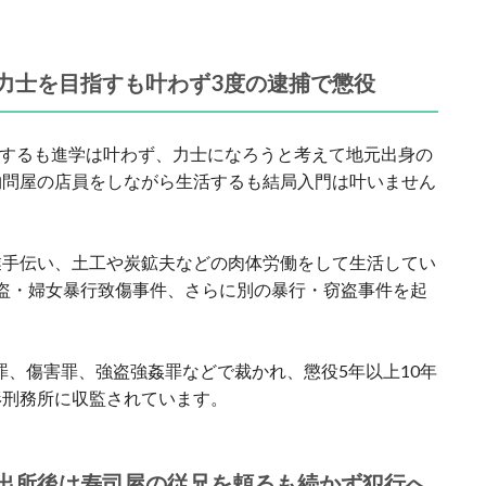
力士を目指すも叶わず3度の逮捕で懲役
卒業するも進学は叶わず、力士になろうと考えて地元出身の
物問屋の店員をしながら生活するも結局入門は叶いません
業手伝い、土工や炭鉱夫などの肉体労働をして生活してい
に強盗・婦女暴行致傷事件、さらに別の暴行・窃盗事件を起
盗罪、傷害罪、強盗強姦罪などで裁かれ、懲役5年以上10年
形刑務所に収監されています。
出所後は寿司屋の従兄を頼るも続かず犯行へ