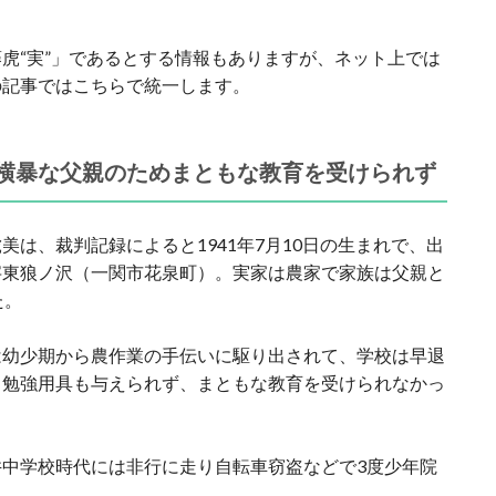
虎“実”」であるとする情報もありますが、ネット上では
の記事ではこちらで統一します。
横暴な父親のためまともな教育を受けられず
は、裁判記録によると1941年7月10日の生まれで、出
字東狼ノ沢（一関市花泉町）。実家は農家で家族は父親と
た。
は幼少期から農作業の手伝いに駆り出されて、学校は早退
、勉強用具も与えられず、まともな教育を受けられなかっ
中学校時代には非行に走り自転車窃盗などで3度少年院