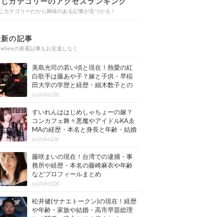
同じカテゴリーのアクセスランキング
じカテゴリーだから興味のある記事が見つかる！
最新の記事
ewSeeの新着記事もお見逃しなく
美島光司の若い頃と現在！熱愛の紅
白歌手は藤あや子？嫁と子供・早稲
田大学の学歴と経歴・細木数子との
確執もまとめ
yujitake226
すいれんははじめしゃちょーの嫁？
コンカフェ舞々悪魔やアイドルKAゑ
MAの経歴・本名と身長と年齢・結婚
情報もまとめ
yujitake226
藤咲まいの現在！台湾での逮捕・事
務所や経歴・本名の藤崎麻衣や年齢
などプロフィールまとめ
yujitake226
松井健(サナエトークン)の現在！経歴
や年齢・家族や結婚・高市早苗総理