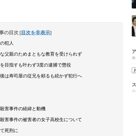
事の目次
[
目次を非表示
]
の犯人
な父親のためまともな教育を受けられず
過
を目指すも叶わず3度の逮捕で懲役
後は寿司屋の従兄を頼るも続かず犯行へ
ス
殺害事件の経緯と動機
殺害事件の被害者の女子高校生について
て死刑に