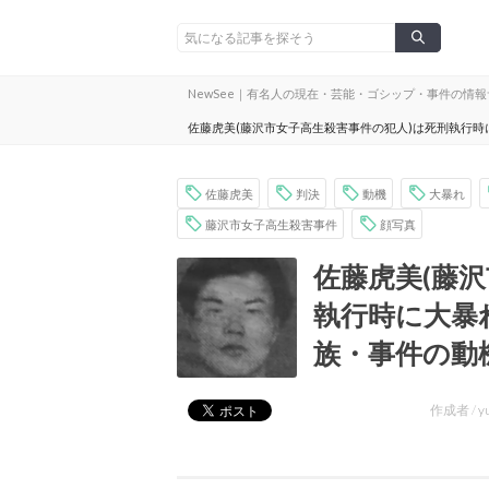
NewSee｜有名人の現在・芸能・ゴシップ・事件の情
佐藤虎美(藤沢市女子高生殺害事件の犯人)は死刑執行
佐藤虎美
判決
動機
大暴れ
藤沢市女子高生殺害事件
顔写真
佐藤虎美(藤
執行時に大暴
族・事件の動
作成者 /
y