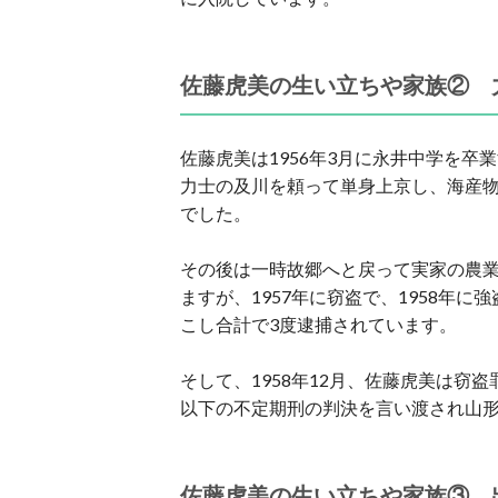
佐藤虎美の生い立ちや家族② 
佐藤虎美は1956年3月に永井中学を
力士の及川を頼って単身上京し、海産
でした。
その後は一時故郷へと戻って実家の農
ますが、1957年に窃盗で、1958年
こし合計で3度逮捕されています。
そして、1958年12月、佐藤虎美は窃
以下の不定期刑の判決を言い渡され山
佐藤虎美の生い立ちや家族③ 