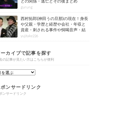
との関係・逃亡とその後まとめ
gurung
西村拓郎(神田うの旦那)の現在！身長
や父親・学歴と経歴や会社・年収と
資産・刺される事件や恫喝音声・結
婚と子供や自宅・脳梗塞の病気もま
yujitake226
とめ
アーカイブで記事を探す
去の記事が見たい方はこちらが便利
スポンサードリンク
ポンサードリンク