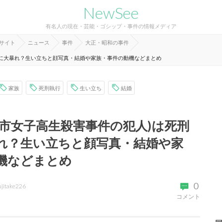
NewSee
有名人の現在・芸能・ゴシップ・事件の情報メディア
報サイト
ニュース
事件
大正・昭和の事件
時に大暴れ？生い立ちと顔写真・結婚や家族・事件の動機などまとめ
家族
死刑執行
生い立ち
結婚
沢市女子高生殺害事件の犯人)は死刑
れ？生い立ちと顔写真・結婚や家
機などまとめ
0
ujitake226
コメント