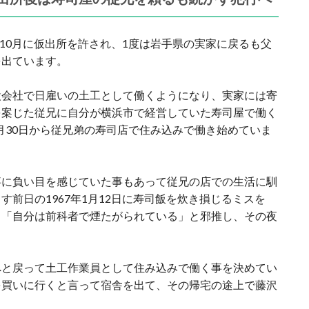
年10月に仮出所を許され、1度は岩手県の実家に戻るも父
を出ています。
設会社で日雇いの土工として働くようになり、実家には寄
を案じた従兄に自分が横浜市で経営していた寿司屋で働く
2月30日から従兄弟の寿司店で住み込みで働き始めていま
事に負い目を感じていた事もあって従兄の店での生活に馴
前日の1967年1月12日に寿司飯を炊き損じるミスを
、「自分は前科者で煙たがられている」と邪推し、その夜
へと戻って土工作業員として住み込みで働く事を決めてい
を買いに行くと言って宿舎を出て、その帰宅の途上で藤沢
。