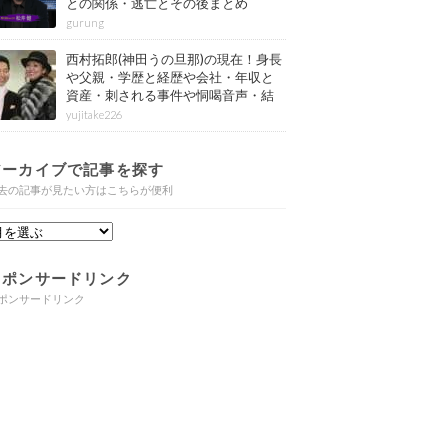
との関係・逃亡とその後まとめ
gurung
西村拓郎(神田うの旦那)の現在！身長
や父親・学歴と経歴や会社・年収と
資産・刺される事件や恫喝音声・結
婚と子供や自宅・脳梗塞の病気もま
yujitake226
とめ
アーカイブで記事を探す
去の記事が見たい方はこちらが便利
スポンサードリンク
ポンサードリンク