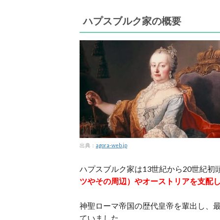
ハプスブルク家の概要
出典：
agora-web.jp
ハプスブルク家は13世紀から20世紀初
ツやその周辺）やオーストリアを支配
神聖ローマ帝国の歴代皇帝を輩出し、
ていました。