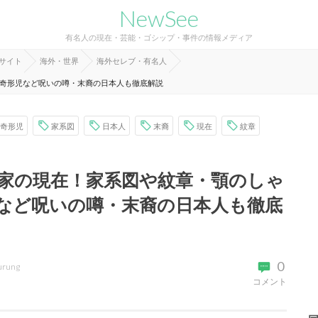
NewSee
有名人の現在・芸能・ゴシップ・事件の情報メディア
報サイト
海外・世界
海外セレブ・有名人
奇形児など呪いの噂・末裔の日本人も徹底解説
奇形児
家系図
日本人
末裔
現在
紋章
家の現在！家系図や紋章・顎のしゃ
など呪いの噂・末裔の日本人も徹底
0
urung
コメント