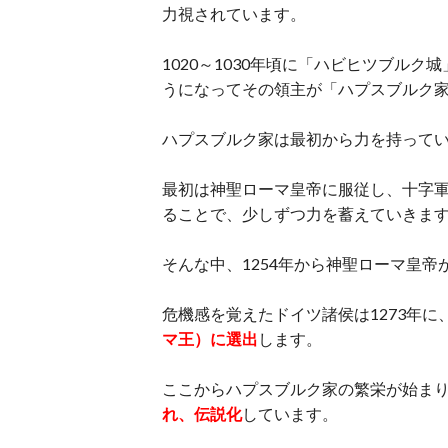
力視されています。
1020～1030年頃に「ハビヒツブル
うになってその領主が「ハプスブルク
ハプスブルク家は最初から力を持って
最初は神聖ローマ皇帝に服従し、十字
ることで、少しずつ力を蓄えていきま
そんな中、1254年から神聖ローマ皇
危機感を覚えたドイツ諸侯は1273年に
マ王）に選出
します。
ここからハプスブルク家の繁栄が始ま
れ、伝説化
しています。