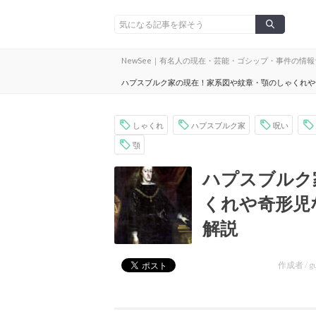
NewSee｜有名人の現在・芸能・ゴシップ・事件の情
ハプスブルク家の現在！家系図や紋章・顎のしゃくれや
しゃくれ
ハプスブルク家
呪い
顎
ハプスブルク
くれや奇形児
解説
作成者 /
g