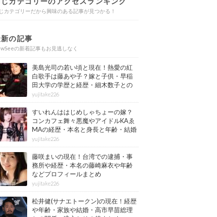
同じカテゴリーのアクセスランキング
じカテゴリーだから興味のある記事が見つかる！
最新の記事
ewSeeの新着記事もお見逃しなく
美島光司の若い頃と現在！熱愛の紅
白歌手は藤あや子？嫁と子供・早稲
田大学の学歴と経歴・細木数子との
確執もまとめ
yujitake226
すいれんははじめしゃちょーの嫁？
コンカフェ舞々悪魔やアイドルKAゑ
MAの経歴・本名と身長と年齢・結婚
情報もまとめ
yujitake226
藤咲まいの現在！台湾での逮捕・事
務所や経歴・本名の藤崎麻衣や年齢
などプロフィールまとめ
yujitake226
松井健(サナエトークン)の現在！経歴
や年齢・家族や結婚・高市早苗総理