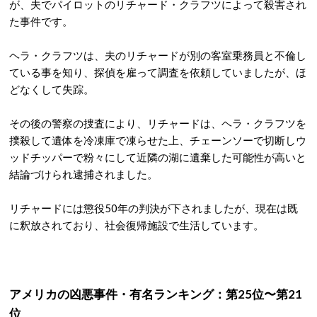
が、夫でパイロットのリチャード・クラフツによって殺害され
た事件です。
ヘラ・クラフツは、夫のリチャードが別の客室乗務員と不倫し
ている事を知り、探偵を雇って調査を依頼していましたが、ほ
どなくして失踪。
その後の警察の捜査により、リチャードは、ヘラ・クラフツを
撲殺して遺体を冷凍庫で凍らせた上、チェーンソーで切断しウ
ッドチッパーで粉々にして近隣の湖に遺棄した可能性が高いと
結論づけられ逮捕されました。
リチャードには懲役50年の判決が下されましたが、現在は既
に釈放されており、社会復帰施設で生活しています。
アメリカの凶悪事件・有名ランキング：第25位〜第21
位