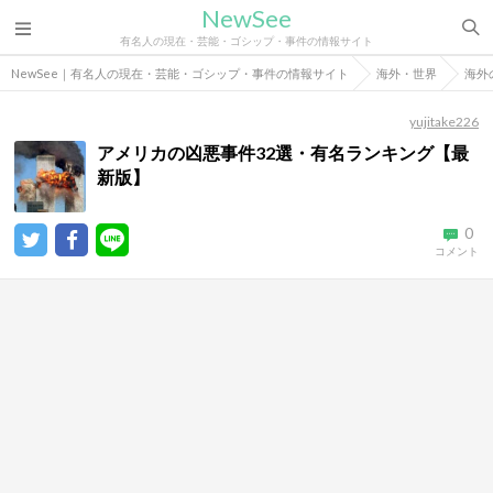
NewSee
有名人の現在・芸能・ゴシップ・事件の情報サイト
NewSee｜有名人の現在・芸能・ゴシップ・事件の情報サイト
海外・世界
海外
yujitake226
アメリカの凶悪事件32選・有名ランキング【最
新版】
0
コメント