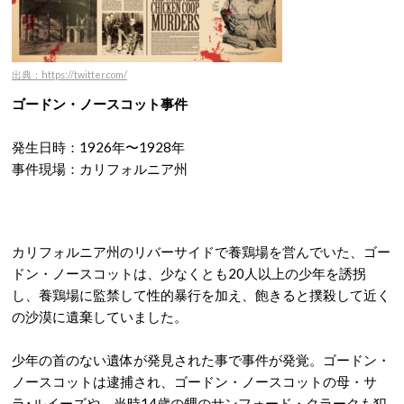
出典：https://twitter.com/
ゴードン・ノースコット事件
発生日時：1926年〜1928年
事件現場：カリフォルニア州
カリフォルニア州のリバーサイドで養鶏場を営んでいた、ゴー
ドン・ノースコットは、少なくとも20人以上の少年を誘拐
し、養鶏場に監禁して性的暴行を加え、飽きると撲殺して近く
の沙漠に遺棄していました。
少年の首のない遺体が発見された事で事件が発覚。ゴードン・
ノースコットは逮捕され、ゴードン・ノースコットの母・サ
ラ･ルイーズや、当時14歳の甥のサンフォード・クラークも犯