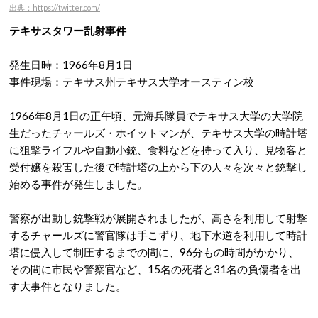
出典：https://twitter.com/
テキサスタワー乱射事件
発生日時：1966年8月1日
事件現場：テキサス州テキサス大学オースティン校
1966年8月1日の正午頃、元海兵隊員でテキサス大学の大学院
生だったチャールズ・ホイットマンが、テキサス大学の時計塔
に狙撃ライフルや自動小銃、食料などを持って入り、見物客と
受付嬢を殺害した後で時計塔の上から下の人々を次々と銃撃し
始める事件が発生しました。
警察が出動し銃撃戦が展開されましたが、高さを利用して射撃
するチャールズに警官隊は手こずり、地下水道を利用して時計
塔に侵入して制圧するまでの間に、96分もの時間がかかり、
その間に市民や警察官など、15名の死者と31名の負傷者を出
す大事件となりました。