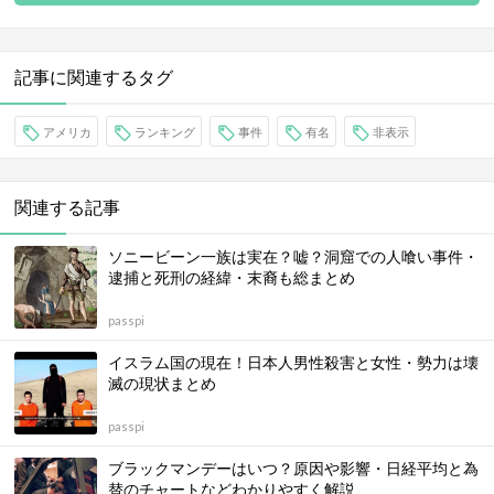
記事に関連するタグ
アメリカ
ランキング
事件
有名
非表示
関連する記事
ソニービーン一族は実在？嘘？洞窟での人喰い事件・
逮捕と死刑の経緯・末裔も総まとめ
passpi
イスラム国の現在！日本人男性殺害と女性・勢力は壊
滅の現状まとめ
passpi
ブラックマンデーはいつ？原因や影響・日経平均と為
替のチャートなどわかりやすく解説