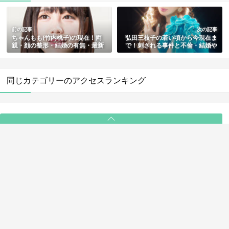
前の記事
次の記事
ちゃんもも(竹内桃子)の現在！両
弘田三枝子の若い頃から今現在ま
親・顔の整形・結婚の有無・最新
で！刺される事件と不倫・結婚や
情報も総まとめ
娘・死因も総まとめ
同じカテゴリーのアクセスランキング
PAGE TOP
ABOUT
ライター一覧
利用規約
プライバシーポリシー
お問い合わせ
© 2025 NewSee