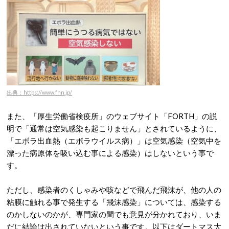
出典：https://www.fnn.jp/
また、「厚生労働省検疫所」のウェブサイト「FORTH」の説
明で「通常は空気感染も起こりません」とされているように、
「エボラ出血熱（エボラウイルス病）」は空気感染（空気中を
漂った病原体を吸い込む事による感染）はしないという事で
す。
ただし、感染者のくしゃみや咳などで飛んだ飛沫が、他の人の
粘膜に触れる事で発生する「飛沫感染」については、感染する
のかしないのかが、専門家の間でも意見が分かれており、いま
だに結論は出されていないという事です。以下はダートマス大