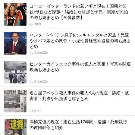
ヨーコ・ゼッターランドの若い頃と現在！国籍と父
親/母親など家族・結婚した旦那と子供・実家が民泊
の噂も総まとめ【画像多数】
gurung
ハンター(バイデン息子)のスキャンダルと家族！兄嫁
やオバマ娘との関係・小児性愛疑惑や逮捕の噂も総ま
とめ
yujitake226
ヒンターカイフェック事件の犯人と真相！写真や関連
映画も総まとめ
yujitake226
名古屋アベック殺人事件の犯人6人の現在！詳細・被
害者・判決や出所後も総まとめ
passpi
高橋克也の現在！逃亡生活17年間～逮捕・死刑執行
の教団幹部も紹介