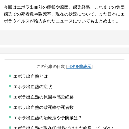
今回はエボラ出血熱の
症状
や
原因
、
感染経路、これまでの集団
感染での
死者数や致死率、現在の状況について、また
日本にエ
ボラウイルスが輸入されたニュースについてもまとめます。
この記事の目次
[
目次を非表示
]
エボラ出血熱とは
エボラ出血熱の症状
エボラ出血熱の原因や感染経路
エボラ出血熱の致死率や死者数
エボラ出血熱の治療法や予防策は？
エボラ出血熱の現在① 世界ではまだ終息していない