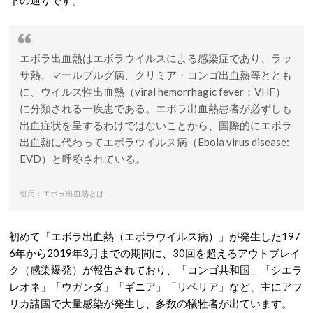
下の通りです。
エボラ出血熱はエボラウイルスによる感染症であり、ラッ
サ熱、マールブルグ病、クリミア・コンゴ出血熱等ととも
に、ウイルス性出血熱（viral hemorrhagic fever：VHF）
に分類される一疾患である。エボラ出血熱患者が必ずしも
出血症状を呈するわけではないことから、国際的にエボラ
出血熱に代わってエボラウイルス病（Ebola virus disease:
EVD）と呼称されている。
引用：エボラ出血熱とは
初めて「エボラ出血熱（エボラウイルス病）」が発生した197
6年から2019年3月までの期間に、30回を超えるアウトブレイ
ク（感染爆発）が報告されており、「コンゴ共和国」「シエラ
レオネ」「ウガンダ」「ギニア」「リベリア」など、主にアフ
リカ諸国で大量感染が発生し、多数の犠牲者が出ています。