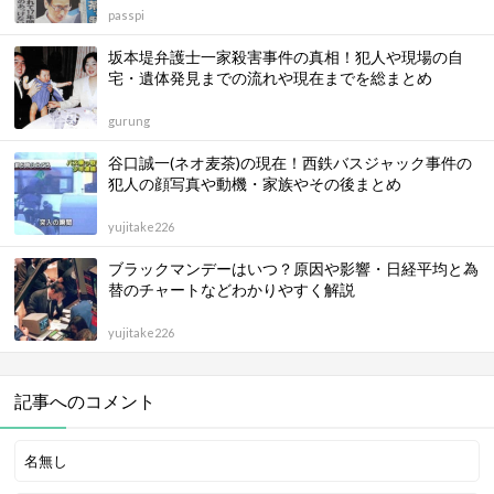
passpi
坂本堤弁護士一家殺害事件の真相！犯人や現場の自
宅・遺体発見までの流れや現在までを総まとめ
gurung
谷口誠一(ネオ麦茶)の現在！西鉄バスジャック事件の
犯人の顔写真や動機・家族やその後まとめ
yujitake226
ブラックマンデーはいつ？原因や影響・日経平均と為
替のチャートなどわかりやすく解説
yujitake226
記事へのコメント