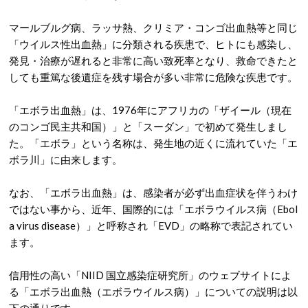
マールブルグ病、ラッサ熱、クリミア・コンゴ出血熱等と同じ
「ウイルス性出血熱」に分類される疾患で、ヒトにも感染し、
発見・治療が遅れると非常に高い致死率となり、救命できたと
しても重篤な後遺症を残す場合が多い非常に危険な疾患です。
「エボラ出血熱」は、1976年にアフリカの「ザイール（現在
のコンゴ民主共和国）」と「スーダン」で初めて発生しまし
た。「エボラ」という名称は、発生地の近くに流れていた「エ
ボラ川」に由来します。
なお、「エボラ出血熱」は、感染者が必ず出血症状を伴うわけ
ではない事から、近年、国際的には「エボラウイルス病（Ebol
a virus disease）」と呼称され「EVD」の略称で表記されてい
ます。
信用性の高い「NIID 国立感染症研究所」のウェブサイトによ
る「エボラ出血熱（エボラウイルス病）」についての説明は以