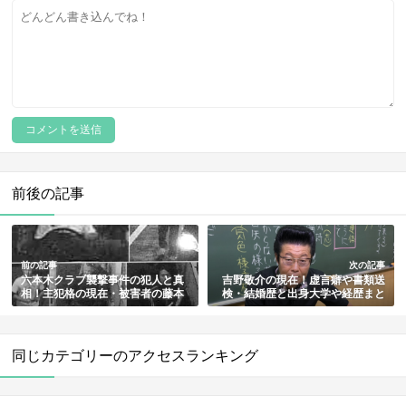
前後の記事
前の記事
次の記事
六本木クラブ襲撃事件の犯人と真
吉野敬介の現在！虚言癖や書類送
相！主犯格の現在・被害者の藤本
検・結婚歴と出身大学や経歴まと
亮介が人違いで殺害された原因ま
め【東進ハイスクールの元ヤン講
とめ
師】
同じカテゴリーのアクセスランキング