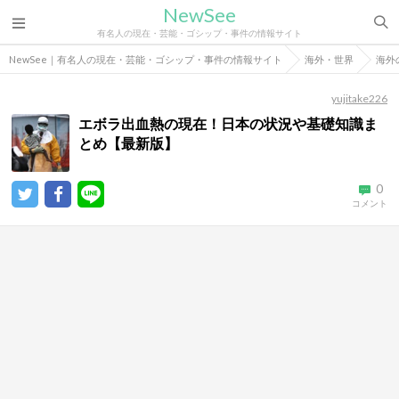
NewSee
有名人の現在・芸能・ゴシップ・事件の情報サイト
NewSee｜有名人の現在・芸能・ゴシップ・事件の情報サイト
海外・世界
海外
yujitake226
エボラ出血熱の現在！日本の状況や基礎知識ま
とめ【最新版】
0
コメント