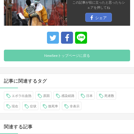
この記事が役に立ったと思ったら
シ
ェア
を押してね
シェア
NewSeeトップページに戻る
記事に関連するタグ
エボラ出血熱
原因
感染経路
日本
死者数
現在
症状
致死率
非表示
関連する記事