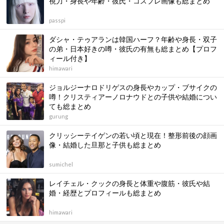
視力・身長や年齢・彼氏・コスプレ画像も総まとめ
passpi
ダシャ・テゥアランは韓国ハーフ？年齢や身長・双子
の弟・日本好きの噂・彼氏の有無も総まとめ【プロフ
ィール付き】
himawari
ジョルジーナロドリゲスの身長やカップ・ブサイクの
噂！クリスティアーノロナウドとの子供や結婚につい
ても総まとめ
gurung
クリッシーテイゲンの若い頃と現在！整形前後の顔画
像・結婚した旦那と子供も総まとめ
sumichel
レイチェル・クックの身長と体重や腹筋・彼氏や結
婚・経歴とプロフィールも総まとめ
himawari