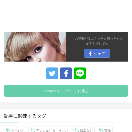
この記事が役に立ったと思ったら
シ
ェア
を押してね
シェア
NewSeeトップページに戻る
記事に関連するタグ
すっぴん
アンジェリカ・ケノバ
加工なし
実物