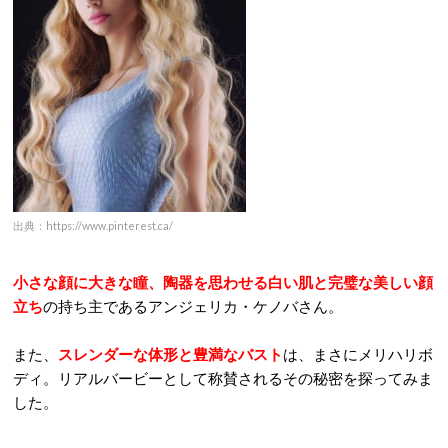
出典：https://www.pinterest.ca/
小さな顔に大きな瞳、陶器を思わせる白い肌と完璧な美しい顔
立ち
の持ち主であるアンジェリカ・ケノバさん。
また、
スレンダーな体形と豊満なバスト
は、まさにメリハリボ
ディ。リアルバービーとして称賛されるその秘密を探ってみま
した。