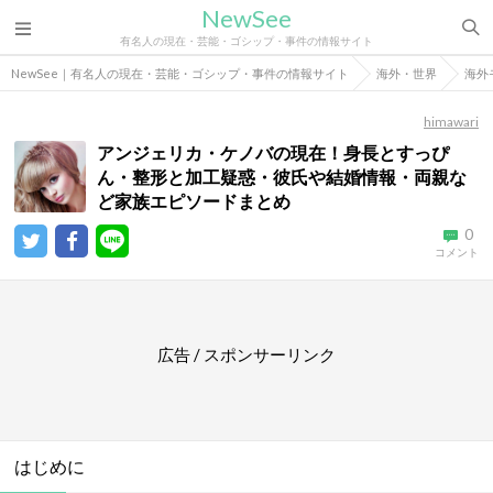
NewSee
有名人の現在・芸能・ゴシップ・事件の情報サイト
NewSee｜有名人の現在・芸能・ゴシップ・事件の情報サイト
海外・世界
海外
himawari
アンジェリカ・ケノバの現在！身長とすっぴ
ん・整形と加工疑惑・彼氏や結婚情報・両親な
ど家族エピソードまとめ
0
コメント
広告 / スポンサーリンク
はじめに