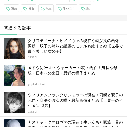
家族
彼氏
現在
生い立ち
親
関連する記事
クリスティーナ・ピメノヴァの現在や幼少期の画像！
両親・双子の姉妹と話題のモデルも総まとめ【世界で
最も美しい女の子】
passpi
メドウ(ポール・ウォーカーの娘)の現在！身長や母
親・日本への来日・最近の様子まとめ
yujitake226
ウィリアムフランクリンミラーの現在！両親と双子の
兄弟・身長や彼女の噂・最新画像まとめ【世界一のイ
ケメン13歳】
passpi
ナスチャ・クマロヴァの現在！生い立ちと家族・目の