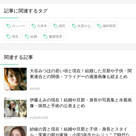
記事に関連するタグ
ロンハー
六本木
彼氏
次原かな
歯科医院
現在
結婚
藤森慎吾
関連する記事
大谷みつほの若い頃と現在！結婚した旦那や子供・関
東連合との関係・フライデーの過激画像も総まとめ
passpi
伊藤えみの現在！結婚や旦那・身長や写真集と水着画
像・病気と手術の公表まとめ
yujitake226
紗綾の昔と現在！結婚や旦那と子供・身長とスタイ
ル・実家の親や家族・小学5年生からジュニア時代な