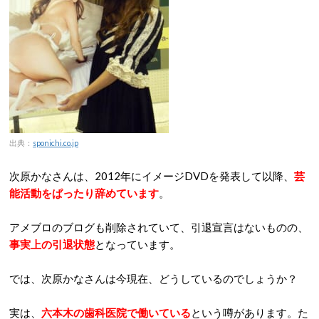
出典：
sponichi.co.jp
次原かなさんは、2012年にイメージDVDを発表して以降、
芸
能活動をぱったり辞めています
。
アメブロのブログも削除されていて、引退宣言はないものの、
事実上の引退状態
となっています。
では、次原かなさんは今現在、どうしているのでしょうか？
実は、
六本木の歯科医院で働いている
という噂があります。た