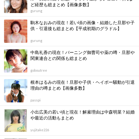
ど経歴も総まとめ【画像多数】
gurung
駒木なおみの現在！若い頃の画像・結婚した旦那や子
供・引退後も総まとめ【平成初期のグラドル】
gurung
中島礼香の現在！バーニング御曹司や薬の噂・旦那や
関東連合との関係も総まとめ
goboutree
根本はるみの現在！旦那や子供・ヘイポー騒動が引退
理由の噂まとめ【画像多数】
passpi
小出広美の若い頃と現在！解雇理由は中森明菜？結婚
や最近の活動もまとめ
yujitake226