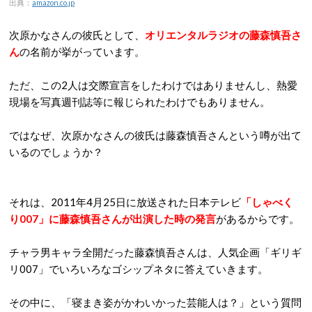
出典：
amazon.co.jp
次原かなさんの彼氏として、
オリエンタルラジオの藤森慎吾さ
ん
の名前が挙がっています。
ただ、この2人は交際宣言をしたわけではありませんし、熱愛
現場を写真週刊誌等に報じられたわけでもありません。
ではなぜ、次原かなさんの彼氏は藤森慎吾さんという噂が出て
いるのでしょうか？
それは、2011年4月25日に放送された日本テレビ
「しゃべく
り007」に藤森慎吾さんが出演した時の発言
があるからです。
チャラ男キャラ全開だった藤森慎吾さんは、人気企画「ギリギ
リ007」でいろいろなゴシップネタに答えていきます。
その中に、「寝まき姿がかわいかった芸能人は？」という質問