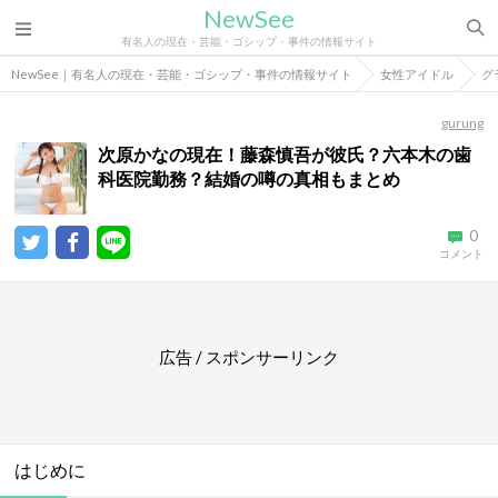
NewSee
有名人の現在・芸能・ゴシップ・事件の情報サイト
NewSee｜有名人の現在・芸能・ゴシップ・事件の情報サイト
女性アイドル
グ
gurung
次原かなの現在！藤森慎吾が彼氏？六本木の歯
科医院勤務？結婚の噂の真相もまとめ
0
コメント
広告 / スポンサーリンク
はじめに