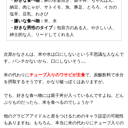
・好きな食べ物：
豚の生姜焼き、親子丼、ちゃんぽん、
納豆、肉じゃが、サトイモ、魚、豚足、とろろ、イカの
塩辛、豆乳、わさび
・嫌いな食べ物：
米、水
・好きな男性のタイプ：
包容力のある人、やさしい人、
紳士的な人、リードしてくれる人
次原かなさんは、米や水は口にしないという不思議な人なんで
す。パンチがないから、口にしないそう…。
米の代わりに
チューブ入りのワサビが主食
で、炭酸飲料で水分
を摂取するそうです。かなり嘘っぽくはありますが。
でも、好きな食べ物には親子丼が入っているんですよね。どん
ぶりものだったら、米を食べるのでしょうか？
他のグラビアアイドルと差をつけるためのキャラ設定の可能性
もありますね。もちろん、本当に米の代わりにチューブ入りの