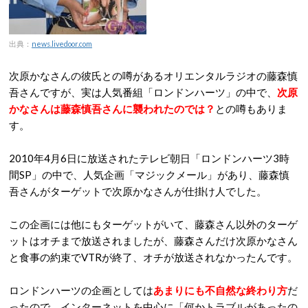
出典：
news.livedoor.com
次原かなさんの彼氏との噂があるオリエンタルラジオの藤森慎
吾さんですが、実は人気番組「ロンドンハーツ」の中で、
次原
かなさんは藤森慎吾さんに襲われたのでは？
との噂もありま
す。
2010年4月6日に放送されたテレビ朝日「ロンドンハーツ3時
間SP」の中で、人気企画「マジックメール」があり、藤森慎
吾さんがターゲットで次原かなさんが仕掛け人でした。
この企画には他にもターゲットがいて、藤森さん以外のターゲ
ットはオチまで放送されましたが、藤森さんだけ次原かなさん
と食事の約束でVTRが終了、オチが放送されなかったんです。
ロンドンハーツの企画としては
あまりにも不自然な終わり方
だ
ったので、インターネットを中心に「何かトラブルがあったの