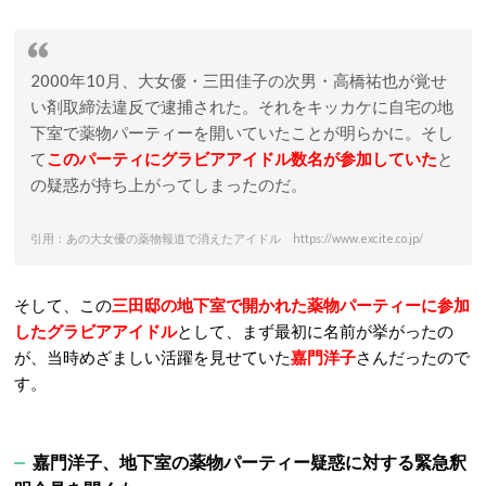
2000年10月、大女優・三田佳子の次男・高橋祐也が覚せ
い剤取締法違反で逮捕された。それをキッカケに自宅の地
下室で薬物パーティーを開いていたことが明らかに。そし
て
このパーティにグラビアアイドル数名が参加していた
と
の疑惑が持ち上がってしまったのだ。
引用：あの大女優の薬物報道で消えたアイドル https://www.excite.co.jp/
そして、この
三田邸の地下室で開かれた
薬物パーティー
に参加
したグラビアアイドル
として、まず最初に名前が挙がったの
が、当時めざましい活躍を見せていた
嘉門洋子
さんだったので
す。
嘉門洋子、地下室の薬物パーティー疑惑に対する緊急釈