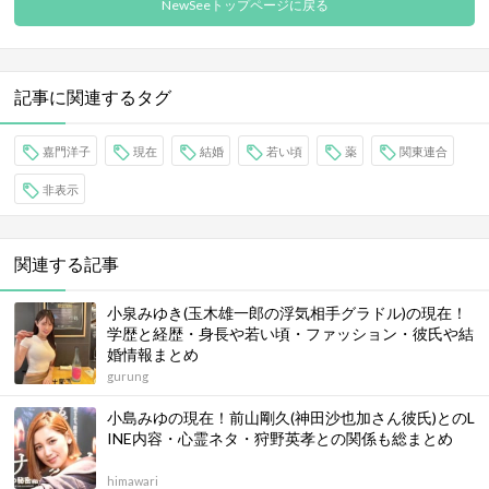
NewSeeトップページに戻る
記事に関連するタグ
嘉門洋子
現在
結婚
若い頃
薬
関東連合
非表示
関連する記事
小泉みゆき(玉木雄一郎の浮気相手グラドル)の現在！
学歴と経歴・身長や若い頃・ファッション・彼氏や結
婚情報まとめ
gurung
小島みゆの現在！前山剛久(神田沙也加さん彼氏)とのL
INE内容・心霊ネタ・狩野英孝との関係も総まとめ
himawari