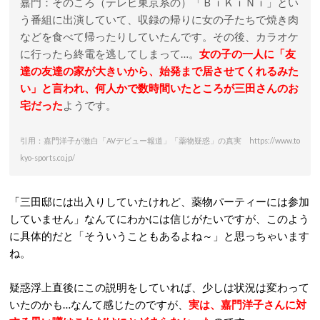
嘉門：そのころ（テレビ東京系の）「ＢｉＫｉＮｉ」とい
う番組に出演していて、収録の帰りに女の子たちで焼き肉
などを食べて帰ったりしていたんです。その後、カラオケ
に行ったら終電を逃してしまって…。
女の子の一人に「友
達の友達の家が大きいから、始発まで居させてくれるみた
い」と言われ、何人かで数時間いたところが三田さんのお
宅だった
ようです。
引用：嘉門洋子が激白「AVデビュー報道」「薬物疑惑」の真実 https://www.to
kyo-sports.co.jp/
「三田邸には出入りしていたけれど、薬物パーティーには参加
していません」なんてにわかには信じがたいですが、このよう
に具体的だと「そういうこともあるよね～」と思っちゃいます
ね。
疑惑浮上直後にこの説明をしていれば、少しは状況は変わって
いたのかも…なんて感じたのですが、
実は、嘉門洋子さんに対