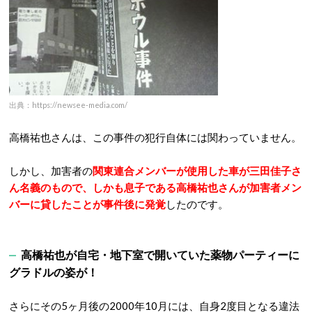
出典：https://newsee-media.com/
高橋祐也さんは、この事件の犯行自体には関わっていません。
しかし、加害者の
関東連合
メンバーが使用した車が三田佳子さ
ん名義のもので、しかも息子である高橋祐也さんが加害者メン
バーに貸したことが事件後に発覚
したのです。
高橋祐也が自宅・地下室で開いていた薬物パーティーに
グラドルの姿が！
さらにその5ヶ月後の2000年10月には、自身2度目となる違法