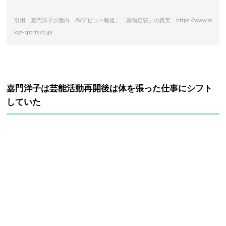
引用：嘉門洋子が激白「AVデビュー報道」「薬物疑惑」の真実 https://www.to
kyo-sports.co.jp/
嘉門洋子は芸能活動再開後は体を張った仕事にシフト
していた