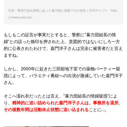
引用：警視庁流出資料にあった暴力団と芸能プロの名前｜日刊サイゾー http
s://www.cyzo.com/
もしもこの証言が事実だとすると、警察に“暴力団組長の情
婦”との誤った烙印を押された上、意図的ではないにしろ一方
的に公表されたわけで、嘉門洋子さんは完全に被害者だと言え
ますね。
しかし、2000年に起きた三田邸地下室での薬物パーティー疑
惑によって、バラエティ番組への出演が激減していた嘉門洋子
さん。
そこへ濡れ衣だったとは言え、“暴力団組長の情婦疑惑”によ
り、
精神的に追い詰められた嘉門洋子さんは、事務所を退所、
その後数年間は活動休止状態に追い込まれる
ことに…。