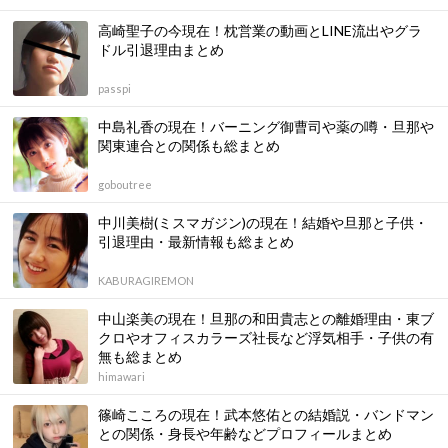
高崎聖子の今現在！枕営業の動画とLINE流出やグラ
ドル引退理由まとめ
passpi
中島礼香の現在！バーニング御曹司や薬の噂・旦那や
関東連合との関係も総まとめ
goboutree
中川美樹(ミスマガジン)の現在！結婚や旦那と子供・
引退理由・最新情報も総まとめ
KABURAGIREMON
中山楽美の現在！旦那の和田貴志との離婚理由・東ブ
クロやオフィスカラーズ社長など浮気相手・子供の有
無も総まとめ
himawari
篠崎こころの現在！武本悠佑との結婚説・バンドマン
との関係・身長や年齢などプロフィールまとめ