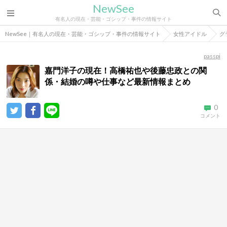
NewSee
有名人の現在・芸能・ゴシップ・事件の情報サイト
NewSee｜有名人の現在・芸能・ゴシップ・事件の情報サイト
女性アイドル
グ
passpi
嘉門洋子の現在！高橋祐也や後藤忠政との関
係・結婚の噂や仕事など最新情報まとめ
0
コメント