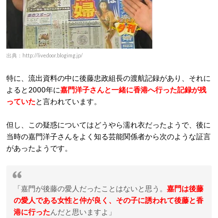
出典：http://livedoor.blogimg.jp/
特に、流出資料の中に後藤忠政組長の渡航記録があり、それに
よると2000年に
嘉門洋子さんと一緒に香港へ行った記録が残
っていた
と言われています。
但し、この疑惑についてはどうやら濡れ衣だったようで、後に
当時の嘉門洋子さんをよく知る芸能関係者から次のような証言
があったようです。
「嘉門が後藤の愛人だったことはないと思う。
嘉門は後藤
の愛人である女性と仲が良く、その子に誘われて後藤と香
港に行った
んだと思いますよ」