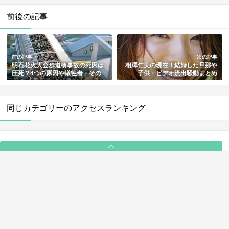
前後の記事
前の記事
次の記事
明石花火大会歩道橋事故の死因は
相澤仁美の現在！結婚した旦那や
圧死？4つの原因や犠牲者・その
子供・ビデオ流出騒動まとめ
後と現在まで総まとめ
同じカテゴリーのアクセスランキング
PAGE TOP
ABOUT
ライター一覧
利用規約
プライバシーポリシー
お問い合わせ
© 2025 NewSee