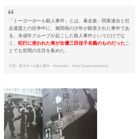
「トーヨーボール殺人事件」とは、暴走族・関東連合と狂
走連盟との抗争中に、無関係の少年が殺害された事件であ
る。未成年グループが起こした殺人事件というだけでな
く、
犯行に使われた車が女優三田佳子名義のものだった
こ
とでも世間の注目を集めた。
引用：東洋ボール殺人事件 – Yourpedia https://ja.yourpedia.org/