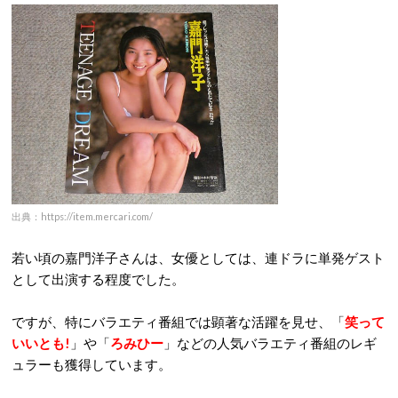
出典：https://item.mercari.com/
若い頃の嘉門洋子さんは、女優としては、連ドラに単発ゲスト
として出演する程度でした。
ですが、特にバラエティ番組では顕著な活躍を見せ、「
笑って
いいとも!
」や「
ろみひー
」などの人気バラエティ番組のレギ
ュラーも獲得しています。