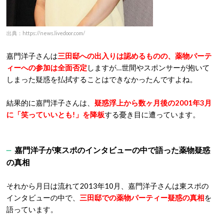
出典：https://news.livedoor.com/
嘉門洋子さんは
三田邸への出入りは認めるものの、薬物パーテ
ィーへの参加は全面否定
しますが…世間やスポンサーが抱いて
しまった疑惑を払拭することはできなかったんですよね。
結果的に嘉門洋子さんは、
疑惑浮上から数ヶ月後の2001年3月
に「笑っていいとも!」を降板
する憂き目に遭っています。
嘉門洋子が東スポのインタビューの中で語った薬物疑惑
の真相
それから月日は流れて2013年10月、嘉門洋子さんは東スポの
インタビューの中で、
三田邸での薬物パーティー疑惑の真相
を
語っています。