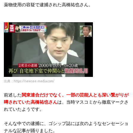
薬物使用の容疑で逮捕された高橋祐也さん。
出典：https://newsee-media.com/
前述した
関東連合だけでなく、一部の芸能人とも深い繋がりが
噂されていた高橋祐也
さん
は、当時マスコミから徹底マークさ
れていたようです。
そんな中での逮捕に、ゴシップ誌には次のようなセンセーショ
ナルな記事が踊りました。