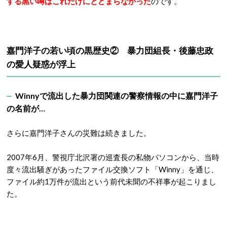
する黒い噂はこれだけにとどまらなかった
のです。
嘉門洋子の若い頃の黒歴史② 暴力団組長・後藤忠政
の愛人疑惑が浮上
Winnyで流出した暴力団関連の警察情報の中に嘉門洋子
の名前が…
さらに嘉門洋子さんの災難は続きました。
2007年6月、警視庁北沢署の巡査長の私物パソコンから、当時
度々流出騒ぎがあったファイル交換ソフト「Winny」を通じ、
ファイル約1万件が流出という前代未聞の不祥事が起こりまし
た。