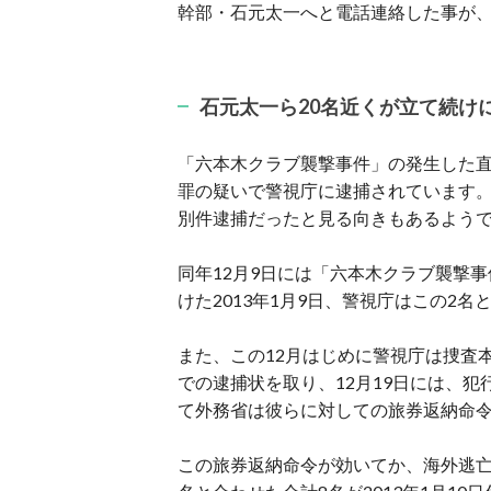
幹部・石元太一へと電話連絡した事が
石元太一ら20名近くが立て続け
「六本木クラブ襲撃事件」の発生した直
罪の疑いで警視庁に逮捕されています
別件逮捕だったと見る向きもあるよう
同年12月9日には「六本木クラブ襲撃
けた2013年1月9日、警視庁はこの2
また、この12月はじめに警視庁は捜査
での逮捕状を取り、12月19日には、
て外務省は彼らに対しての旅券返納命
この旅券返納命令が効いてか、海外逃亡