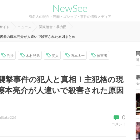
NewSee
有名人の現在・芸能・ゴシップ・事件の情報メディア
報サイト
ニュース
関東連合・暴力団
害者の藤本亮介が人違いで殺害された原因まとめ
判決
木村兄弟
犯人
石本太一
被害者
同
襲撃事件の犯人と真相！主犯格の現
N
藤本亮介が人違いで殺害された原因
0
ujitake226
コメント