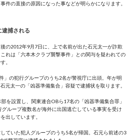
、事件の直接の原因になった事などが明らかになります。
に逮捕される
後の2012年9月7日に、上で名前が出た石元太一が詐欺
。これは「六本木クラブ襲撃事件」との関与を疑われての
です。
事件」の犯行グループのうち2名が警視庁に出頭。年が明
名と石元太一の「凶器準備集合」容疑で逮捕状を取ります。
本部を設置し、関東連合OBら17名の「凶器準備集合罪」
犯行グループ複数名が海外に出国逃亡している事実を受け
令を出しています。
していた犯人グループのうち5名が帰国。石元ら前述の3