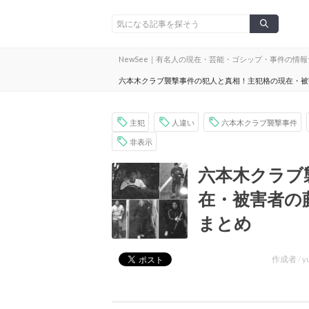
NewSee｜有名人の現在・芸能・ゴシップ・事件の情
六本木クラブ襲撃事件の犯人と真相！主犯格の現在・被
主犯
人違い
六本木クラブ襲撃事件
非表示
六本木クラブ
在・被害者の
まとめ
作成者 /
y