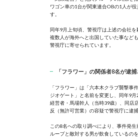
ワゴン車の1台が関東連合OBの1人が
す。
同年9月上旬頃、警視庁は上述の会社を
複数人が海外へと出国していた事なども
警視庁に寄せられています。
「フラワー」の関係者8名が逮捕
「フラワー」は「六本木クラブ襲撃事
ジオゲート」と名前を変更し、同年9月
経営者・馬場幹人（当時39歳）、同店
反（無許可営業）の容疑で警視庁に逮
この8名への取り調べにより、事件発生
ループと敵対する男が飲食しているのを