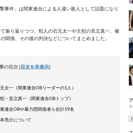
撃事件
」は関東連合による人違い殺人として話題になり
めて振り返りつつ、犯人の石元太一や主犯の見立真一、被
との関係、その後の
判決などについてまとめました。
事の目次
[
目次を非表示
]
元太一（関東連合OBリーダーの1人）
犯・見立真一（関東連合OBトップ）
過
東連合OBや暴力団関係者ら合計19名
本亮介について