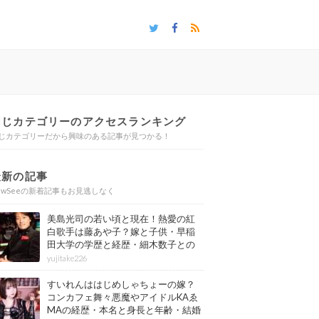
同じカテゴリーのアクセスランキング
じカテゴリーだから興味のある記事が見つかる！
最新の記事
ewSeeの新着記事もお見逃しなく
美島光司の若い頃と現在！熱愛の紅
白歌手は藤あや子？嫁と子供・早稲
田大学の学歴と経歴・細木数子との
確執もまとめ
yujitake226
すいれんははじめしゃちょーの嫁？
コンカフェ舞々悪魔やアイドルKAゑ
MAの経歴・本名と身長と年齢・結婚