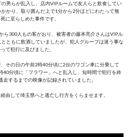
どの男らが乱入し、店内VIPルームで友人らと飲食してい
いかかり、取り囲んだ上で1分から2分ほどにわたって無
て死に至らしめた事件です。
から300人もの客がおり、被害者の藤本亮介さんはVIPル
人とともに飲酒していましたが、犯人グループは迷う事な
かって犯行に及びました。
、その日の午前2時40分頃に2台のワゴン車に分乗して
時40分頃に「フラワー」へと乱入し、短時間で犯行を終
逃走するまでの映像が記録されていました。
を経由して埼玉県へと逃亡し行方をくらませます。