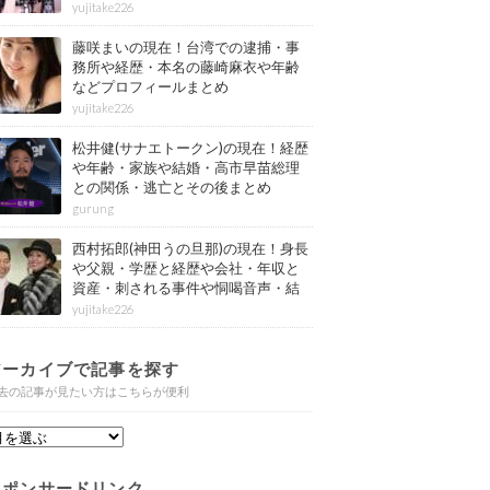
情報もまとめ
yujitake226
藤咲まいの現在！台湾での逮捕・事
務所や経歴・本名の藤崎麻衣や年齢
などプロフィールまとめ
yujitake226
松井健(サナエトークン)の現在！経歴
や年齢・家族や結婚・高市早苗総理
との関係・逃亡とその後まとめ
gurung
西村拓郎(神田うの旦那)の現在！身長
や父親・学歴と経歴や会社・年収と
資産・刺される事件や恫喝音声・結
婚と子供や自宅・脳梗塞の病気もま
yujitake226
とめ
アーカイブで記事を探す
去の記事が見たい方はこちらが便利
スポンサードリンク