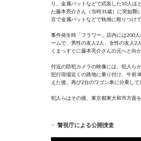
り、金属バットなどで武装した10人ほ
た藤本亮介さん（当時31歳）に突如襲
言で金属バットなどで執拗に殴りつけ
事件発生時「フラワー」店内には200人
ームで、男性の友人2人、女性の友人2
くまっすぐに藤本亮介さんの元へと向
付近の防犯カメラの映像には、犯人らが
犯行現場近くの路地に乗り付け、午前3
えた後、再び2台のワゴン車に分乗して
犯人らはその後、東京都東大和市方面
警視庁による公開捜査