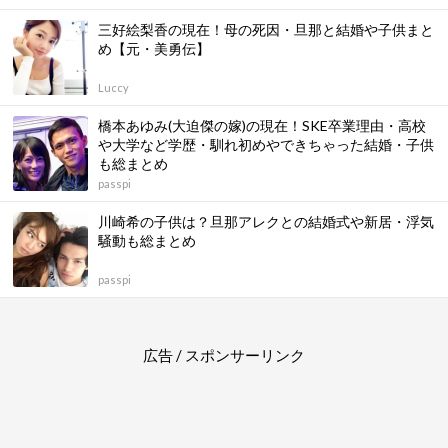
三好絵梨香の現在！母の死因・旦那と結婚や子供まと
め【元・美勇伝】
Luccy
橋本あゆみ(大迫傑の嫁)の現在！SKE卒業理由・高校
や大学など学歴・馴れ初めやできちゃった結婚・子供
も総まとめ
passpi
川崎希の子供は？旦那アレクとの結婚式や新居・浮気
騒動も総まとめ
passpi
広告 / スポンサーリンク