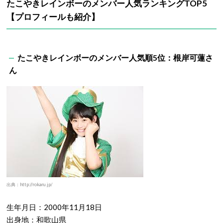
たこやきレインボーのメンバー
人気ランキングTOP5
【プロフィールも紹介】
たこやき
レインボー
のメンバー人気順5
位：根岸可蓮さ
ん
出典：http://rokaru.jp/
生年月日：2000年11月18日
出身地：和歌山県