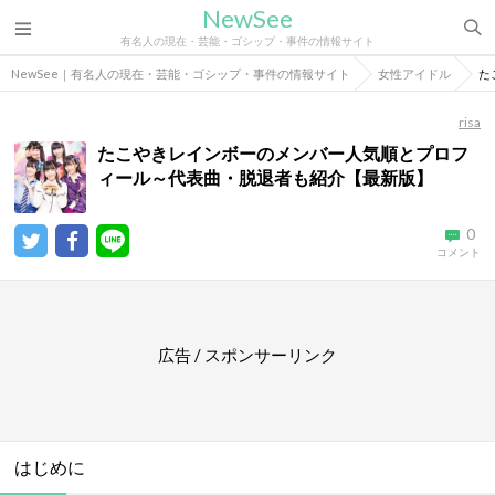
NewSee
有名人の現在・芸能・ゴシップ・事件の情報サイト
NewSee｜有名人の現在・芸能・ゴシップ・事件の情報サイト
女性アイドル
た
risa
たこやきレインボーのメンバー人気順とプロフ
ィール～代表曲・脱退者も紹介【最新版】
0
コメント
広告 / スポンサーリンク
はじめに