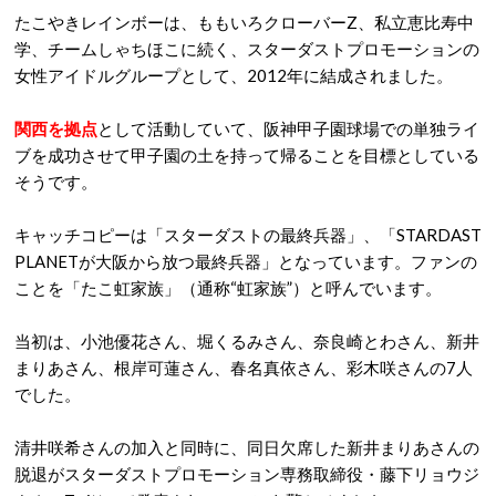
たこやきレインボーは、ももいろクローバーZ、私立恵比寿中
学、チームしゃちほこに続く、スターダストプロモーションの
女性アイドルグループとして、2012年に結成されました。
関西を拠点
として活動していて、阪神甲子園球場での単独ライ
ブを成功させて甲子園の土を持って帰ることを目標としている
そうです。
キャッチコピーは「スターダストの最終兵器」、「STARDAST
PLANETが大阪から放つ最終兵器」となっています。ファンの
ことを「たこ虹家族」（通称“虹家族”）と呼んでいます。
当初は、小池優花さん、堀くるみさん、奈良崎とわさん、新井
まりあさん、根岸可蓮さん、春名真依さん、彩木咲さんの7人
でした。
清井咲希さんの加入と同時に、同日欠席した新井まりあさんの
脱退がスターダストプロモーション専務取締役・藤下リョウジ