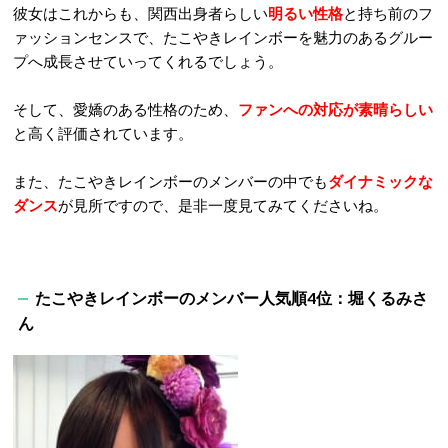
彼女はこれからも、関西出身者らしい
明るい性格
と持ち前のフ
ァッションセンスで、たこやきレインボーを魅力のあるグルー
プへ成長させていってくれるでしょう。
そして、愛嬌のある性格のため、
ファンへの対応が素晴らしい
と高く評価されています。
また、たこやきレインボーのメンバーの中でも
ダイナミックな
ダンス
が見所ですので、是非一度見てみてくださいね。
たこやきレインボー
のメンバー人気順4
位：堀くるみさ
ん