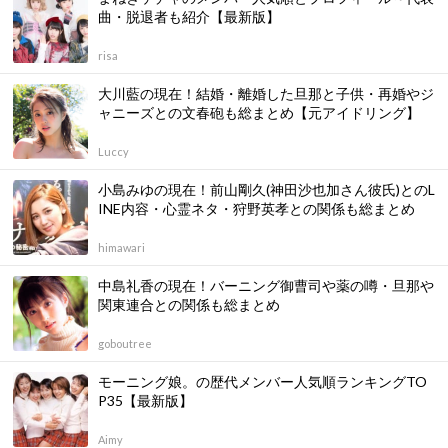
曲・脱退者も紹介【最新版】
risa
大川藍の現在！結婚・離婚した旦那と子供・再婚やジ
ャニーズとの文春砲も総まとめ【元アイドリング】
Luccy
小島みゆの現在！前山剛久(神田沙也加さん彼氏)とのL
INE内容・心霊ネタ・狩野英孝との関係も総まとめ
himawari
中島礼香の現在！バーニング御曹司や薬の噂・旦那や
関東連合との関係も総まとめ
goboutree
モーニング娘。の歴代メンバー人気順ランキングTO
P35【最新版】
Aimy