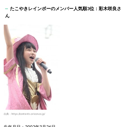
たこやきレインボー
のメンバー人気順3
位：彩木咲良さ
ん
出典：https://contents.oricon.co.jp/
生年月日：2002年3月26日