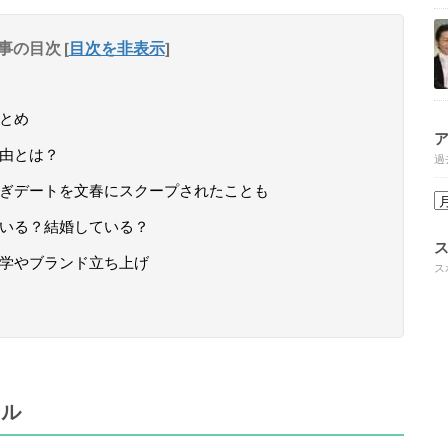
事の目次
[
目次を非表示
]
まとめ
理由とは？
過
つなぎデートを文春にスクープされたことも
氏はいる？結婚している？
外留学やブランド立ち上げ
ス
ール