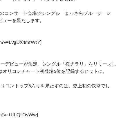
娘。のコンサート会場でシングル「まっさらブルージーン
ビューを果たします。
tch?v=L9gDX4mfWtY]
ジャーデビューが決定。シングル「桜チラリ」をリリースし
はオリコンチャート初登場5位を記録するヒットに。
リコントップ5入りを果たすのは、史上初の快挙でし
ch?v=tJIIiQLOvWw]