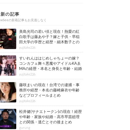
最新の記事
ewSeeの新着記事もお見逃しなく
美島光司の若い頃と現在！熱愛の紅
白歌手は藤あや子？嫁と子供・早稲
田大学の学歴と経歴・細木数子との
確執もまとめ
yujitake226
すいれんははじめしゃちょーの嫁？
コンカフェ舞々悪魔やアイドルKAゑ
MAの経歴・本名と身長と年齢・結婚
情報もまとめ
yujitake226
藤咲まいの現在！台湾での逮捕・事
務所や経歴・本名の藤崎麻衣や年齢
などプロフィールまとめ
yujitake226
松井健(サナエトークン)の現在！経歴
や年齢・家族や結婚・高市早苗総理
との関係・逃亡とその後まとめ
gurung