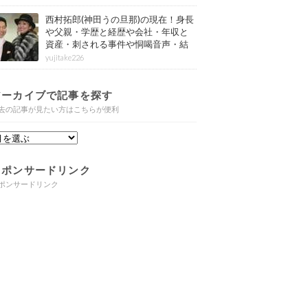
西村拓郎(神田うの旦那)の現在！身長
や父親・学歴と経歴や会社・年収と
資産・刺される事件や恫喝音声・結
婚と子供や自宅・脳梗塞の病気もま
yujitake226
とめ
アーカイブで記事を探す
去の記事が見たい方はこちらが便利
スポンサードリンク
ポンサードリンク