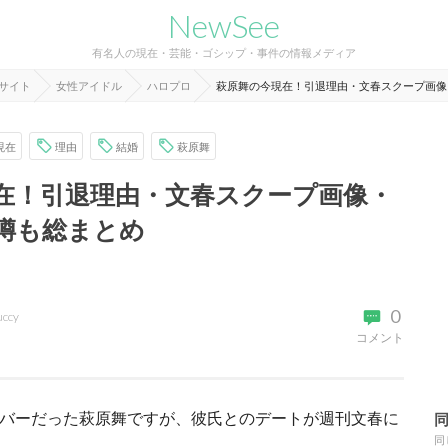
NewSee
有名人の現在・芸能・ゴシップ・事件の情報メディア
報サイト
女性アイドル
ハロプロ
萩原舞の今現在！引退理由・文春スクープ画像
現在
理由
結婚
萩原舞
在！引退理由・文春スクープ画像・
噂も総まとめ
0
uccy
コメント
メンバーだった萩原舞ですが、彼氏とのデートが週刊文春に
同