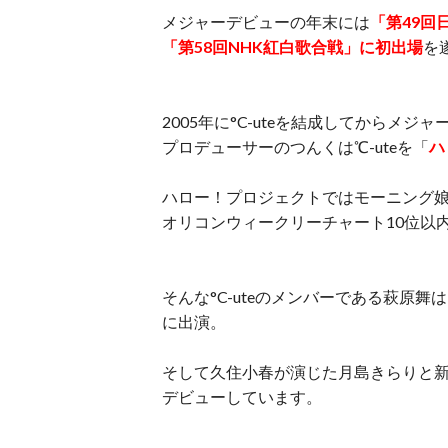
メジャーデビューの年末には
「第49回
「第58回NHK紅白歌合戦」に初出場
を
2005年に°C-uteを結成してからメジ
プロデューサーのつんくは℃-uteを「
ハ
ハロー！プロジェクトではモーニング
オリコンウィークリーチャート10位以
そんな°C-uteのメンバーである萩原舞は
に出演。
そして久住小春が演じた月島きらりと新
デビューしています。