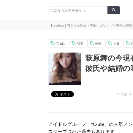
NewSee｜有名人の現在・芸能・ゴシップ・事件の情
℃-ute
引退
彼氏
文春
萩原舞の今現
彼氏や結婚の
作成者 /
L
アイドルグループ「°C-ute」の人気
スクープされた過去もあります。