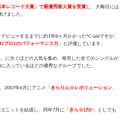
日本レコード大賞」で最優秀新人賞を受賞
し、大晦日には
遂げました。
ャーデビューするまでに約1年8ヶ月かかった°C-uteですが、
ロプロ1のパフォーマンス力
」と評価しています。
娘。に次ぐほどの人気を集め、発売した全てのシングルが
内に入っているほどの優秀なグループでした。
、2007年6月にアニメ「
きらりん☆レボリューション
」
ユニットを結成し、同年7月に「
きら☆ぴか
」としても