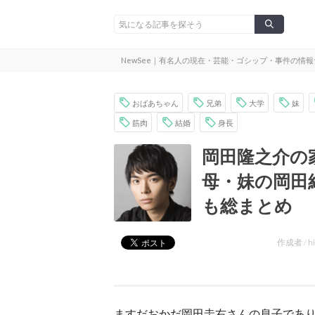
NewSee｜有名人の現在・芸能・ゴシップ・事件の情
おばあちゃん
兄弟
大学
妹
筋肉
結婚
身長
岡田隆之介の
母・妹の岡田
も総まとめ
作成者 /
h
ますだおかだ岡田圭右さんの息子であ