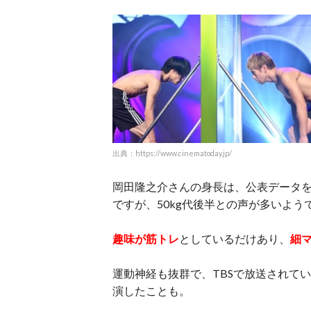
出典：https://www.cinematoday.jp/
岡田隆之介さんの身長は、公表データ
ですが、50kg代後半との声が多いよう
趣味が筋トレ
としているだけあり、
細
運動神経も抜群で、TBSで放送されてい
演したことも。