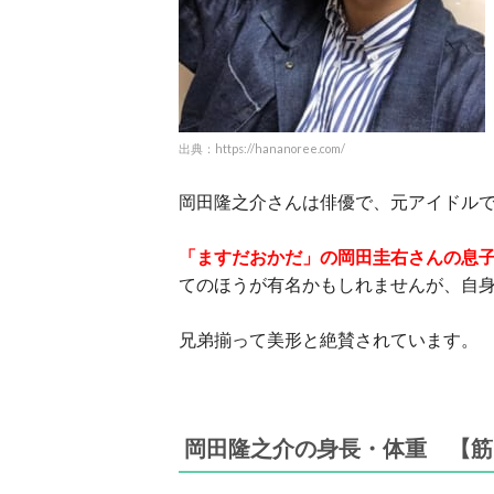
出典：https://hananoree.com/
岡田隆之介さんは俳優で、元アイドル
「ますだおかだ」の岡田圭右さんの息
てのほうが有名かもしれませんが、自
兄弟揃って美形と絶賛されています。
岡田隆之介の
身長・体重 【筋