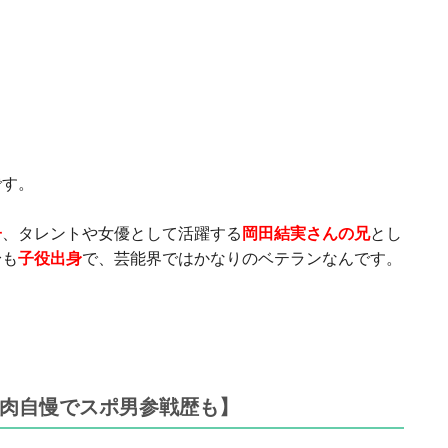
です。
子
、タレントや女優として活躍する
岡田結実さんの兄
とし
身も
子役出身
で、芸能界ではかなりのベテランなんです。
肉自慢でスポ男参戦歴も】