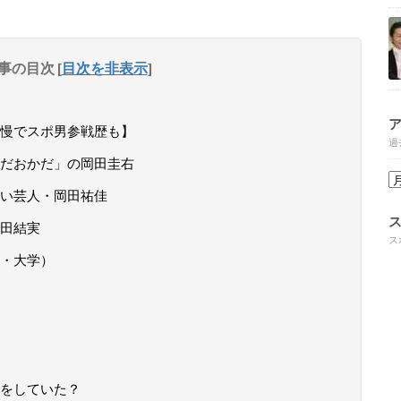
事の目次
[
目次を非表示
]
慢でスポ男参戦歴も】
過
だおかだ」の岡田圭右
い芸人・岡田祐佳
田結実
ス
・大学）
をしていた？