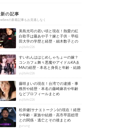
最新の記事
ewSeeの新着記事もお見逃しなく
美島光司の若い頃と現在！熱愛の紅
白歌手は藤あや子？嫁と子供・早稲
田大学の学歴と経歴・細木数子との
確執もまとめ
yujitake226
すいれんははじめしゃちょーの嫁？
コンカフェ舞々悪魔やアイドルKAゑ
MAの経歴・本名と身長と年齢・結婚
情報もまとめ
yujitake226
藤咲まいの現在！台湾での逮捕・事
務所や経歴・本名の藤崎麻衣や年齢
などプロフィールまとめ
yujitake226
松井健(サナエトークン)の現在！経歴
や年齢・家族や結婚・高市早苗総理
との関係・逃亡とその後まとめ
gurung