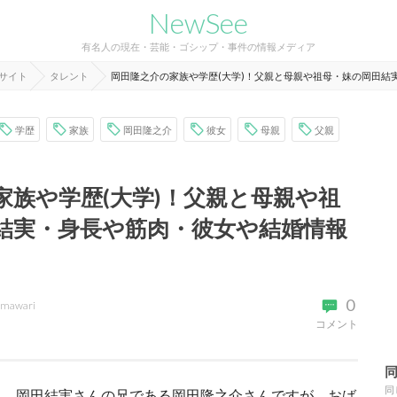
NewSee
有名人の現在・芸能・ゴシップ・事件の情報メディア
報サイト
タレント
岡田隆之介の家族や学歴(大学)！父親と母親や祖母・妹の岡田結
学歴
家族
岡田隆之介
彼女
母親
父親
家族や学歴(大学)！父親と母親や祖
結実・身長や筋肉・彼女や結婚情報
0
imawari
コメント
同
り、岡田結実さんの兄である岡田隆之介さんですが、おば