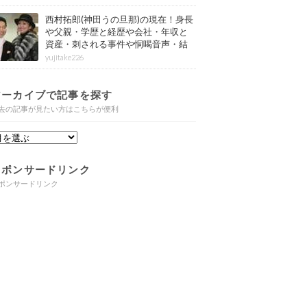
西村拓郎(神田うの旦那)の現在！身長
や父親・学歴と経歴や会社・年収と
資産・刺される事件や恫喝音声・結
婚と子供や自宅・脳梗塞の病気もま
yujitake226
とめ
アーカイブで記事を探す
去の記事が見たい方はこちらが便利
スポンサードリンク
ポンサードリンク