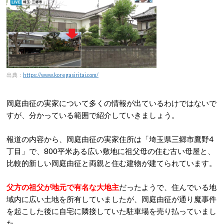
出典：
https://www.koregasiritai.com/
岡庭由征の実家について多くの情報が出ているわけではないで
すが、分かっている範囲で紹介していきましょう。
報道の内容から、岡庭由征の実家住所は「埼玉県三郷市鷹野4
丁目」で、
800平米ある広い敷地に祖父母の住む古い母屋と、
比較的新しい岡庭由征と両親と住む建物が建てられています。
父方の祖父が地元で有名な大地主
だったようで、住んでいる地
域内に広い土地を所有していましたが、岡庭由征が通り魔事件
を起こした後に自宅に隣接していた駐車場を売り払っていまし
た。