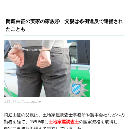
岡庭由征の実家の家族④ 父親は条例違反で逮捕され
たことも
出典：https://pixabay.com/
岡庭由征の父親は、土地家屋調査士事務所や製本会社などへの
勤務を経て、1999年に
土地家屋調査士
の国家資格を取得し、
自宅に事務所を構えて独立していました。