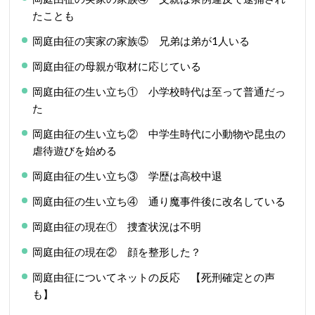
たことも
岡庭由征の実家の家族⑤ 兄弟は弟が1人いる
岡庭由征の母親が取材に応じている
岡庭由征の生い立ち① 小学校時代は至って普通だっ
た
岡庭由征の生い立ち② 中学生時代に小動物や昆虫の
虐待遊びを始める
岡庭由征の生い立ち③ 学歴は高校中退
岡庭由征の生い立ち④ 通り魔事件後に改名している
岡庭由征の現在① 捜査状況は不明
岡庭由征の現在② 顔を整形した？
岡庭由征についてネットの反応 【死刑確定との声
も】