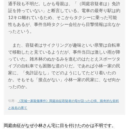
通手段も不明だ。しかも母親は、「（岡庭容疑者は）免許
証を持っていない」と断言している。電車の最寄り駅は約
12キロ離れているため、そこからタクシーに乗った可能
性もあるが、事件当時タクシー会社から目撃情報は出なか
ったという。
また、容疑者はサイクリングが趣味といい県警は自転車
で移動したと見ているようだが、事件当日は激しい雨が降
っていた。雑木林のぬかるみを進むのはたとえスポーツタ
イプの自転車でも困難な道のりだ。であれば小林一家の民
家に、「免許証なし」でどのようにしてたどり着いたの
か。そもそも「接点がない」小林一家の民家に、なぜ向か
ったのか。
引用：
《茨城一家殺傷事件》岡庭由征容疑者の母が語った心情、猟奇的な前科
と改名の果て
岡庭由征がなぜ小林さん宅に目を付けたのかは不明です。