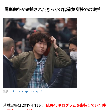
岡庭由征が逮捕されたきっかけは硫黄所持での逮捕
出典：
https://amd-pctr.c.yimg.jp/
茨城県警は2019年11月、
硫黄45キログラムを所持していた件