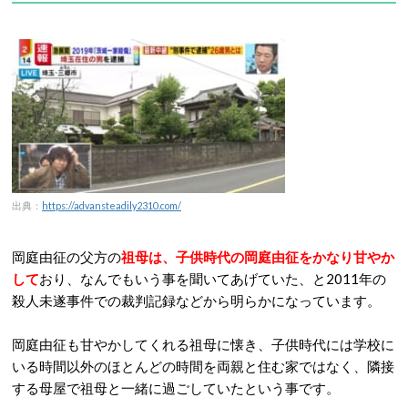
出典：
https://advansteadily2310.com/
岡庭由征の父方の
祖母は、子供時代の岡庭由征をかなり甘やか
して
おり、なんでもいう事を聞いてあげていた、と2011年の
殺人未遂事件での裁判記録などから明らかになっています
。
岡庭由征も甘やかしてくれる祖母に懐き、子供時代には学校に
いる時間以外のほとんどの時間を両親と住む家ではなく、隣接
する母屋で祖母と一緒に過ごしていたという事です。