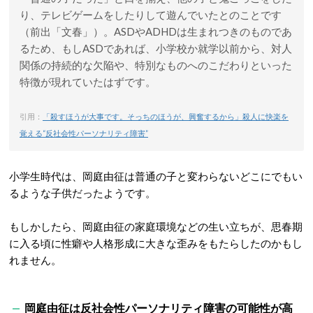
り、テレビゲームをしたりして遊んでいたとのことです
（前出「文春」）。ASDやADHDは生まれつきのものであ
るため、もしASDであれば、小学校か就学以前から、対人
関係の持続的な欠陥や、特別なものへのこだわりといった
特徴が現れていたはずです。
引用：
「殺すほうが大事です。そっちのほうが、興奮するから」殺人に快楽を
覚える“反社会性パーソナリティ障害”
小学生時代は、岡庭由征は普通の子と変わらないどこにでもい
るような子供だったようです。
もしかしたら、岡庭由征の家庭環境などの生い立ちが、思春期
に入る頃に性癖や人格形成に大きな歪みをもたらしたのかもし
れません。
岡庭由征は反社会性パーソナリティ障害の可能性が高