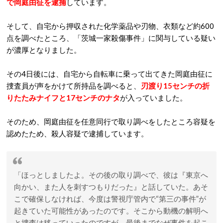
で
岡庭由征を逮捕
しています。
そして、自宅から押収された化学薬品や刃物、衣類など約600
点を調べたところ、「茨城一家殺傷事件」に関与している疑い
が濃厚となりました。
その4日後には、自宅から自転車に乗って出てきた
岡庭由征に
捜査員が声をかけて所持品を調べると、
刃渡り15センチの折
りたたみナイフと17センチのナタ
が入っていました。
そのため、岡庭由征を任意同行で取り調べをしたところ容疑を
認めたため、殺人容疑で逮捕しています。
「ほっとしましたよ。その後の取り調べで、彼は『東京へ
向かい、また人を刺すつもりだった』と話していた。あそ
こで確保しなければ、今度は警視庁管内で“第三の事件”が
起きていた可能性があったのです。そこから動機の解明へ
と捜査は移っていったのですが、最後までなぜ事件を起こ