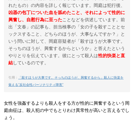
れたもの）の内容を詳しく報じています。岡庭は犯行後、
凶器の包丁についた血を舐めたこと、それによって性的に
興奮し、自慰行為に至った
ことなどを供述しています。前
出「文春」の記事も、担当検事の「女の子を殺すこととセ
ックスすること、どちらのほうが、大事なんですか？」と
いう問いに対して、岡庭容疑者が「殺すほうが大事です。
そっちのほうが、興奮するからというか」と答えたという
やりとりを伝えています。彼にとって殺人は
性的快楽と直
結
しているのです。
引用：
「殺すほうが大事です。そっちのほうが、興奮するから」殺人に快楽を
覚える“反社会性パーソナリティ障害”
女性を強姦するよりも殺人をする方が性的に興奮するという
岡
庭由征は、殺人犯の中でもとりわけ異常性が高いと言えるでし
ょう。