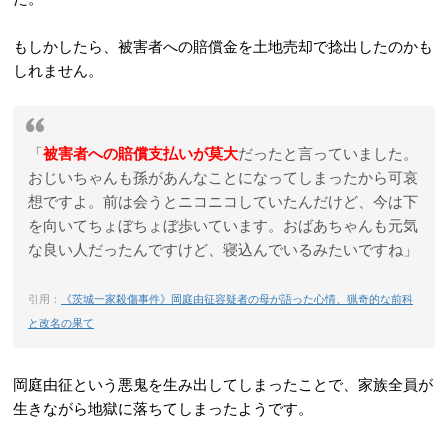
もしかしたら、被害者への賠償金を土地売却で捻出したのかも
しれません。
「
被害者への賠償支払いが莫大
だったと言っていました。
おじいちゃんも孫があんなことになってしまったから可哀
想ですよ。前は会うとニコニコしていたんだけど、今は下
を向いてちょぼちょぼ歩いています。おばあちゃんも元気
な良い人だったんですけど、寝込んでいるみたいですね」
引用：
《茨城一家殺傷事件》岡庭由征容疑者の母が語った心情、猟奇的な前科
と改名の果て
岡庭由征という悪鬼を生み出してしまったことで、家族全員が
生きながら地獄に落ちてしまったようです。