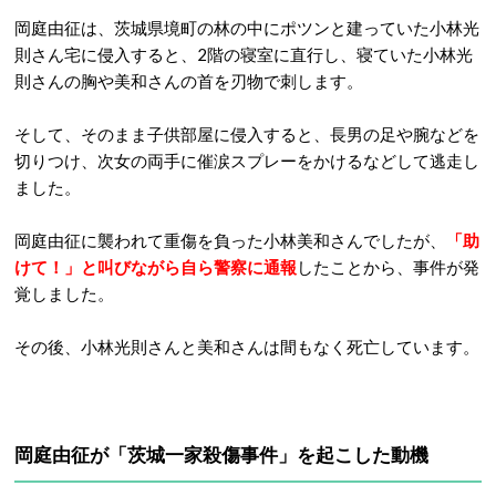
岡庭由征は、茨城県境町の林の中にポツンと建っていた小林光
則さん宅に侵入すると、2階の寝室に直行し、寝ていた小林光
則さんの胸や美和さんの首を刃物で刺します。
そして、そのまま子供部屋に侵入すると、長男の足や腕などを
切りつけ、次女の両手に催涙スプレーをかけるなどして逃走し
ました。
岡庭由征に襲われて重傷を負った
小林美和さんでしたが、
「助
けて！」と叫びながら自ら警察に通報
したことから、事件が発
覚しました。
その後、小林光則さんと美和さんは間もなく死亡しています。
岡庭由征が
「茨城一家殺傷事件」を起こした
動機