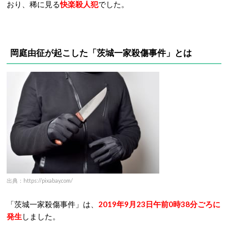
おり、稀に見る
快楽殺人犯
でした。
岡庭由征が起こした「茨城一家殺傷事件」とは
出典：https://pixabay.com/
「茨城一家殺傷事件」は、
20
19年9月23日午前0時38分ごろに
発生
しました。