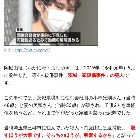
出典：
https://miorinblog.com/
岡庭由征（おかにわ・よしゆき）は、2019年（令和元年）9月
に発生した一家4人殺傷事件
「茨城一家殺傷事件」の犯人
で
す。
この事件では、茨城県境町に住む会社員の小林光則さん（当時
48歳）と妻の美和さん（当時50歳）が殺され、子供2人も重軽
傷を負うなど、それまで平和だった家族を襲った悲劇でした。
当時埼玉県三郷市に住んでいた犯人・岡庭由征は逮捕後、「
殺
すほうが大事です。そっちのほうが、興奮するから
」と語って