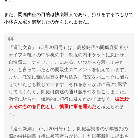
また、岡庭由征の目的は快楽殺人であり、
狩りをするつもりで
小林さん宅を襲撃したのかもしれません。
「週刊文春」（5月20日号）は、高校時代の岡庭容疑者が
ナイフを靴下の中や机の中、制服の内ポケットに忍ばせ、
自慢気に「ナイフ、ここにある。いつか人を殺してみた
い」と言っていたとの同級生のコメントを伝えています。
また、教室に猫の生首を持ち込み、教室をパニックに陥ら
せていたとも報じています。それをきっかけに高2で退学
してまもなく、岡庭は前述の通り魔事件を起こしました。
激情に駆られ、短絡的に犯行に及んだのではなく、
彼は殺
人そのものを目的とし、慎重に事を運んだ
と考えられま
す。
「週刊新潮」（5月20日号）は、岡庭容疑者の少年審判の
際の供述調書（後に被害者らが起こした民事裁判に提出さ