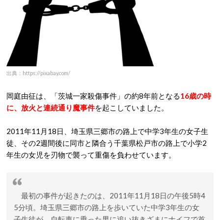
出典：https://pixabay.com/
岡庭由征は、「茨城一家殺傷事件」の約8年前となる
16歳の時
に、放火と連続通り魔事件
を起こしていました。
2011年11月18日、埼玉県三郷市の路上で中学3年生の女子生
徒、その2週間後に同市と隣合う千葉県松戸市の路上で小学2
年生の女児を刃物で襲って重傷を負わせています。
最初の事件が起きたのは、2011年11月18日の午後5時4
5分頃。埼玉県三郷市の路上を歩いていた中学3年生の女
子生徒が、自転車に乗った男に追い抜きざまにナイフで首