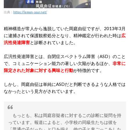
出典：
https://lemon-sour.net/
精神構造が常人から逸脱していた岡庭由征ですが、2013年3月
に逮捕されて保護観察処分となり、精神鑑定が行われた時は
広
汎性発達障害
と診断されていました。
広汎性発達障害とは、自閉症スペクトラム障害（ASD）のこと
で、コミュニケーション能力の著しい欠陥があるほか、
非常に
限定された対象に対する興味と行動
が特徴的です。
しかし、岡庭由征は単純にASDだと判断できるような人格では
なかったという見方がされています。
もっとも、私は岡庭容疑者に対するこの診断に疑問を持
っています。報道によると、小学校の同級生たちは彼を
「普通の子だった」と口を揃え、他の子と鬼ごっこをした