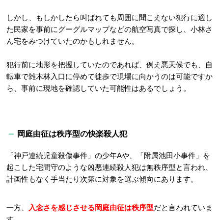
しかし、もしかしたら叫ばれても周囲に聞こえない犯行に適し
た民家を事前にグーグルマップなどの航空写真で探し、小林さ
ん宅をみつけていたのかもしれません。
犯行前に地形を把握していたのであれば、例え悪天候でも、自
転車で雑木林入口に停めて徒歩で現場に向かうのは可能ですか
ら、事前に現地を確認していた可能性はあるでしょう。
岡庭由征は秩序型の快楽殺人犯
「神戸連続児童殺傷事件」の少年Aや、「附属池田小事件」を
起こした宅間守のような凶悪連続殺人犯は無秩序型と言われ、
計画性もなく手当たり次第に対象を選ぶ傾向にあります。
一方、
入念さを感じさせる
岡庭由征は秩序型
だと言われていま
す。