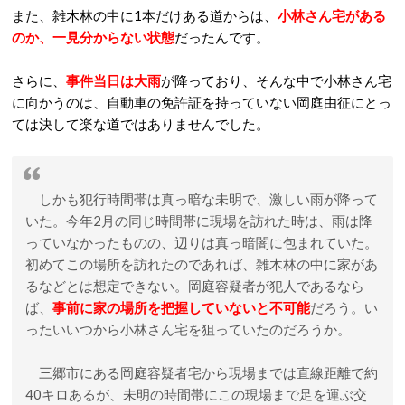
また、雑木林の中に1本だけある道からは、
小林さん宅がある
のか、一見分からない状態
だったんです。
さらに、
事件当日は大雨
が降っており、そんな中で小林さん宅
に向かうのは、自動車の免許証を持っていない岡庭由征にとっ
ては決して楽な道ではありませんでした。
しかも犯行時間帯は真っ暗な未明で、激しい雨が降って
いた。今年2月の同じ時間帯に現場を訪れた時は、雨は降
っていなかったものの、辺りは真っ暗闇に包まれていた。
初めてこの場所を訪れたのであれば、雑木林の中に家があ
るなどとは想定できない。岡庭容疑者が犯人であるなら
ば、
事前に家の場所を把握していないと不可能
だろう。い
ったいいつから小林さん宅を狙っていたのだろうか。
三郷市にある岡庭容疑者宅から現場までは直線距離で約
40キロあるが、未明の時間帯にこの現場まで足を運ぶ交