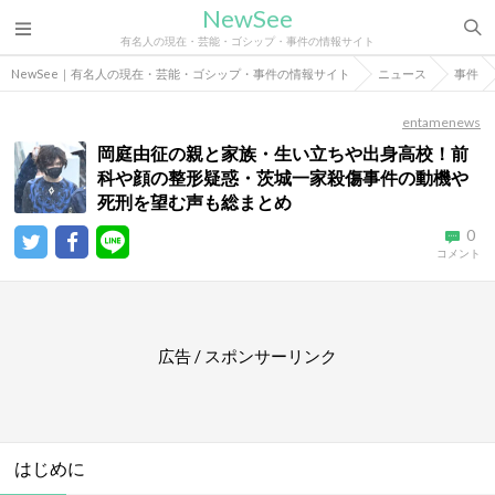
NewSee
有名人の現在・芸能・ゴシップ・事件の情報サイト
NewSee｜有名人の現在・芸能・ゴシップ・事件の情報サイト
ニュース
事件
entamenews
岡庭由征の親と家族・生い立ちや出身高校！前
科や顔の整形疑惑・茨城一家殺傷事件の動機や
死刑を望む声も総まとめ
0
コメント
広告 / スポンサーリンク
はじめに