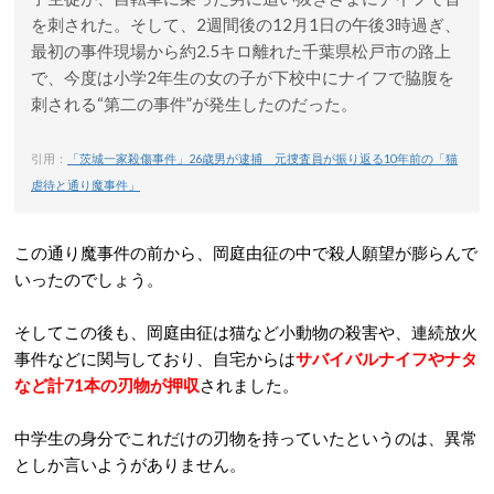
を刺された。そして、2週間後の12月1日の午後3時過ぎ、
最初の事件現場から約2.5キロ離れた千葉県松戸市の路上
で、今度は小学2年生の女の子が下校中にナイフで脇腹を
刺される“第二の事件”が発生したのだった。
引用：
「茨城一家殺傷事件」26歳男が逮捕 元捜査員が振り返る10年前の「猫
虐待と通り魔事件」
この通り魔事件の前から、岡庭由征の中で殺人願望が膨らんで
いったのでしょう。
そしてこの後も、岡庭由征は猫など小動物の殺害や、連続放火
事件などに関与しており、自宅からは
サバイバルナイフやナタ
など計71本の刃物が押収
されました。
中学生の身分でこれだけの刃物を持っていたというのは、異常
としか言いようがありません。