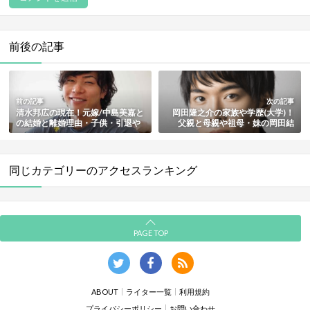
前後の記事
前の記事
次の記事
清水邦広の現在！元嫁/中島美嘉と
岡田隆之介の家族や学歴(大学)！
の結婚と離婚理由・子供・引退や
父親と母親や祖母・妹の岡田結
再婚相手も総まとめ
実・身長や筋肉・彼女や結婚情報
も総まとめ
同じカテゴリーのアクセスランキング
PAGE TOP
ABOUT
ライター一覧
利用規約
プライバシーポリシー
お問い合わせ