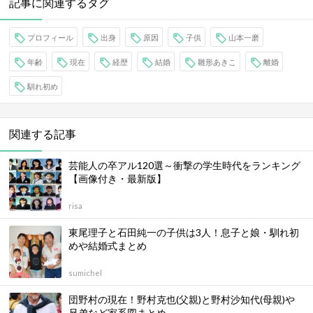
記事に関連するタグ
プロフィール
出身
原因
子供
山本一磨
年齢
現在
経歴
結婚
雛形あきこ
離婚
馴れ初め
関連する記事
芸能人の卒アル120選～衝撃の学生時代をランキング
【画像付き・最新版】
risa
東尾理子と石田純一の子供は3人！息子と娘・馴れ初
めや結婚式まとめ
sumichel
団野村の現在！野村克也(父親)と野村沙知代(母親)や
兄弟など家系図まとめ