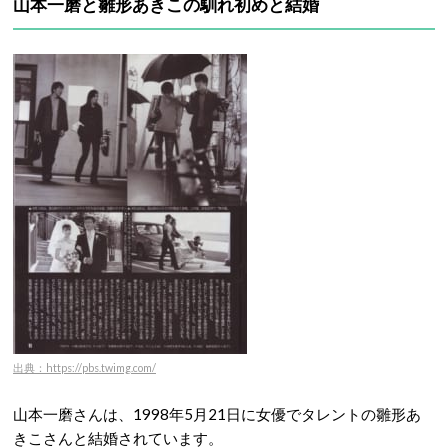
山本一磨と雛形あきこの馴れ初めと結婚
出典：https://pbs.twimg.com/
山本一磨さんは、1998年5月21日に女優でタレントの雛形あ
きこさんと結婚されています。