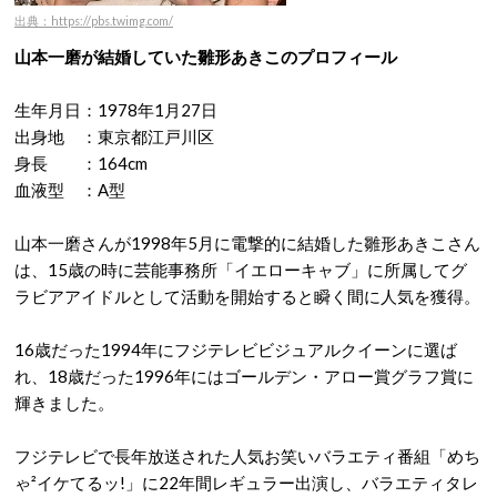
出典：https://pbs.twimg.com/
山本一磨が結婚していた雛形あきこのプロフィール
生年月日：1978年1月27日
出身地 ：東京都江戸川区
身長 ：164cm
血液型 ：A型
山本一磨さんが1998年5月に電撃的に結婚した雛形あきこさん
は、15歳の時に芸能事務所「イエローキャブ」に所属してグ
ラビアアイドルとして活動を開始すると瞬く間に人気を獲得。
16歳だった1994年にフジテレビビジュアルクイーンに選ば
れ、18歳だった1996年にはゴールデン・アロー賞グラフ賞に
輝きました。
フジテレビで長年放送された人気お笑いバラエティ番組「めち
ゃ²イケてるッ!」に22年間レギュラー出演し、バラエティタレ