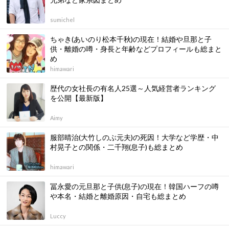
sumichel
ちゃき(あいのり松本千秋)の現在！結婚や旦那と子
供・離婚の噂・身長と年齢などプロフィールも総まと
め
himawari
歴代の女社長の有名人25選～人気経営者ランキング
を公開【最新版】
Aimy
服部晴治(大竹しのぶ元夫)の死因！大学など学歴・中
村晃子との関係・二千翔(息子)も総まとめ
himawari
冨永愛の元旦那と子供(息子)の現在！韓国ハーフの噂
や本名・結婚と離婚原因・自宅も総まとめ
Luccy