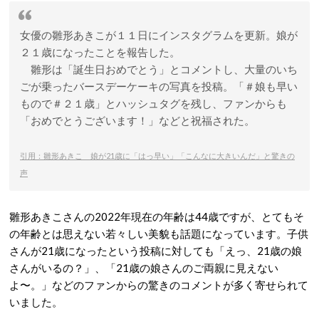
女優の雛形あきこが１１日にインスタグラムを更新。娘が
２１歳になったことを報告した。
雛形は「誕生日おめでとう」とコメントし、大量のいち
ごが乗ったバースデーケーキの写真を投稿。「＃娘も早い
もので＃２１歳」とハッシュタグを残し、ファンからも
「おめでとうございます！」などと祝福された。
引用：雛形あきこ 娘が21歳に「はっ早い」「こんなに大きいんだ」と驚きの
声
雛形あきこさんの2022年現在の年齢は44歳ですが、とてもそ
の年齢とは思えない若々しい美貌も話題になっています。子供
さんが21歳になったという投稿に対しても「えっ、21歳の娘
さんがいるの？」、「21歳の娘さんのご両親に見えない
よ〜。」などのファンからの驚きのコメントが多く寄せられて
いました。