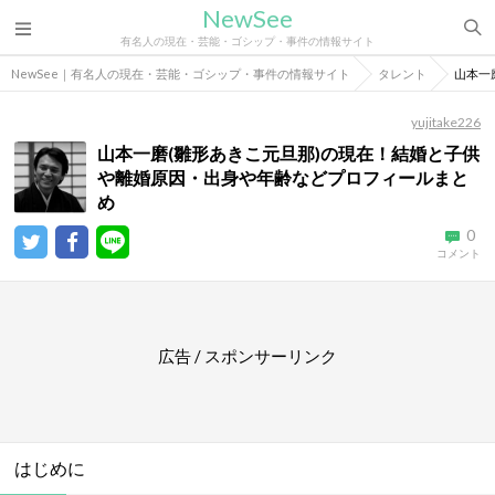
NewSee
有名人の現在・芸能・ゴシップ・事件の情報サイト
NewSee｜有名人の現在・芸能・ゴシップ・事件の情報サイト
タレント
山本一
yujitake226
山本一磨(雛形あきこ元旦那)の現在！結婚と子供
や離婚原因・出身や年齢などプロフィールまと
め
0
コメント
広告 / スポンサーリンク
はじめに