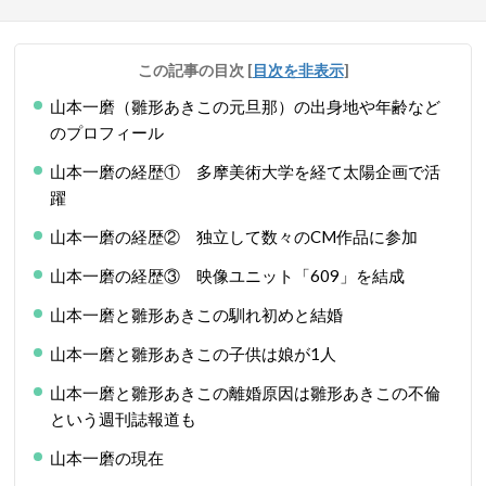
この記事の目次
[
目次を非表示
]
山本一磨（雛形あきこの元旦那）の出身地や年齢など
のプロフィール
山本一磨の経歴① 多摩美術大学を経て太陽企画で活
躍
山本一磨の経歴② 独立して数々のCM作品に参加
山本一磨の経歴③ 映像ユニット「609」を結成
山本一磨と雛形あきこの馴れ初めと結婚
山本一磨と雛形あきこの子供は娘が1人
山本一磨と雛形あきこの離婚原因は雛形あきこの不倫
という週刊誌報道も
山本一磨の現在