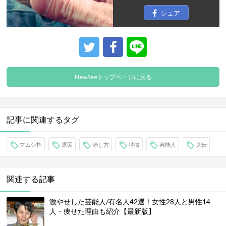
シェア
NewSeeトップページに戻る
記事に関連するタグ
マムシ指
原因
治し方
特徴
芸能人
遺伝
関連する記事
激やせした芸能人/有名人42選！女性28人と男性14
人・痩せた理由も紹介【最新版】