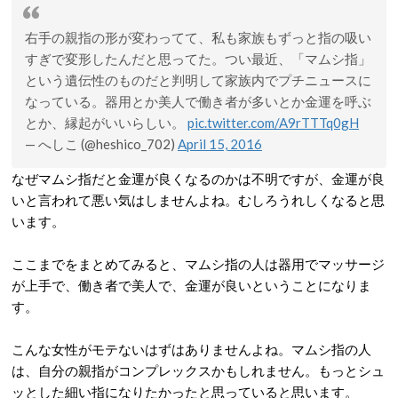
右手の親指の形が変わってて、私も家族もずっと指の吸い
すぎで変形したんだと思ってた。つい最近、「マムシ指」
という遺伝性のものだと判明して家族内でプチニュースに
なっている。器用とか美人で働き者が多いとか金運を呼ぶ
とか、縁起がいいらしい。
pic.twitter.com/A9rTTTq0gH
— へしこ (@heshico_702)
April 15, 2016
なぜマムシ指だと金運が良くなるのかは不明ですが、金運が良
いと言われて悪い気はしませんよね。むしろうれしくなると思
います。
ここまでをまとめてみると、マムシ指の人は器用でマッサージ
が上手で、働き者で美人で、金運が良いということになりま
す。
こんな女性がモテないはずはありませんよね。マムシ指の人
は、自分の親指がコンプレックスかもしれません。もっとシュ
ッとした細い指になりたかったと思っていると思います。