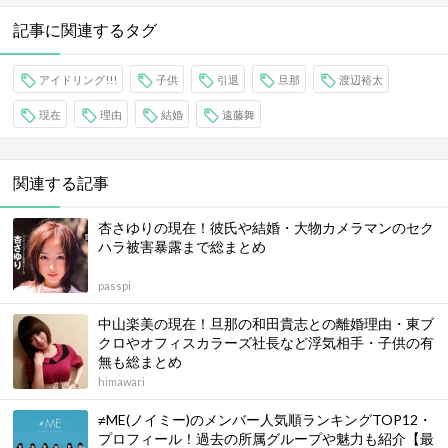
記事に関連するタグ
アイドリング!!!
子供
引退
旦那
渡辺裕太
現在
理由
結婚
遠藤舞
関連する記事
杏さゆりの現在！彼氏や結婚・大物カメラマンのセク
ハラ被害暴露まで総まとめ
passpi
中山楽美の現在！旦那の和田貴志との離婚理由・東ブ
クロやオフィスカラーズ社長など浮気相手・子供の有
無も総まとめ
himawari
≠ME(ノイミー)のメンバー人気順ランキングTOP12・
プロフィール！過去の所属グループや魅力も紹介【最