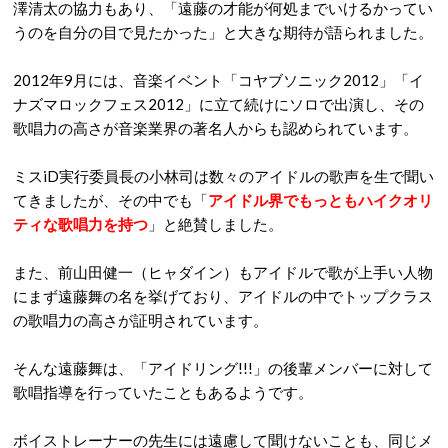
澤清太の協力もあり、「遠藤の才能が何処までいけるかってい
うのを自分の目で見たかった」と大きな期待が語られました。
2012年9月には、音楽イベント「コヤブソニック2012」「イ
ナズマロックフェス2012」に立て続けにソロで出演し、その
歌唱力の高さが音楽業界の著名人からも認められています。
ミスiD実行委員長の小林司は数々のアイドルの歌声を生で聞い
てきましたが、その中でも「
アイドル界でもっともハイクオリ
ティな歌唱力を持つ
」と絶賛しました。
また、前山田健一（ヒャダイン）もアイドルで歌が上手い人物
にまず遠藤舞の名を挙げており、アイドルの中でトップクラス
の歌唱力の高さが証明されています。
そんな遠藤舞は、「アイドリング!!!」の後輩メンバーに対して
歌唱指導を行っていたこともあるようです。
ボイストレーナーの先生には遠慮して聞けないことも、同じメ