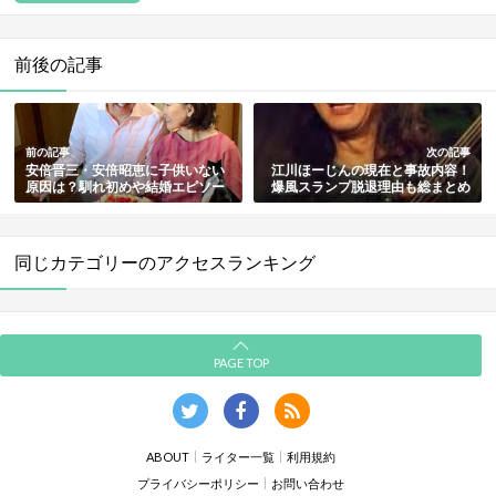
前後の記事
前の記事
次の記事
安倍晋三・安倍昭恵に子供いない
江川ほーじんの現在と事故内容！
原因は？馴れ初めや結婚エピソー
爆風スランプ脱退理由も総まとめ
ド・死去も総まとめ
同じカテゴリーのアクセスランキング
PAGE TOP
ABOUT
ライター一覧
利用規約
プライバシーポリシー
お問い合わせ