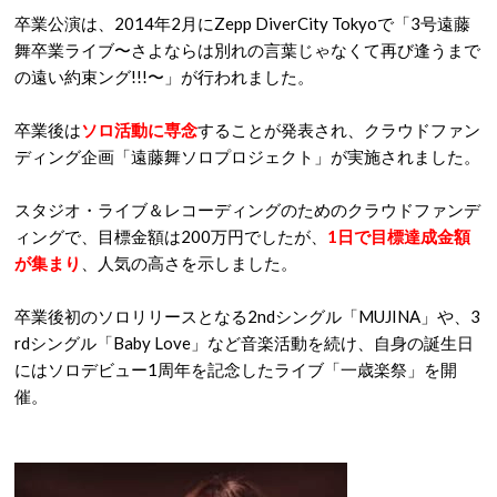
卒業公演は、2014年2月にZepp DiverCity Tokyoで「3号遠藤
舞卒業ライブ〜さよならは別れの言葉じゃなくて再び逢うまで
の遠い約束ング!!!〜」が行われました。
卒業後は
ソロ活動に専念
することが発表され、クラウドファン
ディング企画「遠藤舞ソロプロジェクト」が実施されました。
スタジオ・ライブ＆レコーディングのためのクラウドファンデ
ィングで、目標金額は200万円でしたが、
1日で目標達成金額
が集まり
、人気の高さを示しました。
卒業後初のソロリリースとなる2ndシングル「MUJINA」や、3
rdシングル「Baby Love」など音楽活動を続け、自身の誕生日
にはソロデビュー1周年を記念したライブ「一歳楽祭」を開
催。