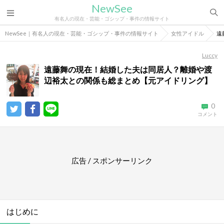
NewSee
有名人の現在・芸能・ゴシップ・事件の情報サイト
NewSee｜有名人の現在・芸能・ゴシップ・事件の情報サイト
女性アイドル
遠
Luccy
遠藤舞の現在！結婚した夫は同居人？離婚や渡
辺裕太との関係も総まとめ【元アイドリング】
0
コメント
広告 / スポンサーリンク
はじめに