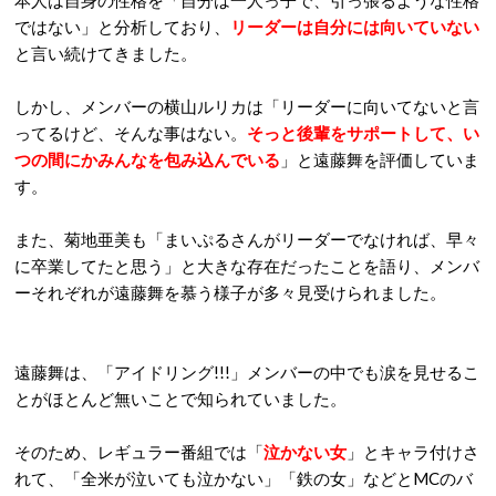
本人は自身の性格を「自分は一人っ子で、引っ張るような性格
ではない」と分析しており、
リーダーは自分には向いていない
と言い続けてきました。
しかし、メンバーの横山ルリカは「リーダーに向いてないと言
ってるけど、そんな事はない。
そっと後輩をサポートして、い
つの間にかみんなを包み込んでいる
」と遠藤舞を評価していま
す。
また、菊地亜美も「まいぷるさんがリーダーでなければ、早々
に卒業してたと思う」と大きな存在だったことを語り、メンバ
ーそれぞれが遠藤舞を慕う様子が多々見受けられました。
遠藤舞は、「アイドリング!!!」メンバーの中でも涙を見せるこ
とがほとんど無いことで知られていました。
そのため、レギュラー番組では「
泣かない女
」とキャラ付けさ
れて、「全米が泣いても泣かない」「鉄の女」などとMCのバ