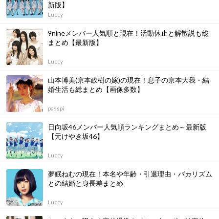
新版】
Luccy
9nineメンバー人気順と現在！活動休止と解散説も総
まとめ【最新版】
Luccy
山本博美(京本政樹の嫁)の現在！息子の京本大我・結
婚生活も総まとめ【画像多数】
passpi
日向坂46メンバー人気順ランキングまとめ～最新版
【元けやき坂46】
Luccy
夢眠ねむの現在！本名や年齢・引退理由・バカリズム
との結婚と身長差まとめ
Luccy