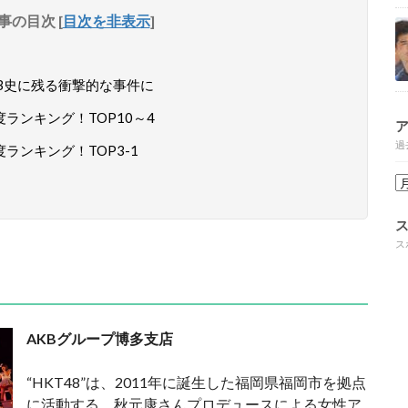
事の目次
[
目次を非表示
]
KB史に残る衝撃的な事件に
度ランキング！TOP10～4
過
度ランキング！TOP3-1
ス
AKBグループ博多支店
“HKT48”は、2011年に誕生した福岡県福岡市を拠点
に活動する、秋元康さんプロデュースによる女性ア