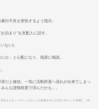
の素行不良を密告するよう指示。
“お泊まり”を支配人に話す。
いない)。
はにか」と心配になり、指原に相談。
た。
事実だと確信。一気に活動辞退へ流れが出来てしまっ
、みんな謹慎程度で済んだかも」。
と現在まとめ｜スキャンダルによる解雇を本人は否定【ゆうこす画像】 htt