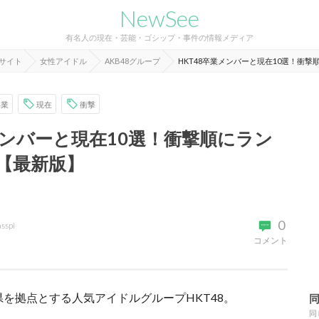
NewSee
有名人の現在・芸能・ゴシップ・事件の情報メディア
報サイト
女性アイドル
AKB48グループ
HKT48卒業メンバーと現在10選！衝
卒業
現在
衝撃
メンバーと現在10選！衝撃順にラン
【最新版】
0
asspi
コメント
県を拠点とする人気アイドルグループHKT48。
同