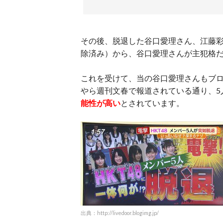
その後、脱退した谷口愛理さん、江藤
除済み）から、谷口愛理さんが主犯格
これを受けて、当の谷口愛理さんもブ
やら週刊文春で報道されている通り、5
能性が高い
とされています。
出典：http://livedoor.blogimg.jp/