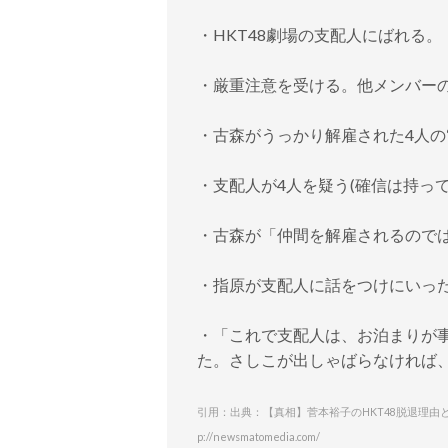
・HKT48劇場の支配人にばれる。
・厳重注意を受ける。他メンバー
・古森がうっかり解雇された4人の
・支配人が4人を疑う(確信は持って
・古森が「仲間を解雇されるので
・指原が支配人に話をつけにいっ
・「これで支配人は、お泊まりが
た。さしこが出しゃばらなければ
引用：出典：【真相】菅本裕子のHKT48脱退理由
p://newsmatomedia.com/