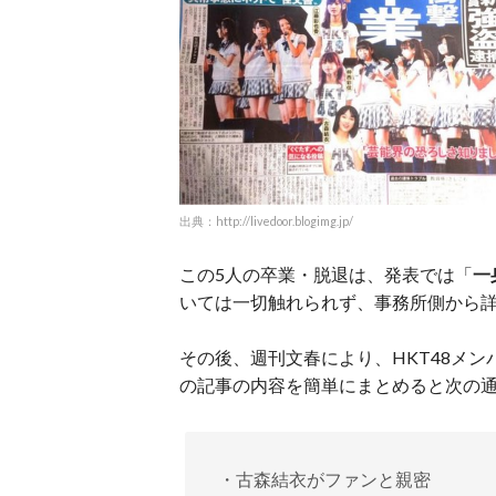
出典：http://livedoor.blogimg.jp/
この5人の卒業・脱退は、発表では「
一
いては一切触れられず、事務所側から
その後、週刊文春により、HKT48メ
の記事の内容を簡単にまとめると次の
・古森結衣がファンと親密