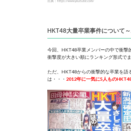
出典：https://www.youtube.com/
HKT48大量卒業事件について
今回、HKT48卒業メンバーの中で衝
衝撃度が大きい順にランキング形式で
ただ、HKT48からの衝撃的な卒業を
は・・・
2012年に一気に5人ものHK