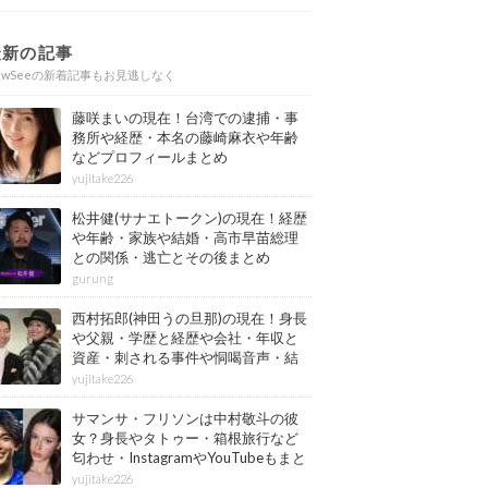
最新の記事
ewSeeの新着記事もお見逃しなく
藤咲まいの現在！台湾での逮捕・事
務所や経歴・本名の藤崎麻衣や年齢
などプロフィールまとめ
yujitake226
松井健(サナエトークン)の現在！経歴
や年齢・家族や結婚・高市早苗総理
との関係・逃亡とその後まとめ
gurung
西村拓郎(神田うの旦那)の現在！身長
や父親・学歴と経歴や会社・年収と
資産・刺される事件や恫喝音声・結
婚と子供や自宅・脳梗塞の病気もま
yujitake226
とめ
サマンサ・フリソンは中村敬斗の彼
女？身長やタトゥー・箱根旅行など
匂わせ・InstagramやYouTubeもまと
め
yujitake226