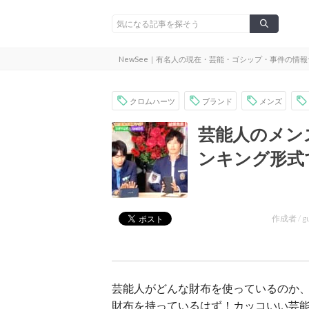
NewSee｜有名人の現在・芸能・ゴシップ・事件の情
クロムハーツ
ブランド
メンズ
芸能人のメン
ンキング形式
作成者 /
g
芸能人がどんな財布を使っているのか
財布を持っているはず！カッコいい芸