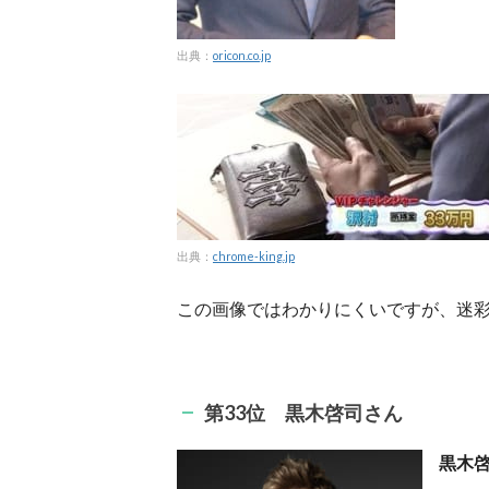
出典：
oricon.co.jp
出典：
chrome-king.jp
この画像ではわかりにくいですが、迷
第33位 黒木啓司さん
黒木啓