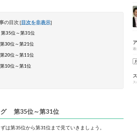
事の目次
[
目次を非表示
]
第35位～第31位
30位～第21位
過
20位～第11位
第10位～第1位
ス
グ 第35位～第31位
ずは第35位から第31位まで見ていきましょう。