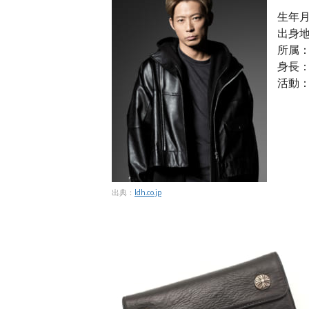
生年月
出身
所属：L
身長：
活動：ダ
出典：
ldh.co.jp