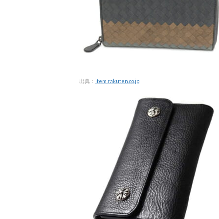
出典：
item.rakuten.co.jp