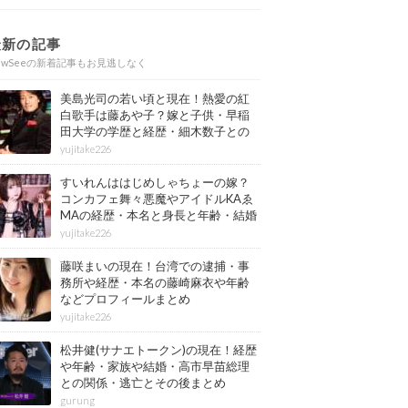
最新の記事
ewSeeの新着記事もお見逃しなく
美島光司の若い頃と現在！熱愛の紅
白歌手は藤あや子？嫁と子供・早稲
田大学の学歴と経歴・細木数子との
確執もまとめ
yujitake226
すいれんははじめしゃちょーの嫁？
コンカフェ舞々悪魔やアイドルKAゑ
MAの経歴・本名と身長と年齢・結婚
情報もまとめ
yujitake226
藤咲まいの現在！台湾での逮捕・事
務所や経歴・本名の藤崎麻衣や年齢
などプロフィールまとめ
yujitake226
松井健(サナエトークン)の現在！経歴
や年齢・家族や結婚・高市早苗総理
との関係・逃亡とその後まとめ
gurung