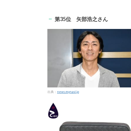
第35位 矢部浩之さん
出典：
news.mynavi.jp