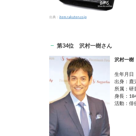
出典：
item.rakuten.co.jp
第34
位 沢村一樹さん
沢村一樹
生年月日：
出身：鹿
所属：研
身長：18
活動：俳