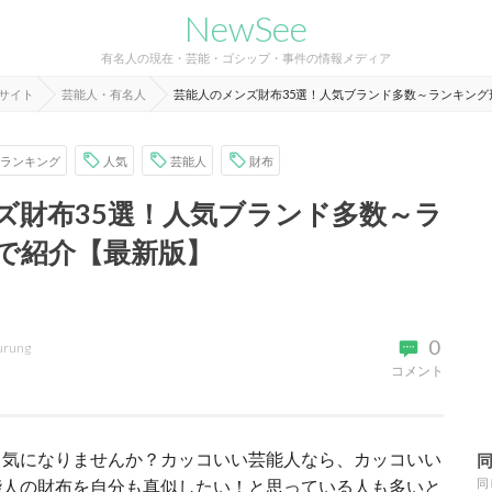
NewSee
有名人の現在・芸能・ゴシップ・事件の情報メディア
報サイト
芸能人・有名人
芸能人のメンズ財布35選！人気ブランド多数～ランキング
ランキング
人気
芸能人
財布
ズ財布35選！人気ブランド多数～ラ
で紹介【最新版】
0
urung
コメント
、気になりませんか？カッコいい芸能人なら、カッコいい
能人の財布を自分も真似したい！と思っている人も多いと
同