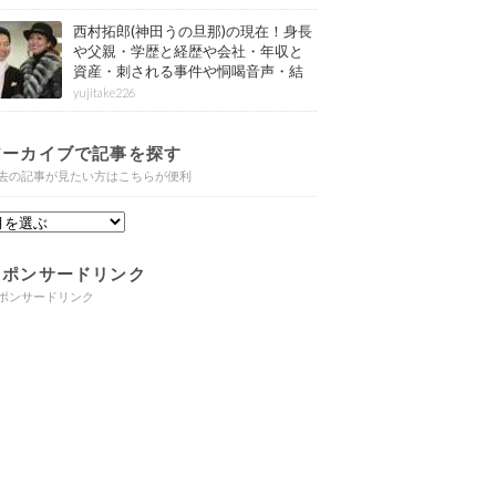
西村拓郎(神田うの旦那)の現在！身長
や父親・学歴と経歴や会社・年収と
資産・刺される事件や恫喝音声・結
婚と子供や自宅・脳梗塞の病気もま
yujitake226
とめ
アーカイブで記事を探す
去の記事が見たい方はこちらが便利
スポンサードリンク
ポンサードリンク