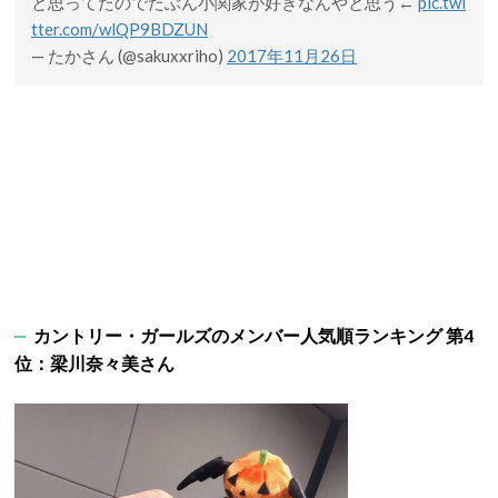
と思ってたのでたぶん小関家が好きなんやと思う←
pic.twi
tter.com/wlQP9BDZUN
— たかさん (@sakuxxriho)
2017年11月26日
カントリー・ガールズのメンバー人気順ランキング 第4
位：梁川奈々美さん