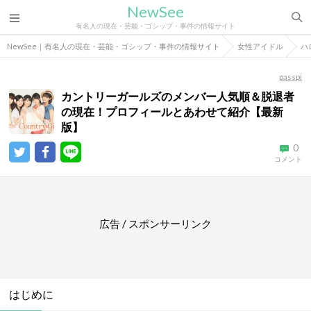
NewSee
有名人の現在・芸能・ゴシップ・事件の情報サイト
NewSee｜有名人の現在・芸能・ゴシップ・事件の情報サイト
女性アイドル
ハ
passpi
カントリーガールズのメンバー人気順＆脱退者
の現在！プロフィールとあわせて紹介【最新
版】
0
コメント
広告 / スポンサーリンク
はじめに