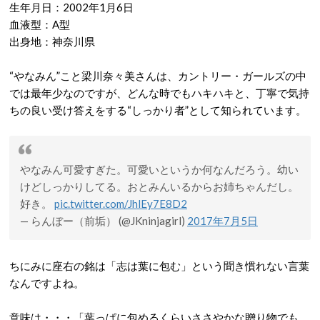
生年月日：2002年1月6日
血液型：A型
出身地：神奈川県
“やなみん”こと梁川奈々美さんは、カントリー・ガールズの中
では最年少なのですが、どんな時でもハキハキと、丁寧で気持
ちの良い受け答えをする“しっかり者”として知られています。
やなみん可愛すぎた。可愛いというか何なんだろう。幼い
けどしっかりしてる。おとみんいるからお姉ちゃんだし。
好き。
pic.twitter.com/JhlEy7E8D2
— らんぼー（前垢） (@JKninjagirl)
2017年7月5日
ちにみに座右の銘は「志は葉に包む」という聞き慣れない言葉
なんですよね。
意味は・・・「葉っぱに包めるくらいささやかな贈り物でも、