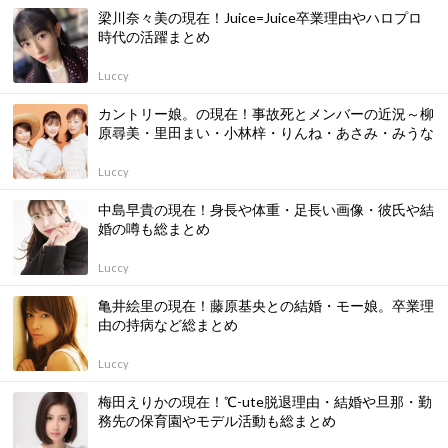
梁川奈々美の現在！Juice=Juice卒業理由やハロプロ
時代の活躍まとめ
Luccy
カントリー娘。の現在！事故死とメンバーの近況～柳
原尋美・里田まい・小林梓・りんね・あさみ・みうな
Luccy
中島早貴の現在！身長や体重・足長い画像・彼氏や結
婚の噂も総まとめ
Luccy
亀井絵里の現在！藤原基央との結婚・モー娘。卒業理
由の持病など総まとめ
Luccy
梅田えりかの現在！℃-ute脱退理由・結婚や旦那・勤
務先の保育園やモデル活動も総まとめ