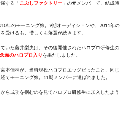
所属する「
こぶしファクトリー
」の元メンバーで、結成時
10年のモーニング娘。9期オーディションや、2011年の
ンを受けるも、惜しくも落選が続きます。
けていた藤井梨央は、その後開催されたハロプロ研修生の
月に念願のハロプロ入り
を果たしました。
た宮本佳林が、当時現役ハロプロエッグだったこと、同じ
経てモーニング娘。11期メンバーに選ばれました。
生から成功を掴むのを見てハロプロ研修生に加入したよう