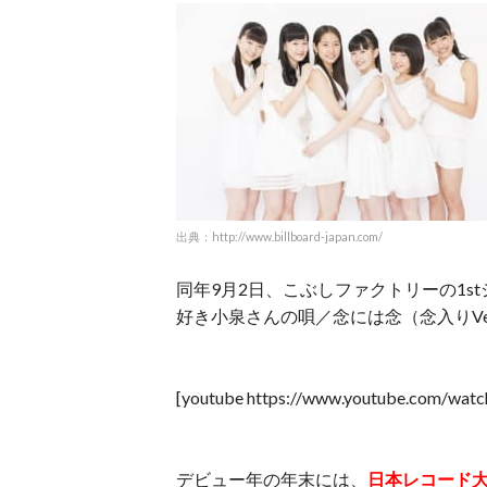
出典：http://www.billboard-japan.com/
同年9月2日、こぶしファクトリーの1
好き小泉さんの唄／念には念（念入りV
[youtube https://www.youtube.com/wat
デビュー年の年末には、
日本レコード