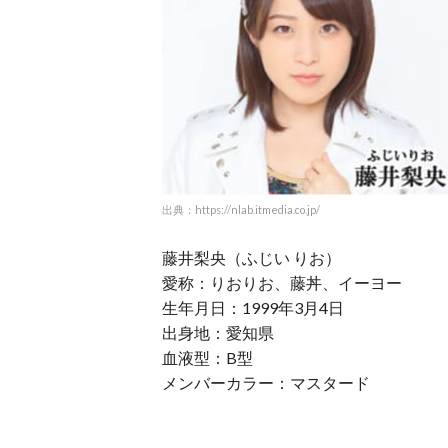
出典：https://nlab.itmedia.co.jp/
藤井梨央（ふじい りお）
愛称：りおりお、藤丼、イーヨー
生年月日：1999年3月4日
出身地：愛知県
血液型：B型
メンバーカラー：マスタード