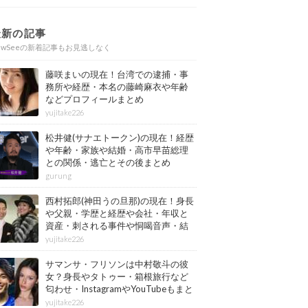
最新の記事
ewSeeの新着記事もお見逃しなく
藤咲まいの現在！台湾での逮捕・事
務所や経歴・本名の藤崎麻衣や年齢
などプロフィールまとめ
yujitake226
松井健(サナエトークン)の現在！経歴
や年齢・家族や結婚・高市早苗総理
との関係・逃亡とその後まとめ
gurung
西村拓郎(神田うの旦那)の現在！身長
や父親・学歴と経歴や会社・年収と
資産・刺される事件や恫喝音声・結
婚と子供や自宅・脳梗塞の病気もま
yujitake226
とめ
サマンサ・フリソンは中村敬斗の彼
女？身長やタトゥー・箱根旅行など
匂わせ・InstagramやYouTubeもまと
め
yujitake226