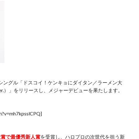
stシングル「ドスコイ！ケンキョにダイタン／ラーメン大
er.）」をリリースし、メジャーデビューを果たします。
ch?v=mh7kpsslCPQ]
大賞で最優秀新人賞
を受賞し、ハロプロの次世代を担う新