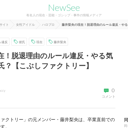
NewSee
有名人の現在・芸能・ゴシップ・事件の情報メディア
報サイト
女性アイドル
ハロプロ
藤井梨央の現在！脱退理由のルール違反・やる
ル違反
彼氏
現在
藤井梨央
在！脱退理由のルール違反・やる気
氏？【こぶしファクトリー】
0
uccy
コメント
ファクトリー」の元メンバー・藤井梨央は、卒業直前での
です。
同