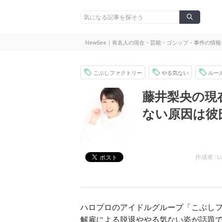
NewSee｜有名人の現在・芸能・ゴシップ・事件の情
こぶしファクトリー
やる気ない
ルー
藤井梨央の現
ない原因は彼
作成者 /
L
ハロプロのアイドルグループ「こぶし
解雇による脱退ややる気ない姿が話題