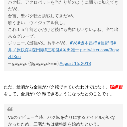
バク転。アクロバットを当たり前のように踊りに加えてき
たV6。
台宙、壁バク転と挑戦してきたV6。
歌うまい、ヴィジュアル良し。
これ１５年前とかだけど後にも先にもいないよね、全て出
来るグループ。
ジャニーズ最強V6。お手本V6。
#V6
#坂本昌行
#長野博
#
井ノ原快彦
#森田剛
#三宅健
#岡田准一
pic.twitter.com/3npy
zLlKuu
— gogogo (@gogogokenn)
August 15, 2018
ただ、最初から全員がバク転できていたわけではなく、
猛練習
をして、全員がバク転できるようになったとのことです。
V6のデビュー当時、バク転を売りにするアイドルがいな
かったため、三宅たちは猛特訓を始めたという。