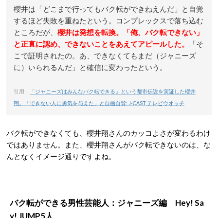
櫻井は「どこまで行ってもバク転ができねえんだ」と自覚
するほど失敗を重ねたという。コンプレックスで落ち込む
ところだが、
櫻井は発想を転換。「俺、バク転できない」
と正直に認め、できないことをあえてアピールした。
「そ
こで証明されたの。あ、できなくてもまだ（ジャニーズ
に）いられるんだ」と確信に変わったという。
引用：
「ジャニーズはみんなバク転できる」という都市伝説を実証した櫻井
翔。「できない人に勇気を与えた」と自画自賛: J-CAST テレビウオッチ
バク転ができなくても、櫻井翔さんのカッコよさが変わるわけ
ではありません。また、櫻井翔さんがバク転できないのは、な
んとなくイメージ通りですよね。
バク転ができる男性芸能人：ジャニーズ編 Hey! Sa
y! JUMP5人