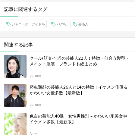
記事に関連するタグ
ジャニーズ アイドル
バク転
芸能人
関連する記事
クール(顔タイプ)の芸能人22人！特徴・似合う髪型・
メイク・服装・ブランドも総まとめ
gurung
爬虫類顔の芸能人26人と14の特徴！イケメン俳優＆
かわいい女優多数【最新版】
gurung
色白の芸能人40選・女性男性別～かわいい系美女や
イケメン多数【最新版】
Aimy