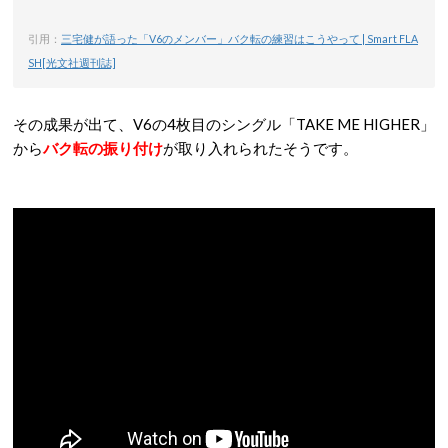
引用：
三宅健が語った「V6のメンバー」バク転の練習はこうやって | Smart FLA
SH[光文社週刊誌]
その成果が出て、V6の4枚目のシングル「TAKE ME HIGHER」
から
バク転の振り付け
が取り入れられたそうです。