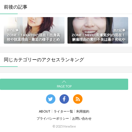
前後の記事
前の記事
次の記事
ZONE・TAKAYOの現在！出身高
ZONE・MIYU(長瀬実夕)の現在！
校や脱退理由・最近の様子まとめ
解雇理由の素行不良は薬？劣化や
結婚の噂も総まとめ
同じカテゴリーのアクセスランキング
PAGE TOP
ABOUT
ライター一覧
利用規約
プライバシーポリシー
お問い合わせ
© 2025 NewSee