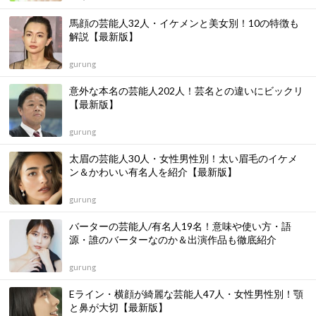
馬顔の芸能人32人・イケメンと美女別！10の特徴も
解説【最新版】
gurung
意外な本名の芸能人202人！芸名との違いにビックリ
【最新版】
gurung
太眉の芸能人30人・女性男性別！太い眉毛のイケメ
ン＆かわいい有名人を紹介【最新版】
gurung
バーターの芸能人/有名人19名！意味や使い方・語
源・誰のバーターなのか＆出演作品も徹底紹介
gurung
Eライン・横顔が綺麗な芸能人47人・女性男性別！顎
と鼻が大切【最新版】