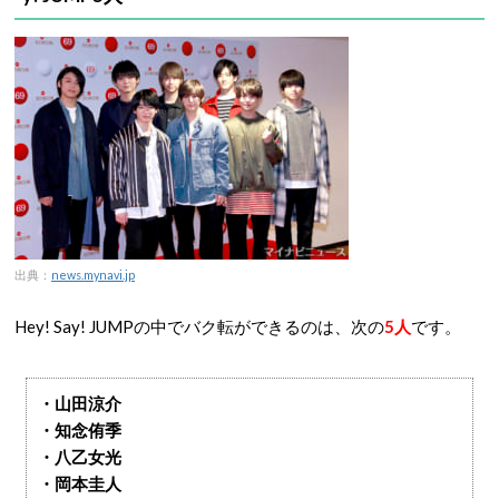
出典：
news.mynavi.jp
Hey! Say! JUMPの中でバク転ができるのは、次の
5人
です。
・山田涼介
・知念侑季
・八乙女光
・岡本圭人