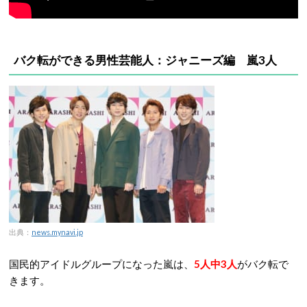
バク転ができる男性芸能人：ジャニーズ編 嵐3人
出典：
news.mynavi.jp
国民的アイドルグループになった嵐は、
5人中3人
がバク転で
きます。