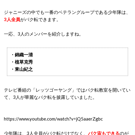
ジャニーズの中でも一番のベテラングループである少年隊は、
3人全員
がバク転できます。
一応、3人のメンバーを紹介しますね。
・錦織一清
・植草克秀
・東山紀之
テレビ番組の「レッツゴーヤング」ではバク転教室を開いてい
て、3人が華麗なバク転を披露していました。
https://www.youtube.com/watch?v=jQ5aaerZgbc
少年隊は、3人全員がバク転だけでなく、
バク宙もできる
のが