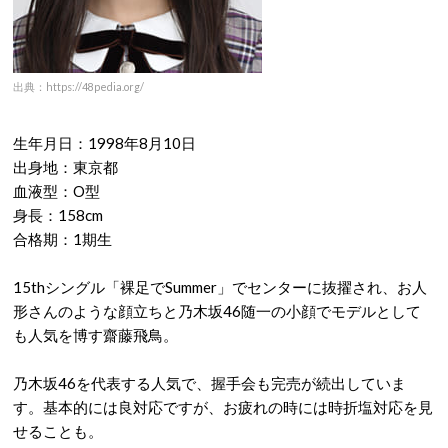
出典：https://48pedia.org/
生年月日：1998年8月10日
出身地：東京都
血液型：O型
身長：158cm
合格期：1期生
15thシングル「裸足でSummer」でセンターに抜擢され、お人
形さんのような顔立ちと乃木坂46随一の小顔でモデルとして
も人気を博す齋藤飛鳥。
乃木坂46を代表する人気で、握手会も完売が続出していま
す。基本的には良対応ですが、お疲れの時には時折塩対応を見
せることも。