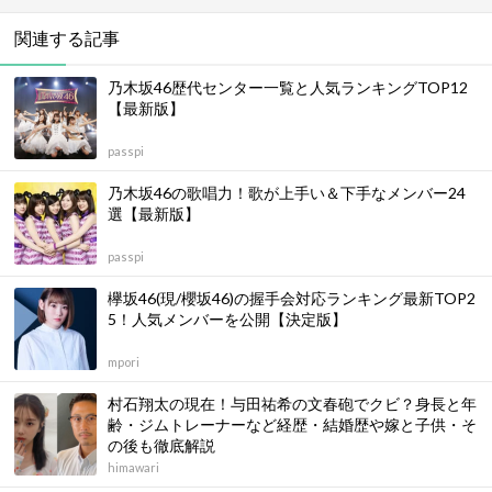
関連する記事
乃木坂46歴代センター一覧と人気ランキングTOP12
【最新版】
passpi
乃木坂46の歌唱力！歌が上手い＆下手なメンバー24
選【最新版】
passpi
欅坂46(現/櫻坂46)の握手会対応ランキング最新TOP2
5！人気メンバーを公開【決定版】
mpori
村石翔太の現在！与田祐希の文春砲でクビ？身長と年
齢・ジムトレーナーなど経歴・結婚歴や嫁と子供・そ
の後も徹底解説
himawari