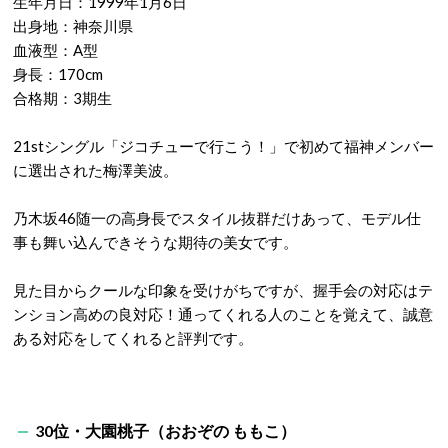
生年月日：1999年1月6日
出身地：神奈川県
血液型：A型
身長：170cm
合格期：3期生
21stシングル「ジコチューで行こう！」で初めて福神メンバー
に選出された梅澤美波。
乃木坂46随一の高身長でスタイル抜群だけあって、モデル仕
事も舞い込んできそうな期待の美女です。
見た目からクールな印象を受けがちですが、握手会の対応はテ
ンション高めの良対応！通ってくれる人のことを覚えて、誠意
ある対応をしてくれると評判です。
30位・大園桃子（おおぞの ももこ）