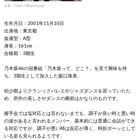
出典：https://48pedia.org/
生年月日：2001年11月10日
出身地：東京都
血液型：A型
身長：161cm
合格期：3期生
乃木坂46の冠番組「乃木坂って、どこ？」を見て興味を持
ち、3期生として加入した阪口珠美。
幼少期よりクラシックバレエやジャズダンスを習っていたた
め、所作の美しさやダンスの腕前はかなりのものです。
握手会では塩対応とは言わないまでも、調子が良い時と悪い時
の波があると言われるメンバー。基本的には普通に会話ができ
る対応ですが、調子が悪い時は反応が薄く、時折ボーッとして
いる姿も見られるようです。