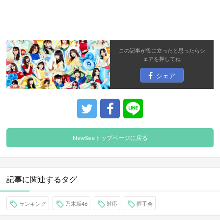
この記事が役に立ったと思ったら
シ
ェア
を押してね
シェア
NewSeeトップページに戻る
記事に関連するタグ
ランキング
乃木坂46
対応
握手会