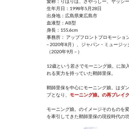
愛称：りほりほ、さやっしー、ヤッシ
生年月日：1998年5月28日
出身地：広島県東広島市
血液型：AB型
身長：155.6cm
事務所： アップフロントプロモーション（20
– 2020年8月）、ジャパン・ミュー
（2020年9月 – ）
12歳という若さでモーニング娘。に加
れる実力を持っていた鞘師里保。
鞘師里保を中心にモーニング娘。はダ
プとなり、
モーニング娘。の再ブレイ
モーニング娘。のイメージそのものを
を牽引してきた鞘師里保の現役時代の