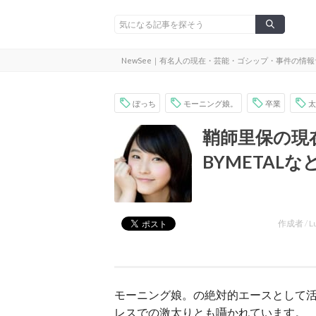
NewSee｜有名人の現在・芸能・ゴシップ・事件の情
ぼっち
モーニング娘。
卒業
太
鞘師里保の現
BYMETAL
作成者 /
L
モーニング娘。の絶対的エースとして
レスでの激太りとも囁かれています。