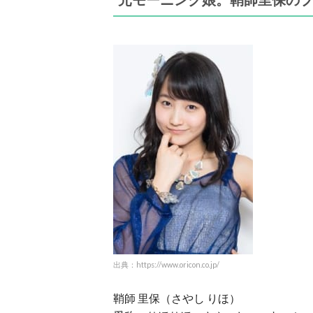
出典：https://www.oricon.co.jp/
鞘師 里保（さやし りほ）