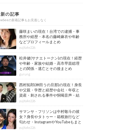
最新の記事
ewSeeの新着記事もお見逃しなく
藤咲まいの現在！台湾での逮捕・事
務所や経歴・本名の藤崎麻衣や年齢
などプロフィールまとめ
yujitake226
松井健(サナエトークン)の現在！経歴
や年齢・家族や結婚・高市早苗総理
との関係・逃亡とその後まとめ
gurung
西村拓郎(神田うの旦那)の現在！身長
や父親・学歴と経歴や会社・年収と
資産・刺される事件や恫喝音声・結
婚と子供や自宅・脳梗塞の病気もま
yujitake226
とめ
サマンサ・フリソンは中村敬斗の彼
女？身長やタトゥー・箱根旅行など
匂わせ・InstagramやYouTubeもまと
め
yujitake226