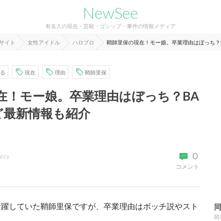
NewSee
有名人の現在・芸能・ゴシップ・事件の情報メディア
報サイト
女性アイドル
ハロプロ
鞘師里保の現在！モー娘。卒業理由はぼっち？B
る
現在
理由
鞘師里保
在！モー娘。卒業理由はぼっち？BA
など最新情報も紹介
0
uccy
コメント
活躍していた鞘師里保ですが、卒業理由はボッチ説やスト
同