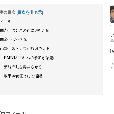
事の目次
[
目次を非表示
]
ィール
由① ダンスの道に進むため
理由② ぼっち説
過
由③ ストレスが原因で太る
BABYMETALへの参加が話題に
 芸能活動を再開させる
ス
③ 歌手や女優として活躍
プロフィール