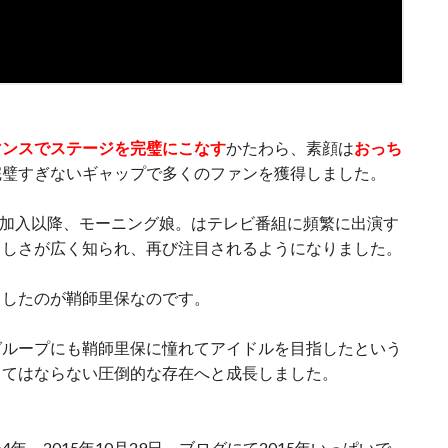
マンスでステージを完璧にこなす
かたわら、素顔は
おっち
完璧すぎないギャップで多くのファンを獲得しました。
年に加入以降、モーニング娘。はテレビ番組に頻繁に出演す
らしさが広く知られ、再び注目されるようになりました。
引したのが鞘師里保なのです。
グループにも鞘師里保に憧れてアイドルを目指したという
くてはならない圧倒的な存在へと成長しました。
。2015年10月29日、ブログにて2015年いっぱいで