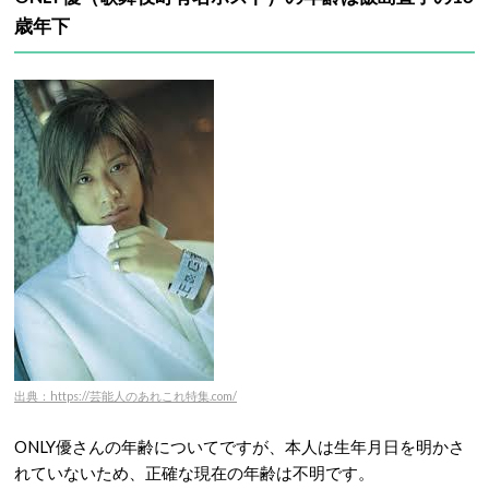
歳年下
出典：https://芸能人のあれこれ特集.com/
ONLY優さんの年齢についてですが、本人は生年月日を明かさ
れていないため、正確な現在の年齢は不明です。