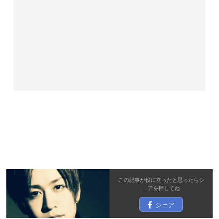
この記事が役に立ったと思ったら
シ
ェア
を押してね
シェア