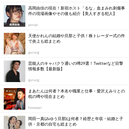
高岡由佳の現在！新宿ホスト「るな」血まみれ刺傷事
件の現場画像やその後も紹介【美人すぎる犯人】
passpi
天使かれんの結婚や旦那と子供！株トレーダー式の件
で炎上も総まとめ
gurung
芸能人のキャバクラ通いの噂29選！Twitterなど目撃
情報多数【最新版】
gurung
まあたんは何者？本名や職業と仕事・愛沢えみりとの
枕の噂や現在まとめ
himawari
岡田一真(みゆう旦那)は何者？経歴と年収・結婚と子
供・京都の自宅も総まとめ