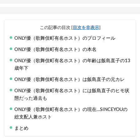
この記事の目次
[
目次を非表示
]
ONLY優（歌舞伎町有名ホスト）のプロフィール
ONLY優（歌舞伎町有名ホスト）の本名
ONLY優（歌舞伎町有名ホスト）の年齢は飯島直子の13
歳年下
ONLY優（歌舞伎町有名ホスト）は飯島直子の元カレ
ONLY優（歌舞伎町有名ホスト）には飯島直子のヒモ状
態だった過去も
ONLY優（歌舞伎町有名ホスト）の現在…SINCEYOUの
総支配人兼ホスト
まとめ