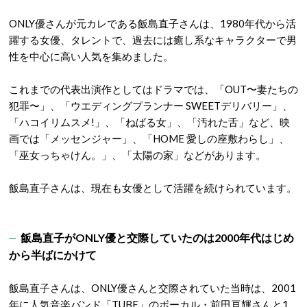
ONLY優さんが元カレである飯島直子さんは、1980年代から活
躍する女優、タレントで、過去には癒し系なキャラクターで男
性を中心に高い人気を集めました。
これまでの代表出演作としてはドラマでは、「OUT〜妻たちの
犯罪〜」、「ウエディングプランナー SWEETデリバリー」、
「ハコイリムスメ!」、「ねばる女」、「汚れた舌」など、映
画では「メッセンジャー」、「HOME 愛しの座敷わらし」、
「巫女っちゃけん。」、「太陽の家」などがあります。
飯島直子さんは、現在も女優として活躍を続けられています。
飯島直子がONLY優と交際していたのは2000年代はじめ
から半ばにかけて
飯島直子さんは、ONLY優さんと交際されていた当時は、2001
年に人気音楽バンド「TUBE」のボーカル・前田亘輝さんと1