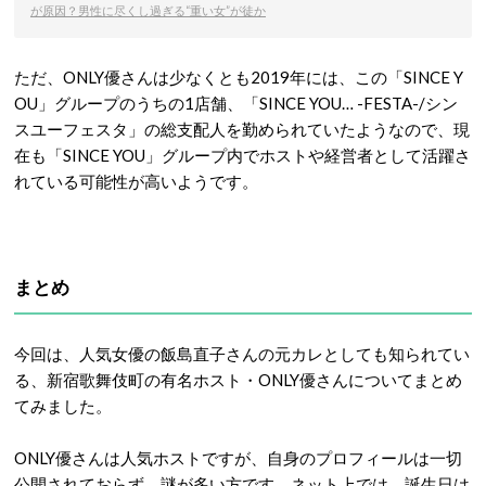
が原因？男性に尽くし過ぎる“重い女”が徒か
ただ、ONLY優さんは少なくとも2019年には、この「SINCE Y
OU」グループのうちの1店舗、「SINCE YOU… -FESTA-/シン
スユーフェスタ」の総支配人を勤められていたようなので、現
在も「SINCE YOU」グループ内でホストや経営者として活躍さ
れている可能性が高いようです。
まとめ
今回は、人気女優の飯島直子さんの元カレとしても知られてい
る、新宿歌舞伎町の有名ホスト・ONLY優さんについてまとめ
てみました。
ONLY優さんは人気ホストですが、自身のプロフィールは一切
公開されておらず、謎が多い方です。ネット上では、誕生日は