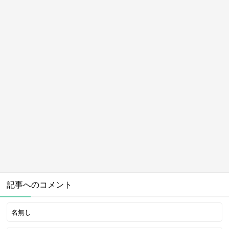
記事へのコメント