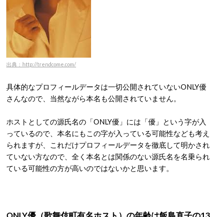
出典：http://trendcome.com/
具体的なプロフィールデータは一切公開されていないONLY優
さんなので、当然ながら本名も公開されていません。
ホストとしての源氏名の「ONLY優」には「優」という字が入
っているので、本名にもこの字が入っている可能性なども考え
られますが、これだけプロフィールデータを徹底して明かされ
ていない方なので、全く本名とは関係のない源氏名を名乗られ
ている可能性の方が高いのではないかと思います。
ONLY優（歌舞伎町有名ホスト）の年齢は飯島直子の13