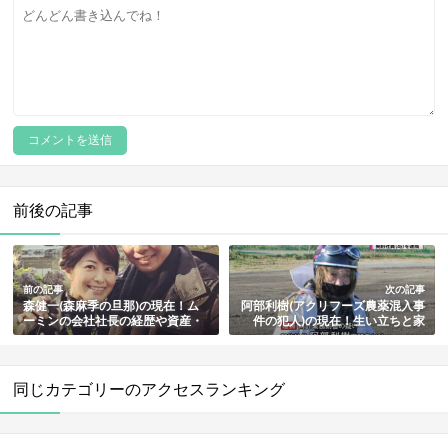
前後の記事
前の記事
次の記事
森健一(森麻季の旦那)の現在！ム
阿部利樹(アクリフーズ農薬混入事
ーミンの会社社長の経歴や資産・
件の犯人)の現在！生い立ちと家
結婚と子供も総まとめ
族・犯行動機と判決・出所後まと
め
同じカテゴリーのアクセスランキング