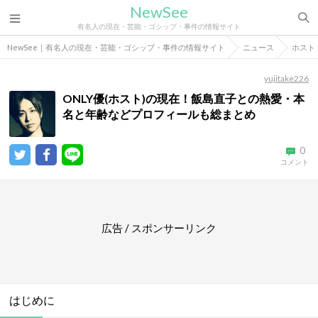
NewSee
有名人の現在・芸能・ゴシップ・事件の情報サイト
NewSee｜有名人の現在・芸能・ゴシップ・事件の情報サイト
ニュース
ホスト
yujitake226
ONLY優(ホスト)の現在！飯島直子との熱愛・本
名と年齢などプロフィールも総まとめ
0
コメント
広告 / スポンサーリンク
はじめに