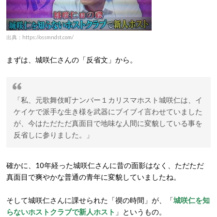
出典：https://ossmndst.com/
まずは、城咲仁さんの「反省文」から。
「私、元歌舞伎町ナンバー１カリスマホスト城咲仁は、イ
ケイケで派手な生き様を武器にブイブイ言わせていました
が、今はただただ真面目で地味な人間に変貌している事を
反省しに参りました。」
確かに、10年経った城咲仁さんに昔の面影はなく、ただただ
真面目で爽やかな普通の青年に変貌していましたね。
そして城咲仁さんに課せられた「禊の時間」が、「
城咲仁を知
らないホストクラブで新人ホスト
」というもの。