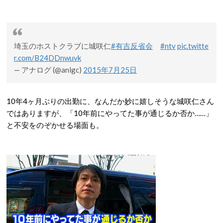
埼玉のホストクラブに城咲仁
#有吉反省会
#ntv
pic.twitte
r.com/B24DDnwuvk
— アナログ (@anlgc)
2015年7月25日
10年4ヶ月ぶりの出勤に、なんだか妙に嬉しそうな城咲仁さん
ではありますが、「10年前にやってた事が通じるか否か……」
と不安をのぞかせる場面も。