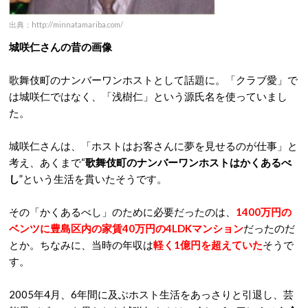
出典：http://minnatamariba.com/
城咲仁さんの昔の画像
歌舞伎町のナンバーワンホストとして話題に。「クラブ愛」で
は城咲仁ではなく、「浅樹仁」という源氏名を使っていまし
た。
城咲仁さんは、「ホストはお客さんに夢を見せるのが仕事」と
考え、あくまで“
歌舞伎町のナンバーワンホストはかくあるべ
し
”という生活を貫いたそうです。
その「かくあるべし」のために必要だったのは、
1400万円の
ベンツに豊島区内の家賃40万円の4LDKマンション
だったのだ
とか。ちなみに、当時の年収は
軽く1億円を超えていた
そうで
す。
2005年4月、6年間に及ぶホスト生活をあっさりと引退し、芸