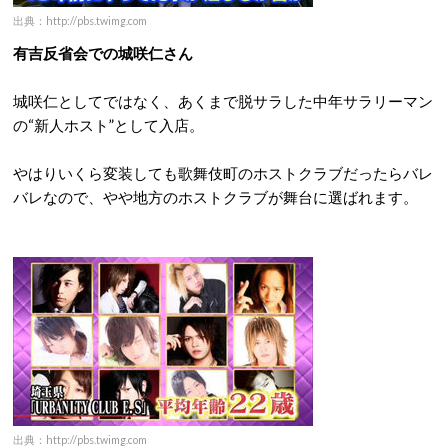
出典：http://pbs.twimg.com
有吉反省会での城咲仁さん
城咲仁としてではなく、あくまで脱サラした中年サラリーマン
の“新人ホスト”として入店。
やはりいくら変装しても歌舞伎町のホストクラブだったらバレ
バレなので、やや地方のホストクラブが舞台に選ばれます。
出典：http://pbs.twimg.com