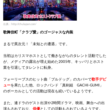
出典：http://chulapan.com/
歌舞伎町「クラブ愛」のゴージャスな内装
まるで異次元！「未知との遭遇」です。
当初はカリスマホストとして働きながらのタレント活動でした
が、メディアの露出が増え始めた2005年、キッパリとホスト
業を引退してタレントに転身。
フォーリーブスのヒット曲「ブルドッグ」のカバーで
歌手デビ
ュー
を果たした他、ロックバンド「真剣組 GACHI-GUMI」
のボーカルとしての活動は現在も続いているようです。
また、連ドラのゲスト出演や2時間ドラマ、映画、舞台への出
演もされており、
俳優
としての活動もされているようです。