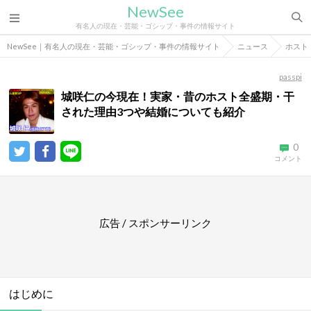
NewSee
有名人の現在・芸能・ゴシップ・事件の情報サイト
NewSee｜有名人の現在・芸能・ゴシップ・事件の情報サイト
ニュース
ホスト
passpi
城咲仁の今現在！実家・昔のホスト全盛期・干
された理由3つや結婚についても紹介
0
コメント
広告 / スポンサーリンク
はじめに