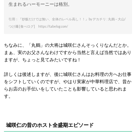
生まれるハーモーニーは格別。
引用：『炒飯だけでは無い、全体のレベル高し！！』by デカチリ : 丸鶴 – 大山/
つけ麺 [食べログ] https://tabelog.com/
ちなみに、「丸鶴」の大将は城咲仁さんそっくりなんだとか。
まぁ、実のお父さんなわけですから当然と言えば当然ではあり
ますが、ちょっと見てみたいですね！
詳しくは後述しますが、後に城咲仁さんはお料理の方へお仕事
をシフトしていくのですが、やはり実家が中華料理店で、昔か
らお店のお手伝いをしていたことも影響していると思われま
す。
城咲仁の昔のホスト全盛期エピソード