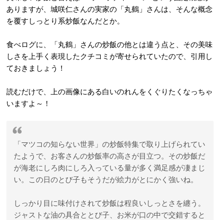
ありますが、城咲仁さんの実家の「丸鶴」さんは、そんな概念
を覆すしっとり系炒飯なんだとか。
食べログに、「丸鶴」さんの炒飯の他とは違う点と、その美味
しさを上手く表現したクチコミが寄せられていたので、引用し
ておきましょう！
読むだけで、上の画像にある白いのれんをくぐりたくなっちゃ
いますよ～！
「マツコの知らない世界」の炒飯特集で取り上げられてい
たようで、お客さんの炒飯率の高さが目立つ。その炒飯だ
が海老にしろ肉にしろ入っている量が多く満足感が凄まじ
い。この日のとび子もそうだが絵力がとにかく強いね。
しっかり目に味付けされて炒飯は程良いしっとさを纏う。
ジャストな油の具合ととび子、お米が口の中で交錯すると