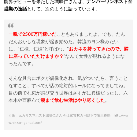
能界デビューを果たした城咲仁さんは、
ナンバーワンホスト全
盛期の逸話
として、次のように語っています。
一晩で2500万円稼いだ
こともありましたよ。でも、だん
だんおかしな現象が起き始めた。韓流のヨン様みたい
に、“仁様、仁様”と呼ばれ、“
おカネを持ってきたので、隣
に座っていただけますか？
”なんて女性が現れるようにな
ったんです。
そんな具合にボクが偶像化され、気がついたら、言うこと
なすこと、すべてが店の絶対的ルールになってましてね。
目の前で札束が飛び交う世界はさすがに異様だったし、六
本木や西麻布で
朝まで飲む生活はやり尽くした
。
引用：元カリスマホスト城咲仁さん 今は家賃10万円以下で電車移動 http://ww
w.nikkan-gendai.com/