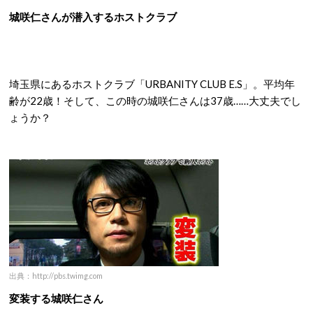
城咲仁さんが潜入するホストクラブ
埼玉県にあるホストクラブ「URBANITY CLUB E.S」。平均年
齢が22歳！そして、この時の城咲仁さんは37歳……大丈夫でし
ょうか？
出典：http://pbs.twimg.com
変装する城咲仁さん