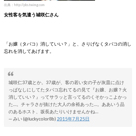
出典：http://pbs.twimg.com
女性客を気遣う城咲仁さん
「お嬢（タバコ）消していい？」と、さりげなくタバコの消し
忘れを消してあげます。
城咲仁37歳とか。37歳が、客の若い女の子が灰皿に点け
っぱなしにしてたタバコ忘れてるの見て『お嬢、お嬢？火
消していい？』ってサラッと言ってるのくそかっこよかっ
た…。チャラさが抜けた大人の余裕あった…。ああいう品
のあるホスト、坂長あたりいけませんかね…
— みい (@luckycolor8b)
2015年7月25日