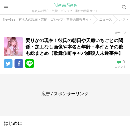
NewSee
有名人の現在・芸能・ゴシップ・事件の情報サイト
NewSee｜有名人の現在・芸能・ゴシップ・事件の情報サイト
ニュース
ホスト
gurung
要りかの現在！彼氏の朝日や天癒いちごとの関
係・加工なし画像や本名と年齢・事件とその後
も総まとめ【歌舞伎町キャバ嬢殺人未遂事件】
0
コメント
広告 / スポンサーリンク
はじめに