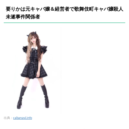
要りかは元キャバ嬢＆経営者で歌舞伎町キャバ嬢殺人
未遂事件関係者
出典：
cabanavi.info