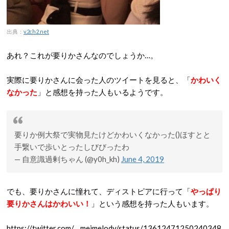
出典：
v.2ch2.net
あれ？これが要りかさんなのでしょうか…。
実際に要りかさんに会った人のツイートを見ると、「
かわいく
なかった
」と感想を持った人もいるようです。
要りか例大祭で実物見たけどかわいくなかった()ほすとと
手繋いで歩いとったしびびったわ
— 自意識過剰ちゃん (@y0h_kh)
June 4, 2019
でも、要りかさんに憧れて、ディストピアに行って「
やっぱり
要りかさんはかわいい！
」という感想を持った人もいます。
https://twitter.com/__meimelody/status/13612471250240348