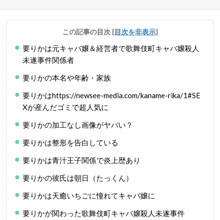
この記事の目次
[
目次を非表示
]
要りかは元キャバ嬢＆経営者で歌舞伎町キャバ嬢殺人
未遂事件関係者
要りかの本名や年齢・家族
要りかはhttps://newsee-media.com/kaname-rika/1#SE
Xが産んだゴミで超人気に
要りかの加工なし画像がヤバい？
要りかは整形を告白している
要りかは青汁王子関係で炎上歴あり
要りかの彼氏は朝日（たっくん）
要りかは天癒いちごに憧れてキャバ嬢に
要りかが関わった歌舞伎町キャバ嬢殺人未遂事件