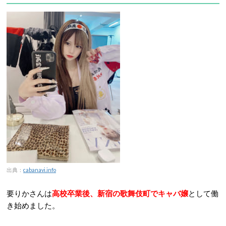
出典：
cabanavi.info
要りかさんは
高校卒業後、新宿の歌舞伎町でキャバ嬢
として働
き始めました。