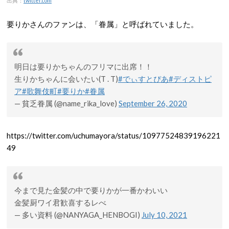
出典：
twitter.com
要りかさんのファンは、「眷属」と呼ばれていました。
明日は要りかちゃんのフリマに出席！！
生りかちゃんに会いたい(T . T)
#でぃすとぴあ
#ディストピ
ア
#歌舞伎町
#要りか
#眷属
— 貧乏眷属 (@name_rika_love)
September 26, 2020
https://twitter.com/uchumayora/status/10977524839196221
49
今まで見た金髪の中で要りかが一番かわいい
金髪厨ワイ君歓喜するレべ
— 多い資料 (@NANYAGA_HENBOGI)
July 10, 2021