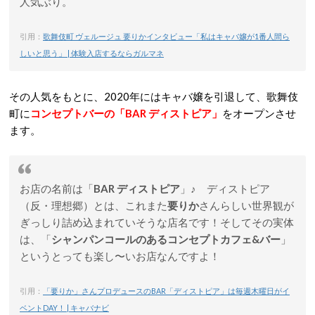
人気ぶり。
引用：
歌舞伎町 ヴェルージュ 要りかインタビュー「私はキャバ嬢が1番人間ら
しいと思う」 | 体験入店するならガルマネ
その人気をもとに、2020年にはキャバ嬢を引退して、歌舞伎
町に
コンセプトバーの「BAR ディストピア」
をオープンさせ
ます。
お店の名前は「
BAR ディストピア
」♪ ディストピア
（反・理想郷）とは、これまた
要りか
さんらしい世界観が
ぎっしり詰め込まれていそうな店名です！そしてその実体
は、「
シャンパンコールのあるコンセプトカフェ&バー
」
というとっても楽し〜いお店なんですよ！
引用：
「要りか」さんプロデュースのBAR「ディストピア」は毎週木曜日がイ
ベントDAY！ | キャバナビ