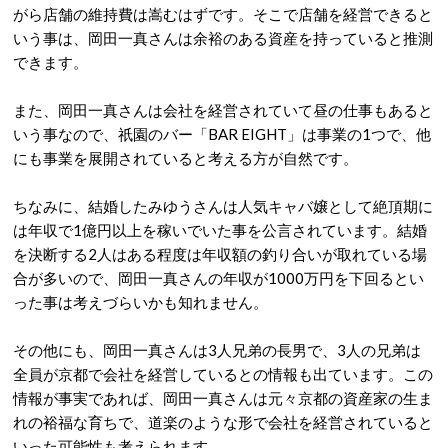
がら店舗の維持費は嵩むはずです。そこで店舗を経営できると
いう事は、岡田一真さんは余裕のある資産を持っていると推測
できます。
また、岡田一真さんは会社を経営されていて昼の仕事もあると
いう事なので、祇園のバー「BAR EIGHT」は事業の1つで、他
にも事業を展開されていると考える方が自然です。
ちなみに、結婚したみゆうさんは人気キャバ嬢として絶頂期に
は年収で1億円以上を稼いでいた事を公言されています。結婚
を決断する2人はある程度は年収額の釣り合いが取れている場
合が多いので、岡田一真さんの年収が1000万円を下回るとい
った事は考えづらいかも知れません。
その他にも、岡田一真さんは3人兄弟の長男で、3人の兄弟は
全員が京都で会社を経営しているとの情報も出ています。この
情報が事実であれば、岡田一真さんは元々京都の資産家の生ま
れの裕福な育ちで、道楽のような形で会社を経営されていると
いった可能性も考えられます。