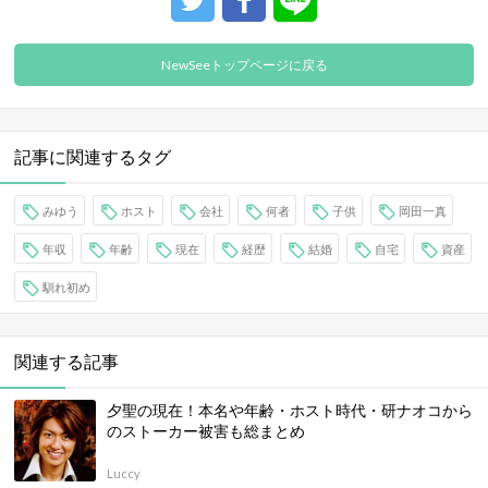
NewSeeトップページに戻る
記事に関連するタグ
みゆう
ホスト
会社
何者
子供
岡田一真
年収
年齢
現在
経歴
結婚
自宅
資産
馴れ初め
関連する記事
夕聖の現在！本名や年齢・ホスト時代・研ナオコから
のストーカー被害も総まとめ
Luccy