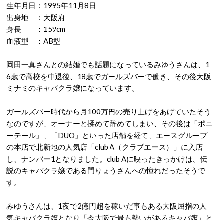
生年月日：1995年11月8日
出身地 ：大阪府
身長 ：159cm
血液型 ：AB型
岡田一真さんとの結婚でも話題になっているみゆうさんは、1
6歳で高校を中退後、18歳でガールズバーで働き、その後大阪
ミナミのキャバクラ嬢になっています。
ガールズバー時代から月100万円の売り上げをあげていたそう
なのですが、オーナーと揉めて辞めてしまい、その後は「ポニ
ーテール」、「DUO」といった店舗を経て、エースグループ
の本店で北新地の人気店「club A（クラブエース）」に入店
し、ナンバー1となりました。club Aに映ったきっかけは、伝
説のキャバクラ嬢である門りょうさんへの憧れだったそうで
す。
みゆうさんは、1夜で2億円超を稼いだ事もある大阪屈指の人
気キャバクラ嬢となり「今大阪で最も勢いがあるキャバ嬢」と