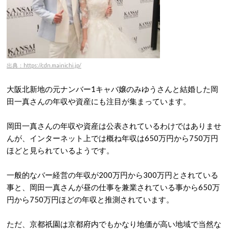
出典：https://cdn.mainichi.jp/
大阪北新地の元ナンバー1キャバ嬢のみゆうさんと結婚した岡
田一真さんの年収や資産にも注目が集まっています。
岡田一真さんの年収や資産は公表されているわけではありませ
んが、インターネット上では概ね年収は650万円から750万円
ほどと見られているようです。
一般的なバー経営の年収が200万円から300万円とされている
事と、岡田一真さんが昼の仕事を兼業されている事から650万
円から750万円ほどの年収と推測されています。
ただ、京都祇園は京都府内でもかなり地価が高い地域で当然な