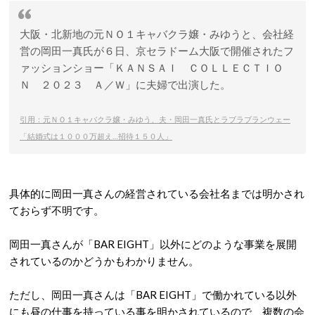
大阪・北新地の元ＮＯ１
キャバクラ嬢
・みゆうと、会社経
営の岡田一真氏が６日、
京セラドーム
大阪で開催されたフ
ァッションショー「ＫＡＮＳＡＩ ＣＯＬＬＥＣＴＩＯ
Ｎ ２０２３ Ａ／Ｗ」に夫婦で出演した。
引用：元ＮＯ１キャバクラ嬢・みゆう、夫・岡田一真氏とラブラブランウェー
「結婚式は１０００万超え…招待１５０人」
具体的に岡田一真さんの経営されている会社名までは明かされ
ておらず不明です。
岡田一真さんが「BAR EIGHT」以外にどのような事業を展開
されているのかどうかもわかりません。
ただし、岡田一真さんは「BAR EIGHT」で働かれている以外
にも昼の仕事を持っている事を明かされているので、複数の会