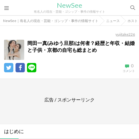
NewSee
有名人の現在・芸能・ゴシップ・事件の情報サイト
NewSee｜有名人の現在・芸能・ゴシップ・事件の情報サイト
ニュース
ホスト
yujitake226
岡田一真(みゆう旦那)は何者？経歴と年収・結婚
と子供・京都の自宅も総まとめ
0
コメント
広告 / スポンサーリンク
はじめに