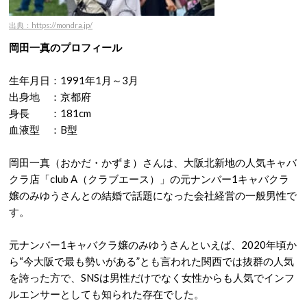
出典：https://mondra.jp/
岡田一真のプロフィール
生年月日：1991年1月～3月
出身地 ：京都府
身長 ：181cm
血液型 ：B型
岡田一真（おかだ・かずま）さんは、大阪北新地の人気キャバ
クラ店「club A（クラブエース）」の元ナンバー1キャバクラ
嬢のみゆうさんとの結婚で話題になった会社経営の一般男性で
す。
元ナンバー1キャバクラ嬢のみゆうさんといえば、2020年頃か
ら“今大阪で最も勢いがある”とも言われた関西では抜群の人気
を誇った方で、SNSは男性だけでなく女性からも人気でインフ
ルエンサーとしても知られた存在でした。