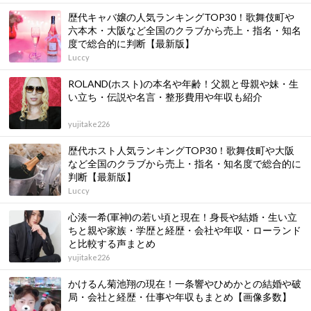
歴代キャバ嬢の人気ランキングTOP30！歌舞伎町や
六本木・大阪など全国のクラブから売上・指名・知名
度で総合的に判断【最新版】
Luccy
ROLAND(ホスト)の本名や年齢！父親と母親や妹・生
い立ち・伝説や名言・整形費用や年収も紹介
yujitake226
歴代ホスト人気ランキングTOP30！歌舞伎町や大阪
など全国のクラブから売上・指名・知名度で総合的に
判断【最新版】
Luccy
心湊一希(軍神)の若い頃と現在！身長や結婚・生い立
ちと親や家族・学歴と経歴・会社や年収・ローランド
と比較する声まとめ
yujitake226
かけるん菊池翔の現在！一条響やひめかとの結婚や破
局・会社と経歴・仕事や年収もまとめ【画像多数】