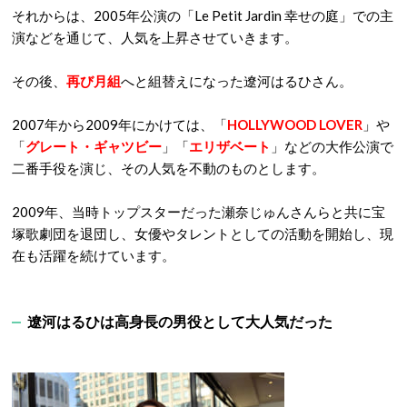
それからは、2005年公演の「Le Petit Jardin 幸せの庭」での主
演などを通じて、人気を上昇させていきます。
その後、
再び月組
へと組替えになった遼河はるひさん。
2007年から2009年にかけては、「
HOLLYWOOD LOVER
」や
「
グレート・ギャツビー
」「
エリザベート
」などの大作公演で
二番手役を演じ、その人気を不動のものとします。
2009年、当時トップスターだった瀬奈じゅんさんらと共に宝
塚歌劇団を退団し、女優やタレントとしての活動を開始し、現
在も活躍を続けています。
遼河はるひは高身長の男役として大人気だった