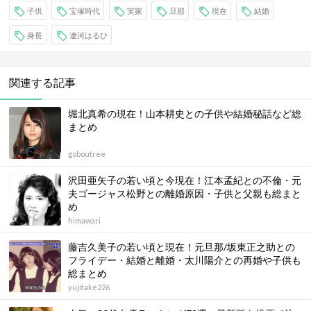
子供
宝塚時代
実家
旦那
現在
結婚
身長
遼河はるひ
関連する記事
堀北真希の現在！山本耕史との子供や結婚秘話など総
まとめ
goboutree
沢田亜矢子の若い頃と今現在！江本孟紀との不倫・元
夫ゴージャス松野との離婚原因・子供と父親も総まと
め
himawari
藤吉久美子の若い頃と現在！元旦那/坂東正之助との
フライデー・結婚と離婚・太川陽介との再婚や子供も
総まとめ
yujitake226