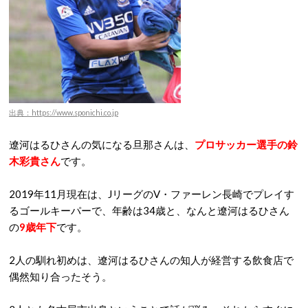
出典：https://www.sponichi.co.jp
遼河はるひさんの気になる旦那さんは、
プロサッカー選手の鈴
木彩貴さん
です。
2019年11月現在は、JリーグのV・ファーレン長崎でプレイす
るゴールキーパーで、年齢は34歳と、なんと遼河はるひさん
の
9歳年下
です。
2人の馴れ初めは、遼河はるひさんの知人が経営する飲食店で
偶然知り合ったそう。