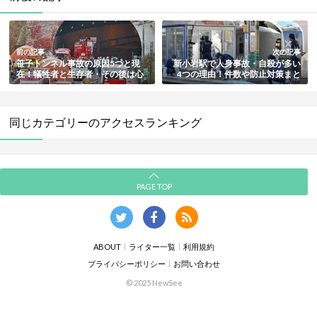
前の記事
次の記事
笹子トンネル事故の原因5つと現
新小岩駅で人身事故・自殺が多い
在！犠牲者と生存者・その後は心
4つの理由！件数や防止対策まと
霊スポットの噂まとめ
め
同じカテゴリーのアクセスランキング
PAGE TOP
ABOUT
ライター一覧
利用規約
プライバシーポリシー
お問い合わせ
© 2025 NewSee