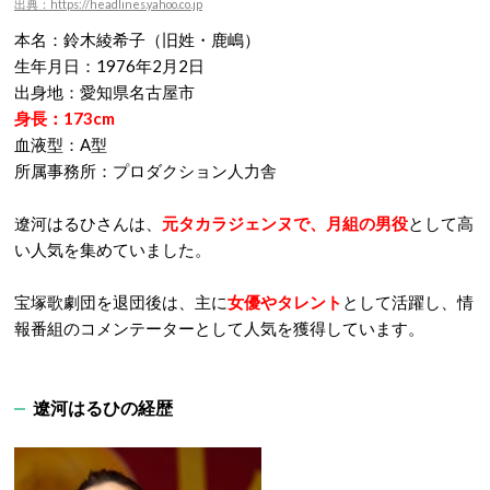
出典：https://headlines.yahoo.co.jp
本名：鈴木綾希子（旧姓・鹿嶋）
生年月日：1976年2月2日
出身地：愛知県名古屋市
身長：173cm
血液型：A型
所属事務所：プロダクション人力舎
遼河はるひさんは、
元タカラジェンヌで、月組の男役
として高
い人気を集めていました。
宝塚歌劇団を退団後は、主に
女優やタレント
として活躍し、情
報番組のコメンテーターとして人気を獲得しています。
遼河はるひの経歴