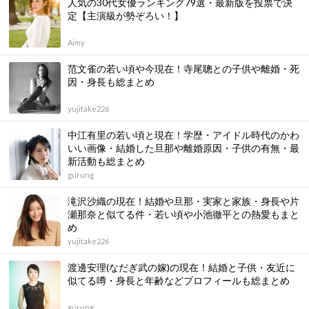
人気の30代女優ランキング79選・最新版を投票で決
定【主演級が勢ぞろい！】
Aimy
范文雀の若い頃や今現在！寺尾聰との子供や離婚・死
因・身長も総まとめ
yujitake226
中江有里の若い頃と現在！学歴・アイドル時代のかわ
いい画像・結婚した旦那や離婚原因・子供の有無・最
新活動も総まとめ
gurung
滝沢沙織の現在！結婚や旦那・実家と家族・身長や片
瀬那奈と似てる件・若い頃や小池徹平との熱愛もまと
め
yujitake226
渡邊安理(なだぎ武の嫁)の現在！結婚と子供・友近に
似てる噂・身長と年齢などプロフィールも総まとめ
gurung