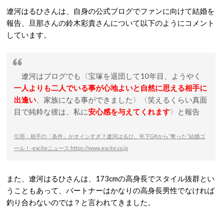
遼河はるひさんは、自身の公式ブログでファンに向けて結婚を
報告、旦那さんの鈴木彩貴さんについて以下のようにコメント
しています。
遼河はブログでも〈宝塚を退団して10年目、ようやく
一人よりも二人でいる事が心地よいと自然に思える相手に
出逢い
、家族になる事ができました〉〈笑えるくらい真面
目で純粋な彼は、私に
安心感を与えてくれます
〉と報告
引用：相手の「条件」がオイシすぎ？遼河はるひ、年下GKから“奪った”結婚ゴ
ール！-exciteニュース https://www.excite.co.jp
また、遼河はるひさんは、173cmの高身長でスタイル抜群とい
うこともあって、パートナーはかなりの高身長男性でなければ
釣り合わないのでは？と言われてきました。