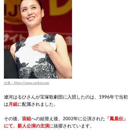
出典：https://www.sankei.com
遼河はるひさんが宝塚歌劇団に入団したのは、1996年で当初
は
月組
に配属されました。
その後、
宙組
への組替え後、2002年に公演された
「鳳凰伝」
にて、新人公演の主演
に抜擢されています。