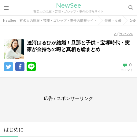
NewSee
有名人の現在・芸能・ゴシップ・事件の情報サイト
NewSee｜有名人の現在・芸能・ゴシップ・事件の情報サイト
俳優・女優
女優
yujitake226
遼河はるひが結婚！旦那と子供・宝塚時代・実
家が金持ちの噂と真相も総まとめ
0
コメント
広告 / スポンサーリンク
はじめに