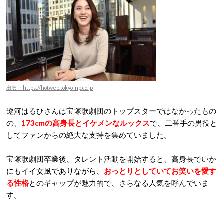
出典：https://hotweb.tokyo-np.co.jp
遼河はるひさんは宝塚歌劇団のトップスターではなかったもの
の、
173cmの高身長とイケメンなルックス
で、二番手の男役と
してファンからの絶大な支持を集めていました。
宝塚歌劇団卒業後、タレント活動を開始すると、高身長でいか
にもイイ女風でありながら、
おっとりとしていてお笑いを愛す
る性格
とのギャップが魅力的で、さらなる人気を呼んでいま
す。