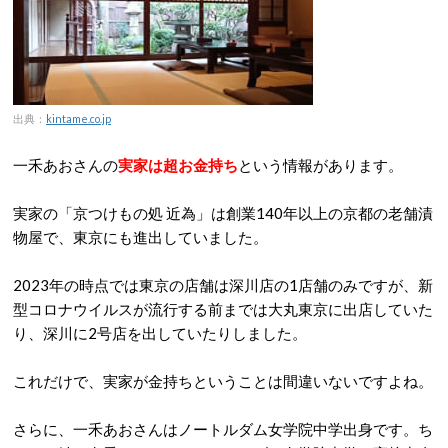
出典：
kintame.co.jp
一禾あおさんの
実家は超お金持ち
という情報があります。
実家の「京つけもの処 近為」は創業140年以上の京都の老舗漬
物屋で、東京にも進出していました。
2023年の時点では東京の店舗は深川店の1店舗のみですが、新
型コロナウイルスが流行する前までは大丸東京に出店していた
り、深川に2号店を出していたりしました。
これだけで、実家が金持ちということは間違いないですよね。
さらに、一禾あおさんはノートルダム女学院中学出身です。ち