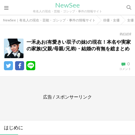
NewSee
有名人の現在・芸能・ゴシップ・事件の情報サイト
NewSee｜有名人の現在・芸能・ゴシップ・事件の情報サイト
俳優・女優
女優
gurung
一禾あお(有愛きい双子の妹)の現在！本名や実家
の家族(父親/母親/兄弟)・結婚の有無を総まとめ
0
コメント
広告 / スポンサーリンク
はじめに