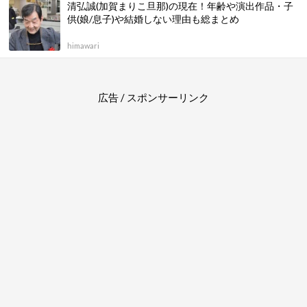
清弘誠(加賀まりこ旦那)の現在！年齢や演出作品・子
供(娘/息子)や結婚しない理由も総まとめ
himawari
広告 / スポンサーリンク