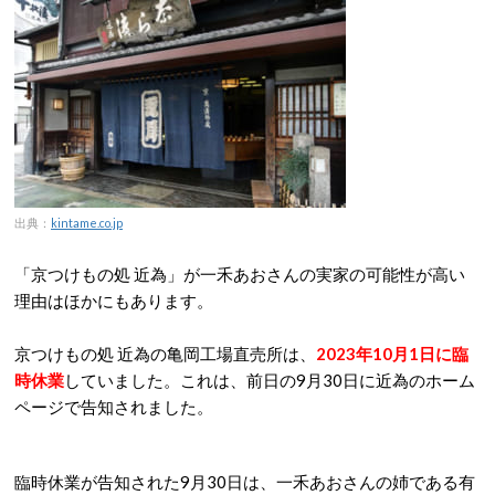
出典：
kintame.co.jp
「京つけもの処 近為」が一禾あおさんの実家の可能性が高い
理由はほかにもあります。
京つけもの処 近為の亀岡工場直売所は、
2023年10月1日に臨
時休業
していました。これは、前日の9月30日に近為のホーム
ページで告知されました。
臨時休業が告知された9月30日は、一禾あおさんの姉である有