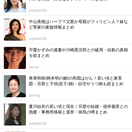
yujitake226
中山美穂はハーフ？父親か母親がフィリピン人？妹な
ど実家の家族情報まとめ
yujitake226
可愛かずみの遺書や川崎憲次郎との破局・自殺の真相
を総まとめ
passpi
角替和枝(柄本明の嫁)の死因はがん！若い頃と家系
図・旦那と子供(息子/娘)・自宅やうつ病も総まとめ
gurung
夏川結衣の若い頃と現在！旦那や結婚・徳井義実との
熱愛・事務所移籍と退所・病気の噂まとめ
yujitake226