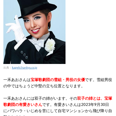
出典：
kageki.hankyu.co.jp
一禾あおさんは
宝塚歌劇団の雪組・男役の女優
です。雪組男役
の中ではちょうど中堅の立ち位置となります。
一禾あおさんには双子の姉がいます。その
双子の姉とは、宝塚
歌劇団の有愛きいさん
です。有愛きいさんは2023年9月30日
にパワハラ・いじめを苦にして自宅マンションから飛び降り自