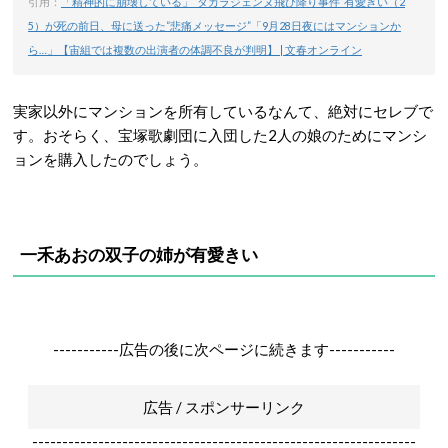
引用：
「精神的に崩壊している」“タカラジェンヌ飛び降り事件”有愛きい（2
5）が死の前日、母に送った“悲痛メッセージ”「9月28日夜にはマンションか
ら…」【宙組では複数の出演者の体調不良が判明】 | 文春オンライン
実家以外にマンションを所有しているなんて、絶対にセレブで
す。おそらく、宝塚歌劇団に入団した2人の娘のためにマンシ
ョンを購入したのでしょう。
一禾あおの双子の姉が有愛きい
-----------広告の後に次ページに続きます-----------
広告 / スポンサーリンク
----------------------------------------------------------------