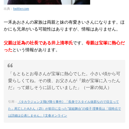
出典：
twitter.com
一禾あおさんの家族は両親と妹の有愛きいさんになります。ほ
かにも兄弟がいる可能性はありますが、情報はありません。
父親は近為の社長である井上清孝氏
です。
母親は宝塚に熱心だ
った
という情報があります。
「もともとお母さんが宝塚に熱心でした。小さい頃から可
愛らしくてね。その後、お父さんが『娘が宝塚に入ったん
だ』って嬉しそうに話していました」（一家の知人）
引用：
《タカラジェンヌ飛び降り事件》「長身でスタイル抜群なので目立って
た」死亡したAさん（25）が前日に立った“宙組舞台”の様子 理事長は「現時点で
は詳細は公表しません」 | 文春オンライン