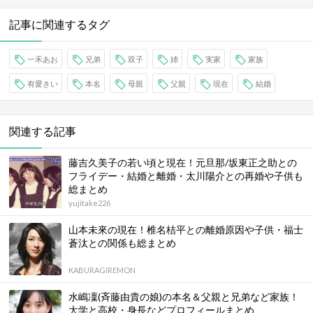
記事に関連するタグ
一禾あお
兄弟
双子
姉
実家
家族
有愛きい
本名
母親
父親
現在
結婚
関連する記事
藤吉久美子の若い頃と現在！元旦那/坂東正之助との
フライデー・結婚と離婚・太川陽介との再婚や子供も
総まとめ
yujitake226
山本未來の現在！椎名桔平との離婚原因や子供・福士
蒼汰との関係も総まとめ
KABURAGIREMON
水嶋凜(斉藤由貴の娘)の本名＆父親と兄弟など家族！
大学と高校・身長などプロフィールまとめ