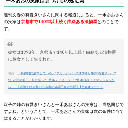
一禾あおの実家は京つけもの処 近為
週刊文春の有愛きいさんに関する報道によると、一禾あおさん
の実家は
京都市で140年以上続く由緒ある漬物屋
とのことで
す。
彼女は1998年、京都市で140年以上続く由緒ある漬物屋
に長女として生まれた。
引用：
「精神的に崩壊している」“タカラジェンヌ飛び降り事件”有愛きい（2
5）が死の前日、母に送った“悲痛メッセージ”「9月28日夜にはマンションか
ら…」【宙組では複数の出演者の体調不良が判明】 | 文春オンライン
双子の姉の有愛きいさんと一禾あおさんの実家は、当然同じで
すよね。ということで、一禾あおさんの実家は次の条件に当て
はまることがわかります。