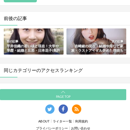
前後の記事
前の記事
次の記事
平井佳織の若い頃と現在！大学や
吉崎綾の現在！結婚や母など家
学歴・結婚と旦那・日本花子(免許
族・ラストアイドル辞めた理由も
証)のモデルの件まとめ
まとめ
同じカテゴリーのアクセスランキング
PAGE TOP
ABOUT
ライター一覧
利用規約
プライバシーポリシー
お問い合わせ