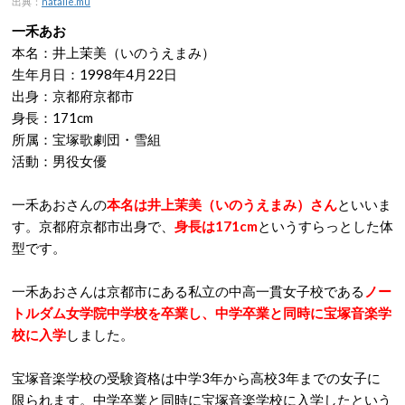
出典：
natalie.mu
一禾あお
本名：井上茉美（いのうえまみ）
生年月日：1998年4月22日
出身：京都府京都市
身長：171cm
所属：宝塚歌劇団・雪組
活動：男役女優
一禾あおさんの
本名は井上茉美（いのうえまみ）さん
といいま
す。京都府京都市出身で、
身長は171cm
というすらっとした体
型です。
一禾あおさんは京都市にある私立の中高一貫女子校である
ノー
トルダム女学院中学校を卒業し、中学卒業と同時に宝塚音楽学
校に入学
しました。
宝塚音楽学校の受験資格は中学3年から高校3年までの女子に
限られます。中学卒業と同時に宝塚音楽学校に入学したという